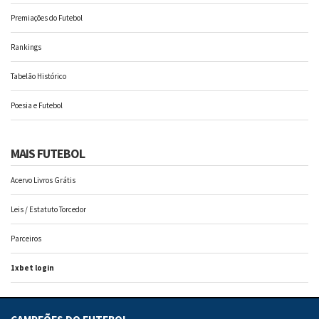
Premiações do Futebol
Rankings
Tabelão Histórico
Poesia e Futebol
MAIS FUTEBOL
Acervo Livros Grátis
Leis / Estatuto Torcedor
Parceiros
1xbet login