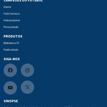
CAMPEÕES DO FUTEBOL
Home
Fale Conosco
Historiadores
Privacidade
PRODUTOS
Biblioteca CF
Publicidade
SIGA-NOS
F
I
a
n
c
s
X
Y
e
t
o
SINOPSE
b
a