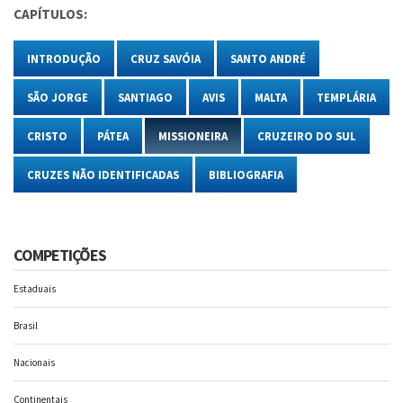
CAPÍTULOS:
INTRODUÇÃO
CRUZ SAVÓIA
SANTO ANDRÉ
SÃO JORGE
SANTIAGO
AVIS
MALTA
TEMPLÁRIA
CRISTO
PÁTEA
MISSIONEIRA
CRUZEIRO DO SUL
CRUZES NÃO IDENTIFICADAS
BIBLIOGRAFIA
COMPETIÇÕES
Estaduais
Brasil
Nacionais
Continentais