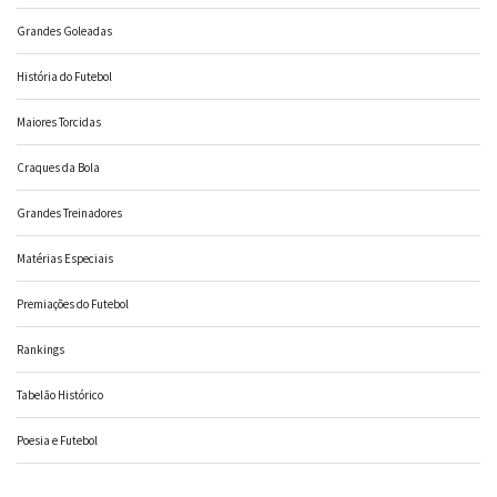
Grandes Goleadas
História do Futebol
Maiores Torcidas
Craques da Bola
Grandes Treinadores
Matérias Especiais
Premiações do Futebol
Rankings
Tabelão Histórico
Poesia e Futebol