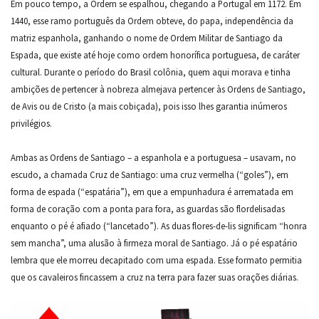
Em pouco tempo, a Ordem se espalhou, chegando a Portugal em 1172. Em
1440, esse ramo português da Ordem obteve, do papa, independência da
matriz espanhola, ganhando o nome de Ordem Militar de Santiago da
Espada, que existe até hoje como ordem honorífica portuguesa, de caráter
cultural. Durante o período do Brasil colônia, quem aqui morava e tinha
ambições de pertencer à nobreza almejava pertencer às Ordens de Santiago,
de Avis ou de Cristo (a mais cobiçada), pois isso lhes garantia inúmeros
privilégios.
Ambas as Ordens de Santiago – a espanhola e a portuguesa – usavam, no
escudo, a chamada Cruz de Santiago: uma cruz vermelha (“goles”), em
forma de espada (“espatária”), em que a empunhadura é arrematada em
forma de coração com a ponta para fora, as guardas são flordelisadas
enquanto o pé é afiado (“lancetado”). As duas flores-de-lis significam “honra
sem mancha”, uma alusão à firmeza moral de Santiago. Já o pé espatário
lembra que ele morreu decapitado com uma espada. Esse formato permitia
que os cavaleiros fincassem a cruz na terra para fazer suas orações diárias.