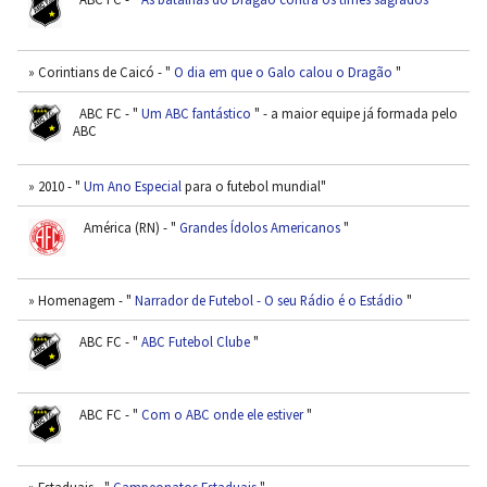
» Corintians de Caicó - "
O dia em que o Galo calou o Dragão
"
ABC FC - "
Um ABC fantástico
" - a maior equipe já formada pelo
ABC
» 2010 - "
Um Ano Especial
para o futebol mundial"
América (RN) - "
Grandes Ídolos Americanos
"
» Homenagem - "
Narrador de Futebol - O seu Rádio é o Estádio
"
ABC FC - "
ABC Futebol Clube
"
ABC FC - "
Com o ABC onde ele estiver
"
» Estaduais - "
Campeonatos Estaduais
"