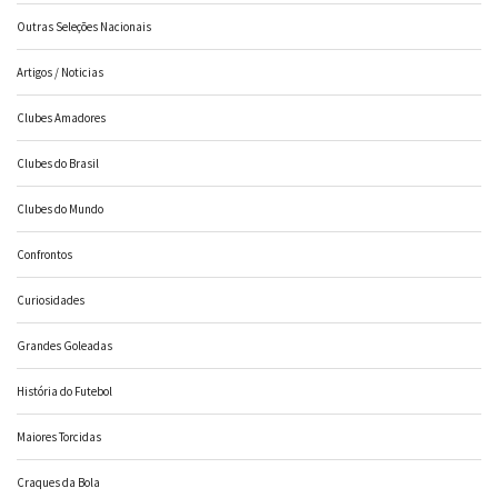
Outras Seleções Nacionais
Artigos / Noticias
Clubes Amadores
Clubes do Brasil
Clubes do Mundo
Confrontos
Curiosidades
Grandes Goleadas
História do Futebol
Maiores Torcidas
Craques da Bola