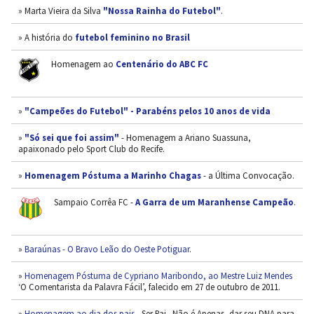
» Marta Vieira da Silva
"Nossa Rainha do Futebol"
.
» A história do
futebol feminino no Brasil
Homenagem ao
Centenário do ABC FC
»
"Campeões do Futebol" - Parabéns pelos 10 anos de vida
»
"Só sei que foi assim"
- Homenagem a Ariano Suassuna,
apaixonado pelo Sport Club do Recife.
»
Homenagem Póstuma a Marinho Chagas
- a Última Convocação.
Sampaio Corrêa FC -
A Garra de um Maranhense Campeão
.
»
Baraúnas - O Bravo Leão do Oeste Potiguar
.
»
Homenagem Póstuma de Cypriano Maribondo, ao Mestre Luiz Mendes
‘O Comentarista da Palavra Fácil’, falecido em 27 de outubro de 2011.
»
Homenagem ao dia dos pais
- Ser Pai...Não é Apenas, dar seu DNA para