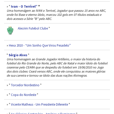
» "
Ivan - O Terrível”
"
Uma homenágem ao IVAN o Terrivel, Jogador que passou 15 anos no ABC,
onde foi Base e eterno ídolo, marcou 102 gols em 07 títulos estaduais e
dois acessos a Série "B" pelo ABC.
Alecrim Futebol Clube
"
»
Hexa 2010 - “Um Sonho Que Virou Pesadelo”
"
Sérgio Alves
"
Uma homenagem ao Grande Jogador Artilleiro, o maior da historia do
futebol do Rio Grande do Norte, pelo ABC de Natal e maior ídolo do futebol
cearense pelo CEARA que se despediu do futebol em 19/06/2010 no Jogo
dos dois clubes: Ceará versos ABC, onde ele conquistou as maiores glórias
de sua carreira e tornou-se ídolo das duas nações Alvinegras
.
» "
Torcedor Nordestino
"
» "
Copa do Nordeste
"
» "
Vicente Matheus - Um Presidente Diferente
"
» "
Ao Clássico Centenário - América e Fluminense
"