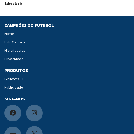
1xbet login
CAMPEÕES DO FUTEBOL
Home
Fale Conosco
Historiadores
Privacidade
PRODUTOS
Biblioteca CF
Publicidade
SIGA-NOS
F
I
a
n