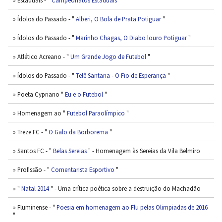
» Ídolos do Passado - "
Alberi, O Bola de Prata Potiguar
"
» Ídolos do Passado - "
Marinho Chagas, O Diabo louro Potiguar
"
» Atlético Acreano - "
Um Grande Jogo de Futebol
"
» Ídolos do Passado - "
Telê Santana - O Fio de Esperança
"
» Poeta Cypriano "
Eu e o Futebol
"
» Homenagem ao "
Futebol Paraolímpico
"
» Treze FC - "
O Galo da Borborema
"
» Santos FC - "
Belas Sereias
" - Homenagem às Sereias da Vila Belmiro
» Profissão - "
Comentarista Esportivo
"
» "
Natal 2014
" - Uma crítica poética sobre a destruição do Machadão
» Fluminense - "
Poesia em homenagem ao Flu pelas Olimpiadas de 2016
"