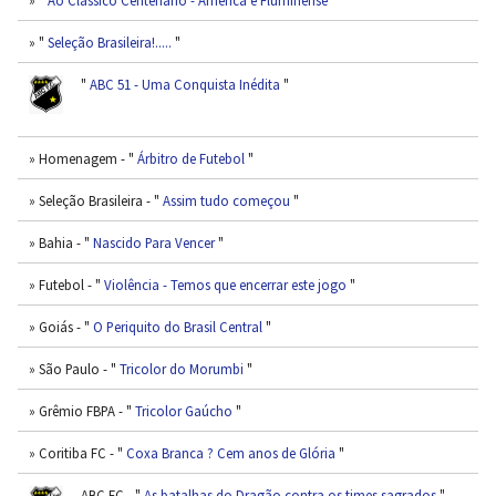
» "
Seleção Brasileira!.....
"
"
ABC 51 - Uma Conquista Inédita
"
» Homenagem - "
Árbitro de Futebol
"
» Seleção Brasileira - "
Assim tudo começou
"
» Bahia - "
Nascido Para Vencer
"
» Futebol - "
Violência - Temos que encerrar este jogo
"
» Goiás - "
O Periquito do Brasil Central
"
» São Paulo - "
Tricolor do Morumbi
"
» Grêmio FBPA - "
Tricolor Gaúcho
"
» Coritiba FC - "
Coxa Branca ? Cem anos de Glória
"
ABC FC - "
As batalhas do Dragão contra os times sagrados
"