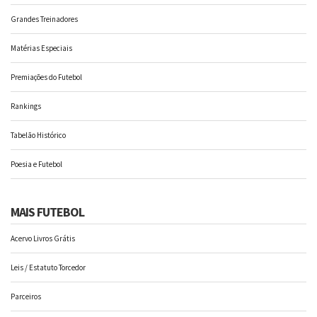
Grandes Treinadores
Matérias Especiais
Premiações do Futebol
Rankings
Tabelão Histórico
Poesia e Futebol
MAIS FUTEBOL
Acervo Livros Grátis
Leis / Estatuto Torcedor
Parceiros