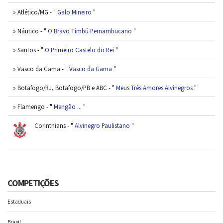
» Atlético/MG - "
Galo Mineiro
"
» Náutico - "
O Bravo Timbú Pernambucano
"
» Santos - "
O Primeiro Castelo do Rei
"
» Vasco da Gama - "
Vasco da Gama
"
» Botafogo/RJ, Botafogo/PB e ABC - "
Meus Três Amores Alvinegros
"
» Flamengo - "
Mengão ...
"
Corinthians - "
Alvinegro Paulistano
"
COMPETIÇÕES
Estaduais
Brasil