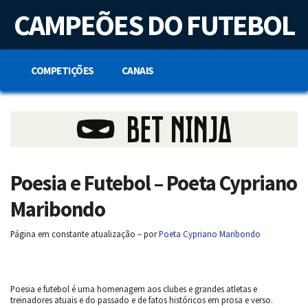
S
CAMPEÕES DO FUTEBOL
k
i
p
t
o
COMPETIÇÕES
CANAIS
c
o
n
t
e
n
t
Poesia e Futebol – Poeta Cypriano
Maribondo
Página em
constante atualização
– por
Poeta Cypriano Maribondo
Poesia e futebol é uma homenagem aos clubes e grandes atletas e
treinadores atuais e do passado e de fatos históricos em prosa e verso.