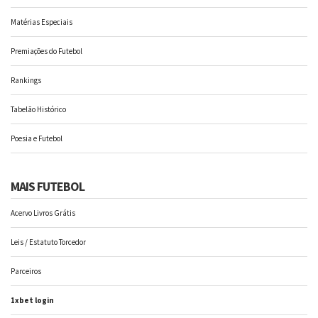
Matérias Especiais
Premiações do Futebol
Rankings
Tabelão Histórico
Poesia e Futebol
MAIS FUTEBOL
Acervo Livros Grátis
Leis / Estatuto Torcedor
Parceiros
1xbet login