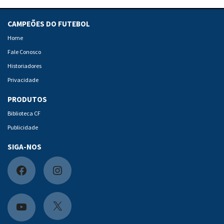
CAMPEÕES DO FUTEBOL
Home
Fale Conosco
Historiadores
Privacidade
PRODUTOS
Biblioteca CF
Publicidade
SIGA-NOS
F
I
a
n
c
s
X
Y