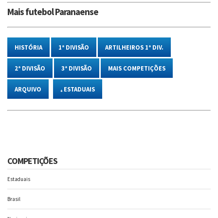
Mais futebol Paranaense
HISTÓRIA
1ª DIVISÃO
ARTILHEIROS 1ª DIV.
2ª DIVISÃO
3ª DIVISÃO
MAIS COMPETIÇÕES
ARQUIVO
₊ ESTADUAIS
COMPETIÇÕES
Estaduais
Brasil