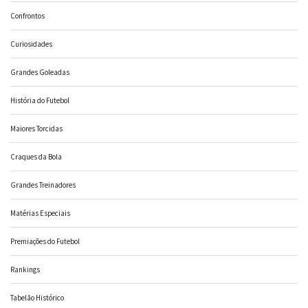
Confrontos
Curiosidades
Grandes Goleadas
História do Futebol
Maiores Torcidas
Craques da Bola
Grandes Treinadores
Matérias Especiais
Premiações do Futebol
Rankings
Tabelão Histórico