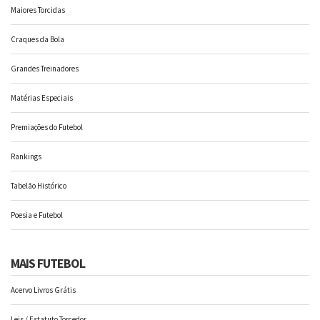
Maiores Torcidas
Craques da Bola
Grandes Treinadores
Matérias Especiais
Premiações do Futebol
Rankings
Tabelão Histórico
Poesia e Futebol
MAIS FUTEBOL
Acervo Livros Grátis
Leis / Estatuto Torcedor