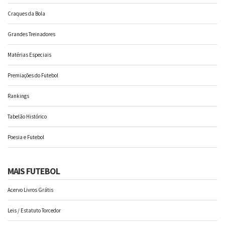
Craques da Bola
Grandes Treinadores
Matérias Especiais
Premiações do Futebol
Rankings
Tabelão Histórico
Poesia e Futebol
MAIS FUTEBOL
Acervo Livros Grátis
Leis / Estatuto Torcedor