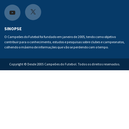
a
n
c
s
X
Y
e
t
o
SINOPSE
b
a
u
O Campeões do Futebol foi fundado em janeiro de 2005, tendo como objetivo
contribuir para o conhecimento, estudos e pesquisas sobre clubes e campeonatos,
o
g
t
colhendo o máximo de informações que vão se perdendo com o tempo.
o
r
u
k
a
b
Copyright © Desde 2005 Campeões do Futebol. Todos os direitos reservados.
m
e