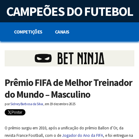
S
CAMPEÕES DO FUTEBOL
k
i
p
t
o
COMPETIÇÕES
CANAIS
c
o
n
t
e
n
t
Prêmio FIFA de Melhor Treinador
do Mundo – Masculino
por
Sidney Barbosa da Silva
,
em
19 dezembro 2025
Postar
O prêmio surgiu em 2010, após a unificação do prêmio Ballon d’Or, da
revista France Football, com o de
Jogador do Ano da FIFA
, e foi entregue na