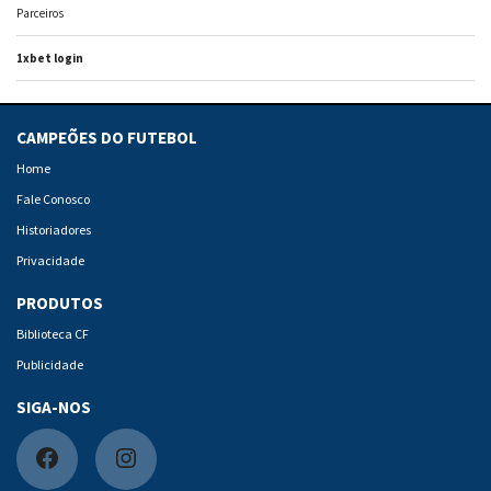
Parceiros
1xbet login
CAMPEÕES DO FUTEBOL
Home
Fale Conosco
Historiadores
Privacidade
PRODUTOS
Biblioteca CF
Publicidade
SIGA-NOS
F
I