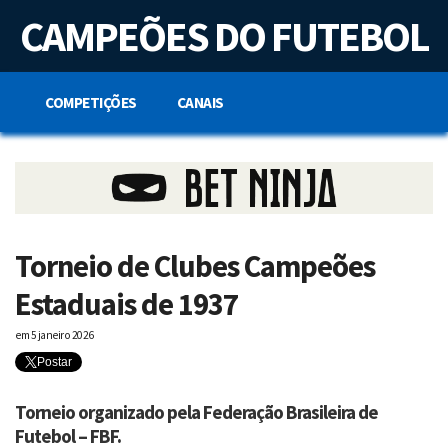
S
CAMPEÕES DO FUTEBOL
k
i
p
t
o
COMPETIÇÕES
CANAIS
c
o
n
t
e
n
t
Torneio de Clubes Campeões
Estaduais de 1937
em
5 janeiro 2026
Postar
Torneio organizado pela Federação Brasileira de
Futebol – FBF.