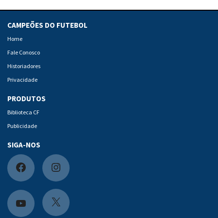
CAMPEÕES DO FUTEBOL
Home
Fale Conosco
Historiadores
Privacidade
PRODUTOS
Biblioteca CF
Publicidade
SIGA-NOS
F
I
a
n
c
s
X
Y