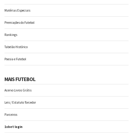
Matérias Especiais
Premiações do Futebol
Rankings
Tabelão Histórico
Poesia e Futebol
MAIS FUTEBOL
Acervo Livros Grátis
Leis / Estatuto Torcedor
Parceiros
1xbet login