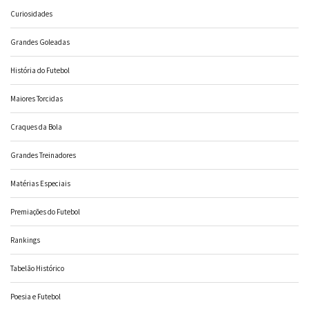
Curiosidades
Grandes Goleadas
História do Futebol
Maiores Torcidas
Craques da Bola
Grandes Treinadores
Matérias Especiais
Premiações do Futebol
Rankings
Tabelão Histórico
Poesia e Futebol