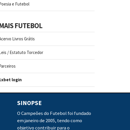
Poesia e Futebol
MAIS FUTEBOL
Acervo Livros Grátis
Leis / Estatuto Torcedor
Parceiros
1xbet login
SINOPSE
O Campeões do Futebol foi fundado
em janeiro de 2005, tendo como
objetivo contribuir para o