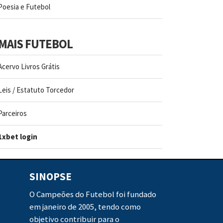
Poesia e Futebol
MAIS FUTEBOL
Acervo Livros Grátis
Leis / Estatuto Torcedor
Parceiros
1xbet login
SINOPSE
O Campeões do Futebol foi fundado
em janeiro de 2005, tendo como
objetivo contribuir para o