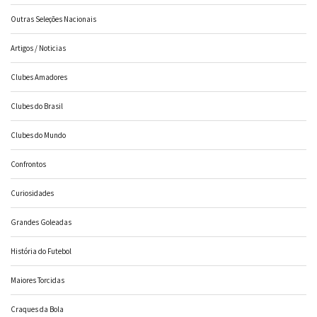
Outras Seleções Nacionais
Artigos / Noticias
Clubes Amadores
Clubes do Brasil
Clubes do Mundo
Confrontos
Curiosidades
Grandes Goleadas
História do Futebol
Maiores Torcidas
Craques da Bola