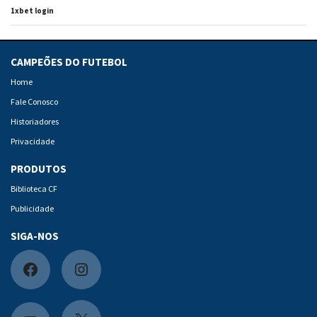
1xbet login
CAMPEÕES DO FUTEBOL
Home
Fale Conosco
Historiadores
Privacidade
PRODUTOS
Biblioteca CF
Publicidade
SIGA-NOS
F
I
a
n