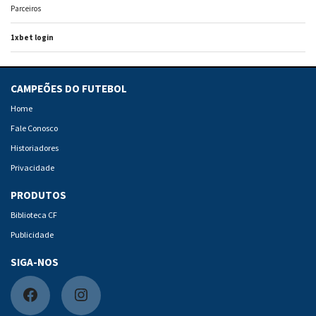
Parceiros
1xbet login
CAMPEÕES DO FUTEBOL
Home
Fale Conosco
Historiadores
Privacidade
PRODUTOS
Biblioteca CF
Publicidade
SIGA-NOS
F
I