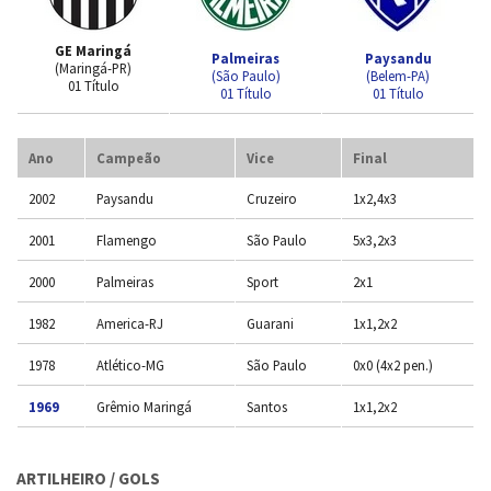
GE Maringá
Palmeiras
Paysandu
(Maringá-PR)
(São Paulo)
(Belem-PA)
01 Título
01 Título
01 Título
Ano
Campeão
Vice
Final
2002
Paysandu
Cruzeiro
1x2,4x3
2001
Flamengo
São Paulo
5x3,2x3
2000
Palmeiras
Sport
2x1
1982
America-RJ
Guarani
1x1,2x2
1978
Atlético-MG
São Paulo
0x0 (4x2 pen.)
1969
Grêmio Maringá
Santos
1x1,2x2
ARTILHEIRO / GOLS