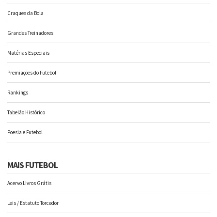
Craques da Bola
Grandes Treinadores
Matérias Especiais
Premiações do Futebol
Rankings
Tabelão Histórico
Poesia e Futebol
MAIS FUTEBOL
Acervo Livros Grátis
Leis / Estatuto Torcedor