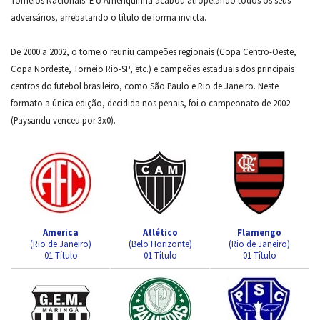
Torneios Nacionais. E o Ameriquinha acabou atropelando todos os seus
adversários, arrebatando o título de forma invicta.
De 2000 a 2002, o torneio reuniu campeões regionais (Copa Centro-Oeste,
Copa Nordeste, Torneio Rio-SP, etc.) e campeões estaduais dos principais
centros do futebol brasileiro, como São Paulo e Rio de Janeiro. Neste
formato a única edição, decidida nos penais, foi o campeonato de 2002
(Paysandu venceu por 3x0).
America
Atlético
Flamengo
(Rio de Janeiro)
(Belo Horizonte)
(Rio de Janeiro)
01 Título
01 Título
01 Título