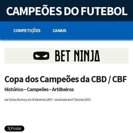
S
CAMPEÕES DO FUTEBOL
k
i
p
t
o
COMPETIÇÕES
CANAIS
c
o
n
t
e
n
t
Copa dos Campeões da CBD / CBF
Histórico – Campeões – Artilheiros
por
Sidney Barbosa
, em
10 Dezembro 2007 – atualizada em 07 Outubro 2025
Postar