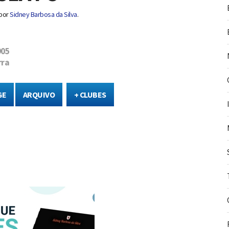
por
Sidney Barbosa da Silva
.
905
rra
GE
ARQUIVO
+ CLUBES