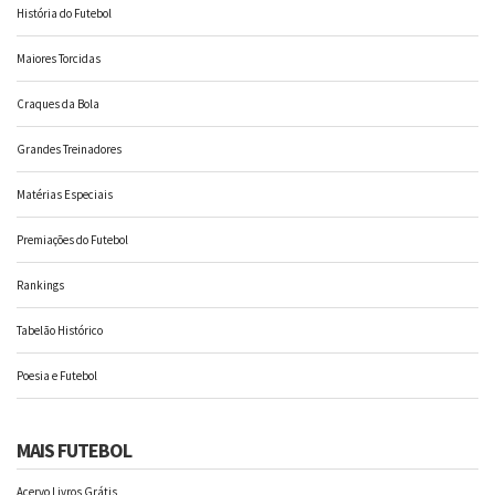
História do Futebol
Maiores Torcidas
Craques da Bola
Grandes Treinadores
Matérias Especiais
Premiações do Futebol
Rankings
Tabelão Histórico
Poesia e Futebol
MAIS FUTEBOL
Acervo Livros Grátis