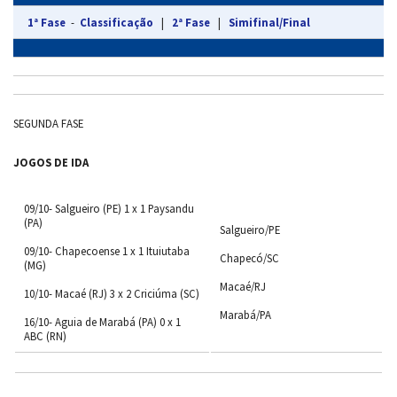
1ª Fase
-
Classificação
|
2ª Fase
|
Simifinal/Final
SEGUNDA FASE
JOGOS DE IDA
09/10- Salgueiro (PE) 1 x 1 Paysandu
(PA)
Salgueiro/PE
09/10- Chapecoense 1 x 1 Ituiutaba
Chapecó/SC
(MG)
Macaé/RJ
10/10- Macaé (RJ) 3 x 2 Criciúma (SC)
Marabá/PA
16/10- Aguia de Marabá (PA) 0 x 1
ABC (RN)