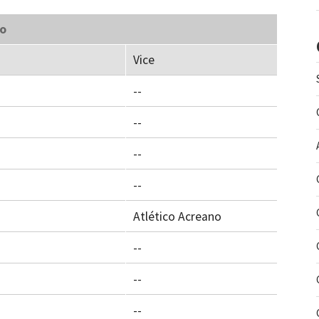
co
Vice
--
--
--
--
Atlético Acreano
--
--
--