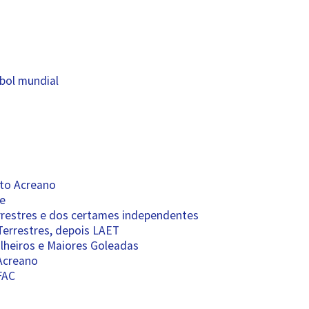
bol mundial
ato Acreano
re
errestres e dos certames independentes
errestres, depois LAET
ilheiros e Maiores Goleadas
Acreano
FAC