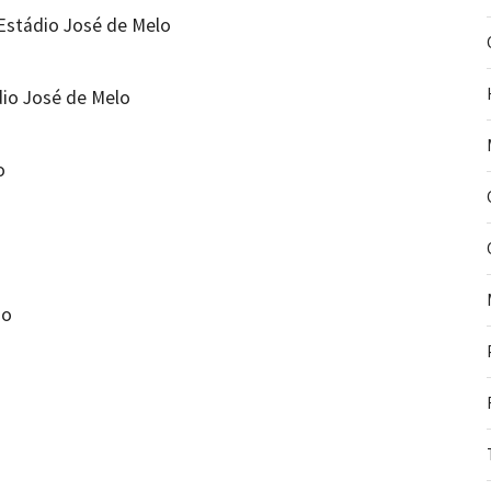
 Estádio José de Melo
dio José de Melo
o
go