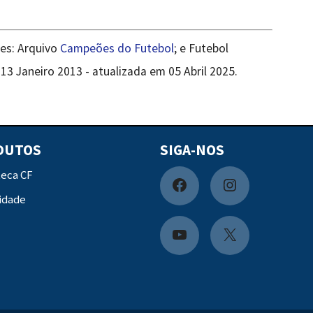
tes: Arquivo
Campeões do Futebol
; e Futebol
3 Janeiro 2013 - atualizada em 05 Abril 2025.
DUTOS
SIGA-NOS
teca CF
F
I
idade
a
n
c
s
Y
X
e
t
o
b
a
u