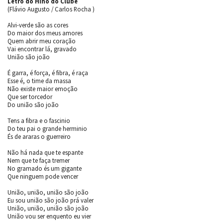
Letro do Hino do Clube
(Flávio Augusto / Carlos Rocha )
Alvi-verde são as cores
Do maior dos meus amores
Quem abrir meu coração
Vai encontrar lá, gravado
União são joão
É garra, é força, é fibra, é raça
Esse é, o time da massa
Não existe maior emoção
Que ser torcedor
Do união são joão
Tens a fibra e o fascinio
Do teu pai o grande herminio
És de araras o guerreiro
Não há nada que te espante
Nem que te faça tremer
No gramado és um gigante
Que ninguem pode vencer
União, união, união são joão
Eu sou união são joão prá valer
União, união, união são joão
União vou ser enquento eu vier