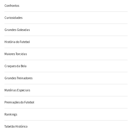
Confrontos
Curiosidades
Grandes Goleadas
História do Futebol
Maiores Torcidas
Craques da Bola
Grandes Treinadores
Matérias Especiais
Premiações do Futebol
Rankings
Tabelão Histórico