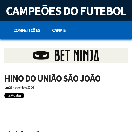
S
CAMPEÕES DO FUTEBOL
k
i
p
t
o
COMPETIÇÕES
CANAIS
c
o
n
t
e
n
t
HINO DO UNIÃO SÃO JOÃO
em
28 novembro 2016
Postar