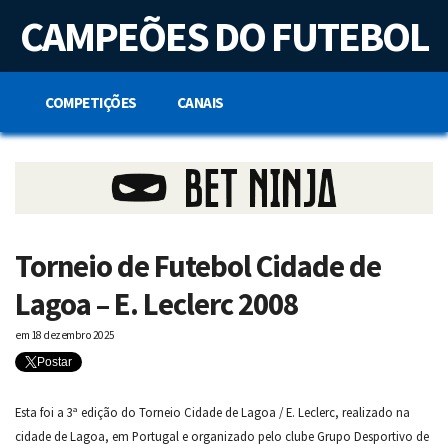
S
CAMPEÕES DO FUTEBOL
k
i
p
t
o
COMPETIÇÕES
CANAIS
c
o
n
t
e
n
t
Torneio de Futebol Cidade de
Lagoa – E. Leclerc 2008
em
18 dezembro 2025
Postar
Esta foi a 3ª edição do Torneio Cidade de Lagoa / E. Leclerc, realizado na
cidade de Lagoa, em Portugal e organizado pelo clube Grupo Desportivo de