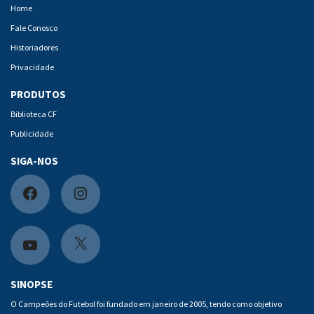
Home
Fale Conosco
Historiadores
Privacidade
PRODUTOS
Biblioteca CF
Publicidade
SIGA-NOS
F
I
a
n
c
s
X
Y
e
t
o
SINOPSE
b
a
u
O Campeões do Futebol foi fundado em janeiro de 2005, tendo como objetivo