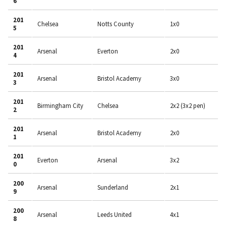
6
201
Chelsea
Notts County
1x0
5
201
Arsenal
Everton
2x0
4
201
Arsenal
Bristol Academy
3x0
3
201
Birmingham City
Chelsea
2x2 (3x2 pen)
2
201
Arsenal
Bristol Academy
2x0
1
201
Everton
Arsenal
3x2
0
200
Arsenal
Sunderland
2x1
9
200
Arsenal
Leeds United
4x1
8