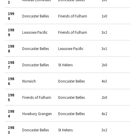
1
199
Doncaster Belles
Friends of Fulham
1x0
0
198
Leasowe Pacific
Friends of Fulham
3x2
9
198
Doncaster Belles
Leasowe Pacific
3x1
8
198
Doncaster Belles
St Helens
2x0
7
198
Norwich
Doncaster Belles
4x3
6
198
Friends of Fulham
Doncaster Belles
2x0
5
198
Howbury Grangen
Doncaster Belles
4x2
4
198
Doncaster Belles
St Helens
3x2
3