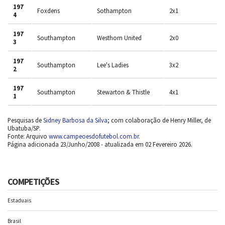
197
Foxdens
Sothampton
2x1
4
197
Southampton
Westhorn United
2x0
3
197
Southampton
Lee's Ladies
3x2
2
197
Southampton
Stewarton & Thistle
4x1
1
Pesquisas de
Sidney Barbosa da Silva
; com colaboração de Henry Miller, de
Ubatuba/SP.
Fonte: Arquivo
www.campeoesdofutebol.com.br
.
Página adicionada 23/Junho/2008 - atualizada em 02 Fevereiro 2026.
COMPETIÇÕES
Estaduais
Brasil