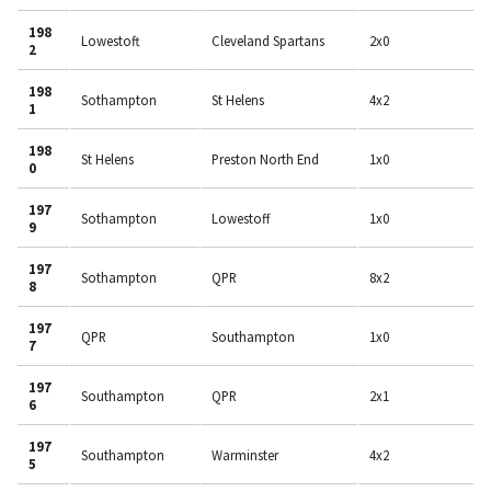
198
Lowestoft
Cleveland Spartans
2x0
2
198
Sothampton
St Helens
4x2
1
198
St Helens
Preston North End
1x0
0
197
Sothampton
Lowestoff
1x0
9
197
Sothampton
QPR
8x2
8
197
QPR
Southampton
1x0
7
197
Southampton
QPR
2x1
6
197
Southampton
Warminster
4x2
5