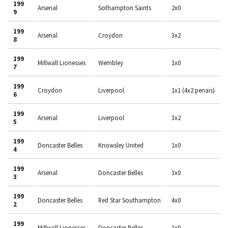
199
Arsenal
Sothampton Saints
2x0
9
199
Arsenal
Croydon
3x2
8
199
Millwall Lionesses
Wembley
1x0
7
199
Croydon
Liverpool
1x1 (4x2 penais)
6
199
Arsenal
Liverpool
3x2
5
199
Doncaster Belles
Knowsley United
1x0
4
199
Arsenal
Doncaster Belles
3x0
3
199
Doncaster Belles
Red Star Southampton
4x0
2
199
Millwall Lionesses
Doncaster Belles
1x0