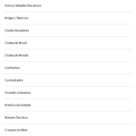
Outras Seleções Nacionais
Artigos / Noticias
Clubes Amadores
Clubes do Brasil
Clubes do Mundo
Confrontos
Curiosidades
Grandes Goleadas
História do Futebol
Maiores Torcidas
Craques da Bola