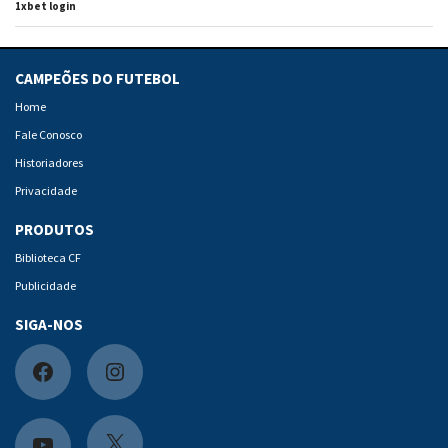
1xbet login
CAMPEÕES DO FUTEBOL
Home
Fale Conosco
Historiadores
Privacidade
PRODUTOS
Biblioteca CF
Publicidade
SIGA-NOS
F
I
a
n