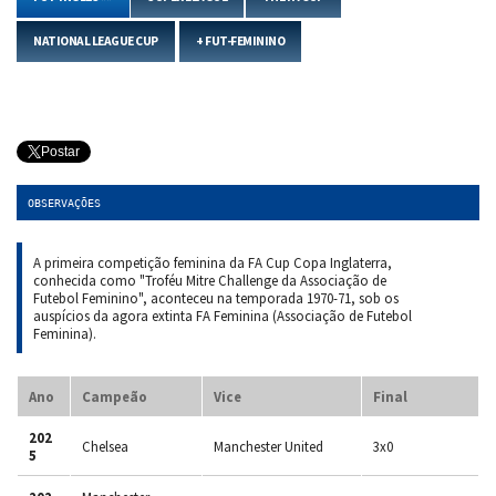
NATIONAL LEAGUE CUP
+ FUT-FEMININO
Postar
OBSERVAÇÕES
A primeira competição feminina da FA Cup Copa Inglaterra,
conhecida como "Troféu Mitre Challenge da Associação de
Futebol Feminino", aconteceu na temporada 1970-71, sob os
auspícios da agora extinta FA Feminina (Associação de Futebol
Feminina).
Ano
Campeão
Vice
Final
202
Chelsea
Manchester United
3x0
5