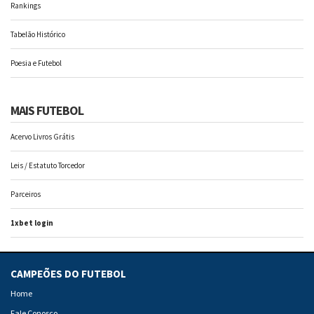
Rankings
Tabelão Histórico
Poesia e Futebol
MAIS FUTEBOL
Acervo Livros Grátis
Leis / Estatuto Torcedor
Parceiros
1xbet login
CAMPEÕES DO FUTEBOL
Home
Fale Conosco