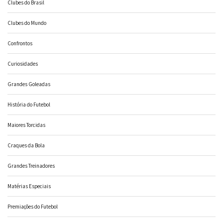
Clubes do Brasil
Clubes do Mundo
Confrontos
Curiosidades
Grandes Goleadas
História do Futebol
Maiores Torcidas
Craques da Bola
Grandes Treinadores
Matérias Especiais
Premiações do Futebol