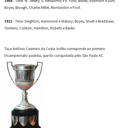
1904
- Time: W. Jeffery; G. Kenworthy e R. Ford; Biddel, Robinson e Duff;
Boyes, Brough, Charles Miller, Montandon e Pool.
1911
- Time: Deighton; Hammond e Atsbury; Boyes, Smidt e Bradshaw;
Tomkins, Colston, Hamilton, Roberts e Banks.
Taça Antônio Casimiro da Costa: troféu corresponde ao primeiro
tricampeonato paulista, que foi conquistada pelo São Paulo AC.