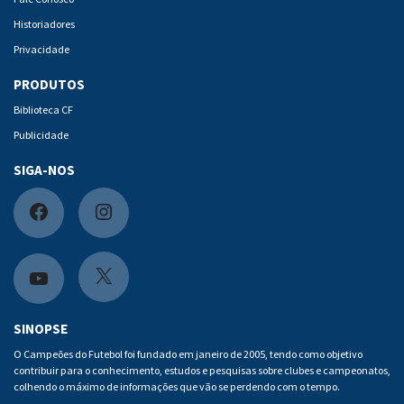
Historiadores
Privacidade
PRODUTOS
Biblioteca CF
Publicidade
SIGA-NOS
F
I
a
n
c
s
X
Y
e
t
o
SINOPSE
b
a
u
O Campeões do Futebol foi fundado em janeiro de 2005, tendo como objetivo
contribuir para o conhecimento, estudos e pesquisas sobre clubes e campeonatos,
o
g
t
colhendo o máximo de informações que vão se perdendo com o tempo.