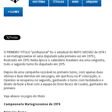
HISTÓRIA
TÍTULOS
HINO
ARQUIVO
+ CLUBES
Postar
O PRIMEIRO TITULO "profissional" foi o estadual do MATO GROSSO de 1974 (
o sul-matogrossense só seria disputado pela primeira vez em 1979 ),
finalizado em 1975. Nesta época o calendário brasileiro era uma vergonha,
todo o segundo turno foi disputado em 1975.
Depois de uma campanha razoável no primeiro turno, com apenas duas
vitórias e duas derrotas em seis jogos, em que ficou na 4ª colocação, o
Operário se recuperou no segundo, ganhando o turno com facilidade e o
direito de fazer a final com a equipe do Dom Bosco de Cuiabá, ganhador do
primeiro.
Veja abaixo os jogos do titulo:
Campeonato Matogrossense de 1974
Primeiro Turno