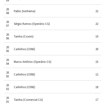
09
20
Pablo (Ivinhema)
22
08
20
Sérgio Ramos (Operário-CG)
22
07
20
Tainha (Coxim)
19
06
20
Carlinhos (CENE)
20
05
20
Marco Antônio (Operário-CG)
15
04
20
Carlinhos (CENE)
12
03
20
Carlinhos (CENE)
18
02
20
Tainha (Comercial-CG)
17
01