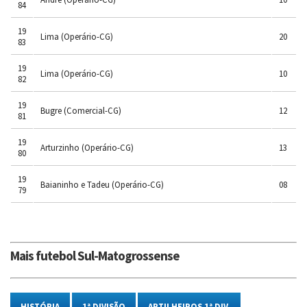
84
19
Lima (Operário-CG)
20
83
19
Lima (Operário-CG)
10
82
19
Bugre (Comercial-CG)
12
81
19
Arturzinho (Operário-CG)
13
80
19
Baianinho e Tadeu (Operário-CG)
08
79
Mais futebol Sul-Matogrossense
HISTÓRIA
1ª DIVISÃO
ARTILHEIROS 1ª DIV.