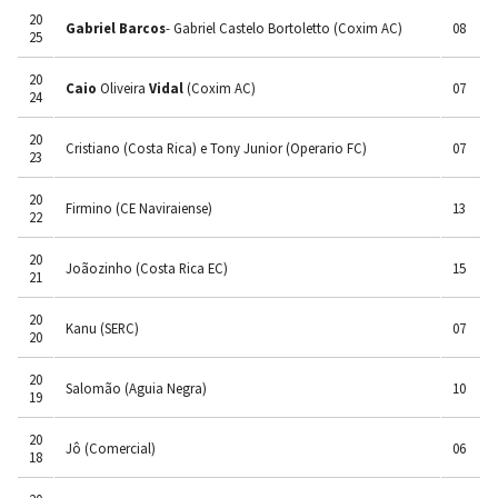
20
Gabriel Barcos
- Gabriel Castelo Bortoletto (Coxim AC)
08
25
20
Caio
Oliveira
Vidal
(Coxim AC)
07
24
20
Cristiano (Costa Rica) e Tony Junior (Operario FC)
07
23
20
Firmino (CE Naviraiense)
13
22
20
Joãozinho (Costa Rica EC)
15
21
20
Kanu (SERC)
07
20
20
Salomão (Aguia Negra)
10
19
20
Jô (Comercial)
06
18