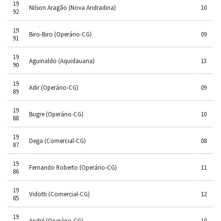
19
Nilson Aragão (Nova Andradina)
10
92
19
Biro-Biro (Operário-CG)
09
91
19
Aguinaldo (Aquidauana)
13
90
19
Adir (Operário-CG)
09
89
19
Bugre (Operário-CG)
10
88
19
Dega (Comercial-CG)
08
87
19
Fernando Roberto (Operário-CG)
11
86
19
Vidotti (Comercial-CG)
12
85
19
André (Operário-CG)
10