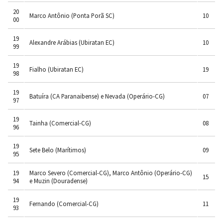
20
Marco Antônio (Ponta Porã SC)
10
00
19
Alexandre Arábias (Ubiratan EC)
10
99
19
Fialho (Ubiratan EC)
19
98
19
Batuíra (CA Paranaibense) e Nevada (Operário-CG)
07
97
19
Tainha (Comercial-CG)
08
96
19
Sete Belo (Marítimos)
09
95
19
Marco Severo (Comercial-CG), Marco Antônio (Operário-CG)
15
94
e Muzin (Douradense)
19
Fernando (Comercial-CG)
11
93