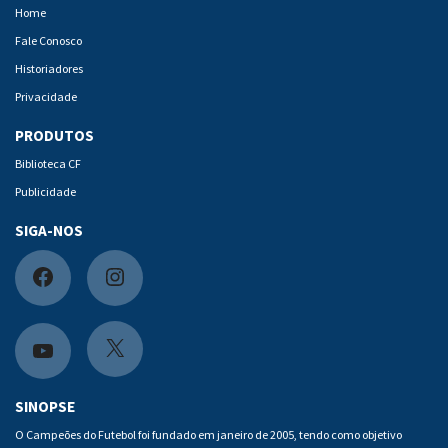
Home
Fale Conosco
Historiadores
Privacidade
PRODUTOS
Biblioteca CF
Publicidade
SIGA-NOS
F
I
a
n
c
s
X
Y
e
t
o
SINOPSE
b
a
u
O Campeões do Futebol foi fundado em janeiro de 2005, tendo como objetivo