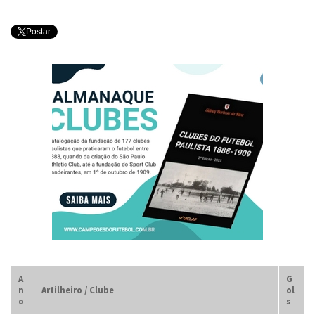
Postar
A
G
n
Artilheiro / Clube
ol
o
s