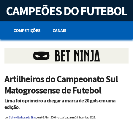
S
CAMPEÕES DO FUTEBOL
k
i
p
t
o
COMPETIÇÕES
CANAIS
c
o
n
t
e
n
t
Artilheiros do Campeonato Sul
Matogrossense de Futebol
Lima foi o primeiro a chegar a marca de 20 gols em uma
edição.
por
Sidney Barbosa da Silva
, em
05 Abril 2009 – atualizada em 10 Setembro 2025.