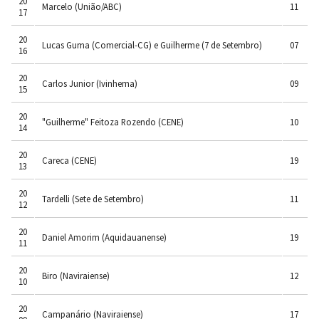
20
Marcelo (União/ABC)
11
17
20
Lucas Guma (Comercial-CG) e Guilherme (7 de Setembro)
07
16
20
Carlos Junior (Ivinhema)
09
15
20
"Guilherme" Feitoza Rozendo (CENE)
10
14
20
Careca (CENE)
19
13
20
Tardelli (Sete de Setembro)
11
12
20
Daniel Amorim (Aquidauanense)
19
11
20
Biro (Naviraiense)
12
10
20
Campanário (Naviraiense)
17