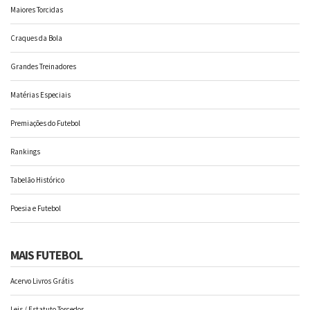
Maiores Torcidas
Craques da Bola
Grandes Treinadores
Matérias Especiais
Premiações do Futebol
Rankings
Tabelão Histórico
Poesia e Futebol
MAIS FUTEBOL
Acervo Livros Grátis
Leis / Estatuto Torcedor