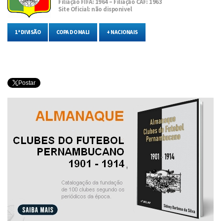
Filiação FIFA: 1964 – Filiação CAF: 1963
Site Oficial: não disponivel
1ª DIVISÃO
COPA DO MALI
+ NACIONAIS
Postar