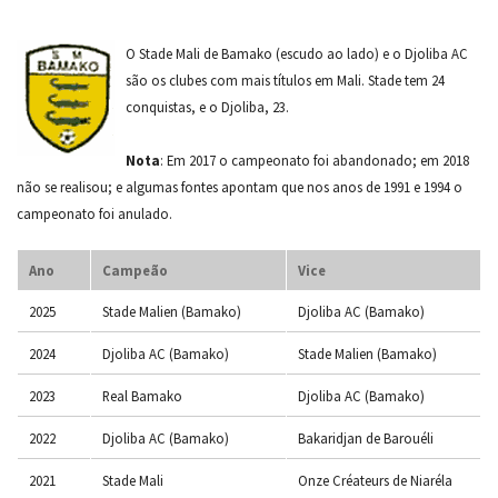
O Stade Mali de Bamako (escudo ao lado) e o Djoliba AC
são os clubes com mais títulos em Mali. Stade tem 24
conquistas, e o Djoliba, 23.
Nota
: Em 2017 o campeonato foi abandonado; em 2018
não se realisou; e algumas fontes apontam que nos anos de 1991 e 1994 o
campeonato foi anulado.
Ano
Campeão
Vice
2025
Stade Malien (Bamako)
Djoliba AC (Bamako)
2024
Djoliba AC (Bamako)
Stade Malien (Bamako)
2023
Real Bamako
Djoliba AC (Bamako)
2022
Djoliba AC (Bamako)
Bakaridjan de Barouéli
2021
Stade Mali
Onze Créateurs de Niaréla