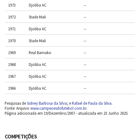
1973
Djoliba AC
--
1972
Stade Mali
--
1971
Djoliba AC
--
1970
Stade Mali
--
1969
Real Bamako
--
1968
Djoliba AC
--
1967
Djoliba AC
--
1966
Djoliba AC
--
Pesquisas de
Sidney Barbosa da Silva
; e
Rafael de Paula da Silva
.
Fonte: Arquivo
www.campeoesdofutebol.com.br
.
Página adicionada em 19/Dezembro/2007 - atualizada em 23 Junho 2025.
COMPETIÇÕES