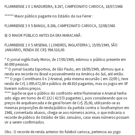
FLUMINENSE 1 X 1 MADUREIRA, 8.247, CAMPEONATO CARIOCA, 18/07/1948.
****** Maior público pagante no Estádio da rua Ferrer :
FLUMINENSE 3 X 5 BANGU, 8.206, CAMPEONATO CARIOCA, 22/08/1943.
8) O MAIOR PÚBLICO ANTES DA ERA MARACANÃ :
FLUMINENSE 1 X 5 ARSENAL ( LONDRES, INGLATERRA ), 15/05/1949, SÃO
JANUÁRIO, RENDA DE CR$ 994.510,00.
* O jornal inglês Daily Mirror, de 17/05/1949, estimou o público presente em
60.000 pessoas.
** O jornal Gazeta Esportiva, de São Paulo, em 16/05/1949, afirmou que a
renda era recorde no Brasil e possivelmente na América do Sul, até então.
*** O jogo Corinthians 0 x 2 Arsenal, pela mesma excursão ( em 22/05 ), teve
renda de Cr$ 1.095.672,00 e público de 48.810 pagantes, mas os jogos em SP
tiveram outros preços.
**** Supõe-se que o público do confronto entre Fluminense e Arsenal tenha
sido algo em torno de 47.132 ( 42.573 pagantes ), pois considerando que os
preços de arquibancada e de geral foram de Cr$ 25,00, utilizando-se as
mesmas proporções de renda/público da partida contra o Southampton em
1948, comentada abaixo, chega-se aos números acima, o que indicaria o
recorde de público do Estádio de São Januário, caso esses números possam
vir a serem confirmados.
Obs.: O recorde de renda anterior do futebol carioca, pertencia ao jogo