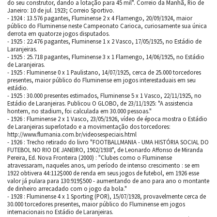
do seu construtor, dando a lotação para 45 mil". Correio da Manhã, Rio de
Janeiro: 10 de jul. 1923; Correio Sportivo.
- 1924 : 13.576 pagantes, Fluminense 2 x 4 Flamengo, 20/09/1924, maior
público do Fluminense neste Campeonato Carioca, curiosamente sua única
derrota em quatorze jogos disputados.
- 1925 : 22.476 pagantes, Fluminense 1 x 2 Vasco, 17/05/1925, no Estádio de
Laranjeiras.
- 1925 : 25.718 pagantes, Fluminense 3 x 1 Flamengo, 14/06/1925, no Estádio
de Laranjeiras.
- 1925 : Fluminense 0 x 1 Paulistano, 14/07/1925, cerca de 25.000 torcedores
presentes, maior público do Fluminense em jogos interestaduais em seu
estádio.
- 1925 : 30.000 presentes estimados, Fluminense 5 x 1 Vasco, 22/11/1925, no
Estádio de Laranjeiras. Publicou O GLOBO, de 23/11/1925: "A assistencia
hontem, no stadium, foi calculada em 30.000 pessoas."
- 1926 : Fluminense 2 x 1 Vasco, 23/05/1926, vídeo de época mostra o Estádio
de Laranjeiras superlotado e a movimentação dos torcedores:
http://www.flumania.com.br/videosespeciais.html
- 1926 : Trecho retirado do livro "FOOTBALLMANIA - UMA HISTÓRIA SOCIAL DO
FUTEBOL NO RIO DE JANEIRO, 1902/1938", de Leonardo Affonso de Miranda
Pereira, Ed. Nova Fronteira (2000) : "Clubes como o Fluminense
atravessaram, naqueles anos, um período de intenso crescimento : se em
1922 obtivera 44:112$000 de renda em seus jogos de futebol, em 1926 esse
valor já pulara para 130:919$500 - aumentando de ano para ano o montante
de dinheiro arrecadado com o jogo da bola."
- 1928 : Fluminense 4 x 1 Sporting (POR), 15/07/1928, provavelmente cerca de
30.000 torcedores presentes, maior público do Fluminense em jogos
internacionais no Estádio de Laranjeiras.