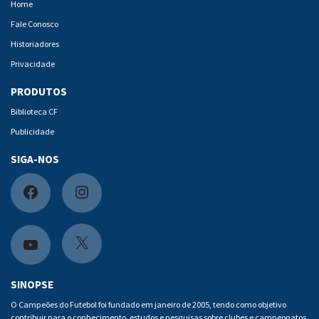
Home
Fale Conosco
Historiadores
Privacidade
PRODUTOS
Biblioteca CF
Publicidade
SIGA-NOS
F
I
a
n
c
s
X
Y
e
t
o
SINOPSE
b
a
u
O Campeões do Futebol foi fundado em janeiro de 2005, tendo como objetivo
contribuir para o conhecimento, estudos e pesquisas sobre clubes e campeonatos,