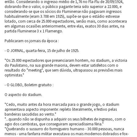
então. Considerando o ingresso médio de 1,76 no Fla-Flu de 20/09/1924,
dobrando-lhe o valor, o público pagante teria sido superior a 22.000, e
considerando-se que os sócios do Fluminense não pagavam ingressos
habitualmente (eram 3.708 em 1925), supõe-se que o estádio estivesse
lotado, com cerca de 25.000 espectadores, senão mais, como acontecera
em algumas ocasiões anteriormente, entre elas, exatos 30 dias antes, na
partida Fluminense 3 x 1 Flamengo.
Publicaram os jornais da época :
- O JORNAL, quarta-feira, 15 de julho de 1925.
"Os 25.000 espectadores que presenciaram hontem, no stadium, a victoria
do Paulistano, na sua grande maioria, devem estar satisfeitos com o
resultado do "meeting", que sem dúvida, ultrapassou as previsões mais
optimistas."
- O GLOBO, Boletim gratuito :
O aspecto do stadium.
"Cedo, muito antes da hora marcada para o grande jogo, o stadium
apresentava aspecto imponente: repleto literalmente, e festivo pelas
bandeiras sacudidas ao vento."
"...quando não se dispunha a adquirir os seus bilhetes de ingresso, com o
agio dos cambistas, que conseguiram apreciadíssima féria."
"Quebrando o sussurro do formigueiro humano - 30.000 pessoas, nunca
menos - uma fanfarra militar executava os mais modernos dobrados e fox-