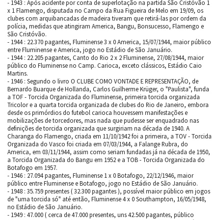
- 1943 : Após acidente por conta de superlotação na partida São Cristóvão 1
x 1 Flamengo, disputada no Campo da Rua Figueira de Melo em 19/09, os
clubes com arquibancadas de madeira tiveram que retirá-las por ordem da
polícia, medidas que atingiram America, Bangu, Bonsucesso, Flamengo e
São Cristóvão.
- 1944 : 22.370 pagantes, Fluminense 3 x 0 America, 15/07/1944, maior público
entre Fluminense e America, jogo no Estádio de São Januário.
- 1944 : 22.205 pagantes, Canto do Rio 2 x 2 Fluminense, 27/08/1944, maior
público do Fluminense no Camp. Carioca, exceto clássicos, Estádio Caio
Martins.
- 1946 : Segundo o livro O CLUBE COMO VONTADE E REPRESENTAÇÃO, de
Bernardo Buarque de Hollanda, Carlos Guilherme Krüger, o "Paulista", funda
a TOF - Torcida Organizada do Fluminense, primeira torcida organizada
Tricolor e a quarta torcida organizada de clubes do Rio de Janeiro, embora
desde os primórdios do futebol carioca houvessem manifestações e
mobilizações de torcedores, mas nada que pudesse ser enquadrado nas
definições de torcida organizada que surgiriam na década de 1940. A
Charanga do Flamengo, criada em 11/10/1942 foi a primeira, a TOV - Torcida
Organizada do Vasco foi criada em 07/03/1944, a Falange Rubra, do
America, em 03/11/1944, assim como seriam fundadas já na década de 1950,
a Torcida Organizada do Bangu em 1952 e a TOB - Torcida Organizada do
Botafogo em 1957.
- 1946 : 27.094 pagantes, Fluminense 1 x 0 Botafogo, 22/12/1946, maior
público entre Fluminense e Botafogo, jogo no Estádio de São Januário.
- 1948 : 35.759 presentes ( 32.300 pagantes ), possível maior público em jogos
de "uma torcida só" até então, Fluminense 4 x 0 Southampton, 16/05/1948,
no Estádio de São Januário.
- 1949 : 47.000 ( cerca de 47.000 presentes, uns 42.500 pagantes, público