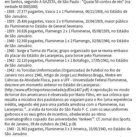
em Santos, segundo A GAZETA, de São Paulo : "Quase 50 contos de réis" (na
verdade 43:000$000).
- 1938 : 27.377 pagantes, Vasco 1 x 1 Fluminense, 06/11/1938, no Estádio de
São Januário.
- 1939 : 25.436 pagantes, Vasco 2 x 0 Fluminense, 23/04/1939, maior público
do Fluminense no Estádio de General Severiano.
- 1939 : 30.026 pagantes, Flamengo 2 x 1 Fluminense, 05/08/1939, no Estádio
de São Januário.
- 1940 : 32.300 pagantes, Fluminense 1 x 2 Flamengo, 02/06/1940, no Estádio
de São Januário.
- 1940 : Surge a Turma do Placar, grupo organizado que se reunia embaixo
do placar do Estádio de Laranjeiras, para torcer pelo Fluminense.
- 1942 : 22.110 pagantes, Fluminense 1 x 1 Botafogo, 17/05/1942, no Estádio
de São Januário.
- 1942 : As Torcidas Uniformizadas (Organizadas) de Futebol no Rio de
Janeiro nos anos 1940, Artigo de Jorge Luiz Medeiros Braga, Mestre em
Ciências da Atividade Física, para a UFF - Universidade Federal Fluminense,
descreve um momento anterior no Estádio de Laranjeiras :
(http://www.uff.br/esportesociedade/pdf/es1407.pdf) A reprodução no modo
de torcer dos americanos é observada por Mario Filho, em sua crônica que
ressalta a iniciativa dos paulistanos ao viajaram para o Rio (uma experiência
inédita, segundo ele) para uma partida amistosa com o Fluminense, nas
Laranjeiras: "...a visita da torcida do São Paulo F. C. com os seus uniformes
garbosos e os seus gritos de incentivo, obedecendo ao ritmo
cinematográfico copiado das universidades ‘Yankees’". Cf. Jornal dos Sports.
Rio de Janeiro, 09 de outubro de 1942, p.06.
- 1943 : 21.902 pagantes, Fluminense 3 x 3 America, 15/05/1943, no Estádio de
São Januário.