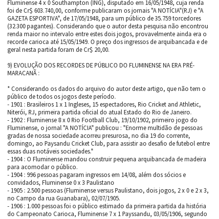
Fluminense 4 x 0 Southampton (ING), disputado em 16/05/1948, cuja renda
foi de Cr$ 603.740,00, conforme publicaram os jornais "A NOTÍCIA"(RJ) e "A
GAZETA ESPORTIVA", de 17/05/1948, para um público de 35.759 torcedores
(32.300 pagantes). Considerando que o autor desta pesquisa não encontrou
renda maior no intervalo entre estes dois jogos, provavelmente ainda era o
recorde carioca até 15/05/1949. O preço dos ingressos de arquibancada e de
geral nesta partida foram de Cr$ 20,00.
9) EVOLUÇÃO DOS RECORDES DE PÚBLICO DO FLUMINENSE NA ERA PRÉ-
MARACANÃ :
* Considerando os dados do arquivo do autor deste artigo, que não tem o
público de todos os jogos deste período.
- 1901 : Brasileiros 1 x 1 Ingleses, 15 espectadores, Rio Cricket and Athletic,
Niterói, RJ, primeira partida oficial do atual Estado do Rio de Janeiro.
- 1902 : Fluminense 8 x 0 Rio Football Club, 19/10/1902, primeiro jogo do
Fluminense, o jornal "A NOTÍCIA" publicou : "Enorme multidão de pessoas
gradas de nossa sociedade acorreu presurosa, no dia 19 do corrente,
domingo, ao Paysandu Cricket Club, para assistir ao desafio de futebol entre
essas duas notáveis sociedades."
- 1904 : O Fluminense mandou construir pequena arquibancada de madeira
para acomodar o público.
- 1904 : 996 pessoas pagaram ingressos em 14/08, além dos sócios e
convidados, Fluminense 0 x 3 Paulistano
- 1905 : 2.500 pessoas (Fluminense versus Paulistano, dois jogos, 2 x 0 e 2 x 3,
no Campo da rua Guanabara), 02/07/1905.
- 1906 : 1.000 pessoas foi o público estimado da primeira partida da história
do Campeonato Carioca, Fluminense 7 x 1 Payssandu, 03/05/1906, segundo