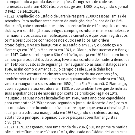
acompanhado a partida das imediações. Os ingressos de cadeiras
numeradas custaram 4.000 réis, e os das geraes, 1.000 réis, segundo o jornal
O PAIZ, de 14/12/1919.
- 1922 : Ampliação do Estádio de Laranjeiras para 25.000 pessoas, em 17 de
setembro. Para melhor entedimento da evolução de públicos da Era Pré-
Maracanã, cabe comentar que após a construção de estádios pelos outros
clubes, em substituição aos antigos campos, estruturas menos complexas e
na maioria dos casos, sem edificações de cimento, é que foram registrados
os maiores públicos conhecidos nos outros estádios. Em ordem
cronológica, o Vasco inaugurou o seu estádio em 1927, o Botafogo e o
Flamengo em 1938, o Madureira em 1941, o Olaria, o Bonsucesso e o Bangu
em 1947. Cabe salientar que o São Cristóvão, que já em 1916 tinha um bom
campo para os padrões da época, teve a sua estrutura de madeira demolida
em 1943 por questões de segurança, reinaugurando as suas instalações em
1946, assim como o America, cujo campo desde 1924 já tinha boa
capacidade e estrutura de cimento em boa parte de sua composição,
também veio a ter de demolir as suas arquibancadas de madeira em 1943,
vindo a inaugurar o seu estádio em 1952, já na Era Maracanã. O Flamengo,
que inaugurara a sua estrutura em 1938, e que também teve que demolir as
suas arquibancadas de madeira por conta da proibição legal de 1943,
inaugurou as suas novas instalações em 1944, neste ano com capacidade
para comportar 25.750 pessoas, segundo o jornalista Roberto Assaf, com o
autor destas linhas ficando na dúvida sobre aquela que seria a classificação
ideal para a estrutura inaugurada em 1938 segundo os critérios acima,
adotando a princípio, a opinião que os pesquisadores flamenguistas
divulgam.
- 1923 : 10.910 pagantes, para uma renda de 27:368$500, na primeira partida
oficial entre Fluminense e Vasco (0 x 1), disputada no Estádio de Laranjeiras