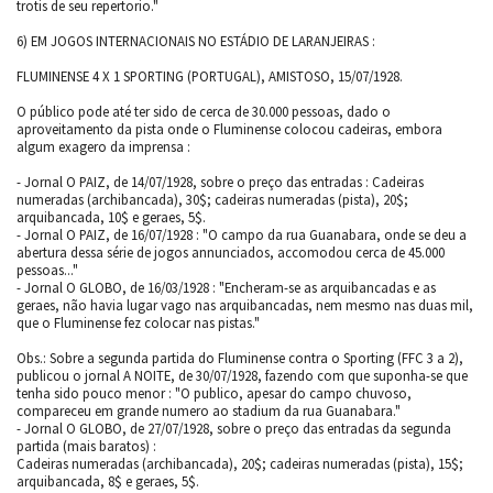
trotis de seu repertorio."
6) EM JOGOS INTERNACIONAIS NO ESTÁDIO DE LARANJEIRAS :
FLUMINENSE 4 X 1 SPORTING (PORTUGAL), AMISTOSO, 15/07/1928.
O público pode até ter sido de cerca de 30.000 pessoas, dado o
aproveitamento da pista onde o Fluminense colocou cadeiras, embora
algum exagero da imprensa :
- Jornal O PAIZ, de 14/07/1928, sobre o preço das entradas : Cadeiras
numeradas (archibancada), 30$; cadeiras numeradas (pista), 20$;
arquibancada, 10$ e geraes, 5$.
- Jornal O PAIZ, de 16/07/1928 : "O campo da rua Guanabara, onde se deu a
abertura dessa série de jogos annunciados, accomodou cerca de 45.000
pessoas..."
- Jornal O GLOBO, de 16/03/1928 : "Encheram-se as arquibancadas e as
geraes, não havia lugar vago nas arquibancadas, nem mesmo nas duas mil,
que o Fluminense fez colocar nas pistas."
Obs.: Sobre a segunda partida do Fluminense contra o Sporting (FFC 3 a 2),
publicou o jornal A NOITE, de 30/07/1928, fazendo com que suponha-se que
tenha sido pouco menor : "O publico, apesar do campo chuvoso,
compareceu em grande numero ao stadium da rua Guanabara."
- Jornal O GLOBO, de 27/07/1928, sobre o preço das entradas da segunda
partida (mais baratos) :
Cadeiras numeradas (archibancada), 20$; cadeiras numeradas (pista), 15$;
arquibancada, 8$ e geraes, 5$.