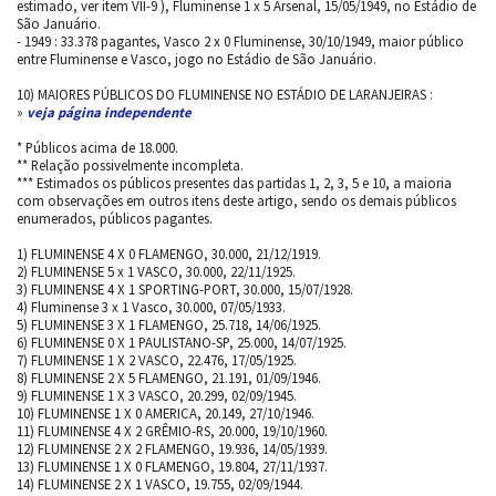
estimado, ver item VII-9 ), Fluminense 1 x 5 Arsenal, 15/05/1949, no Estádio de
São Januário.
- 1949 : 33.378 pagantes, Vasco 2 x 0 Fluminense, 30/10/1949, maior público
entre Fluminense e Vasco, jogo no Estádio de São Januário.
10) MAIORES PÚBLICOS DO FLUMINENSE NO ESTÁDIO DE LARANJEIRAS :
»
veja página independente
* Públicos acima de 18.000.
** Relação possivelmente incompleta.
*** Estimados os públicos presentes das partidas 1, 2, 3, 5 e 10, a maioria
com observações em outros itens deste artigo, sendo os demais públicos
enumerados, públicos pagantes.
1) FLUMINENSE 4 X 0 FLAMENGO, 30.000, 21/12/1919.
2) FLUMINENSE 5 x 1 VASCO, 30.000, 22/11/1925.
3) FLUMINENSE 4 X 1 SPORTING-PORT, 30.000, 15/07/1928.
4) Fluminense 3 x 1 Vasco, 30.000, 07/05/1933.
5) FLUMINENSE 3 X 1 FLAMENGO, 25.718, 14/06/1925.
6) FLUMINENSE 0 X 1 PAULISTANO-SP, 25.000, 14/07/1925.
7) FLUMINENSE 1 X 2 VASCO, 22.476, 17/05/1925.
8) FLUMINENSE 2 X 5 FLAMENGO, 21.191, 01/09/1946.
9) FLUMINENSE 1 X 3 VASCO, 20.299, 02/09/1945.
10) FLUMINENSE 1 X 0 AMERICA, 20.149, 27/10/1946.
11) FLUMINENSE 4 X 2 GRÊMIO-RS, 20.000, 19/10/1960.
12) FLUMINENSE 2 X 2 FLAMENGO, 19.936, 14/05/1939.
13) FLUMINENSE 1 X 0 FLAMENGO, 19.804, 27/11/1937.
14) FLUMINENSE 2 X 1 VASCO, 19.755, 02/09/1944.