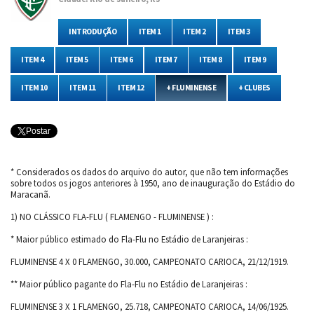
INTRODUÇÃO
ITEM 1
ITEM 2
ITEM 3
ITEM 4
ITEM 5
ITEM 6
ITEM 7
ITEM 8
ITEM 9
ITEM 10
ITEM 11
ITEM 12
+ FLUMINENSE
+ CLUBES
Postar
* Considerados os dados do arquivo do autor, que não tem informações
sobre todos os jogos anteriores à 1950, ano de inauguração do Estádio do
Maracanã.
1) NO CLÁSSICO FLA-FLU ( FLAMENGO - FLUMINENSE ) :
* Maior público estimado do Fla-Flu no Estádio de Laranjeiras :
FLUMINENSE 4 X 0 FLAMENGO, 30.000, CAMPEONATO CARIOCA, 21/12/1919.
** Maior público pagante do Fla-Flu no Estádio de Laranjeiras :
FLUMINENSE 3 X 1 FLAMENGO, 25.718, CAMPEONATO CARIOCA, 14/06/1925.