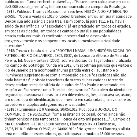
publicou que "uma enchente notável"..., ..."Houve quem calculasse em cerca
de 3.000 esse algarismo"..., tinham comparecido ao campo do Botafogo.
- 1917 : Publicou Thomaz Mazzoni, em seu livro HISTÓRIA DO FUTEBOL NO
BRASIL : "Com a vinda de 1917 o futebol brasileiro entrou em sua maturidade.
Deixou sua adolescência para trás, assim como, lá para 1911 e 12, havia
saído de sua infância. O "association" já era praticado em todos os estados,
em todas as cidades, em todos os cantos do Brasil e sua popularidade
crescia cada vez mais. O confronto interestadual se desenvolvia
progressivamente e os campeonatos locais aumentavam a rivalidade
interclubes."
- 1918: Trecho retirado do livro "FOOTBALLMANIA - UMA HISTÓRIA SOCIAL DO
FUTEBOL NO RIO DE JANEIRO, 1902/1938", de Leonardo Affonso de Miranda
Pereira, Ed. Nova Fronteira (2000), sobre a decisão da Taça Ioduran, ralizada
no campo do Botafogo: "Ainda em 1918, um sportman paulista que visitou o
Rio de Janeiro para acompanhar uma partida entre o Paulistano e o
Fluminense surpreendeu-se com a impressão de que "os cariocas não são
nada bairristas", pois via torcedores de outros clubes cariocas torcendo
desesperadamente pela vitória do quadro de São Paulo e mostrando em
relação ao Fluminense uma "hostilidade pavorosa". Para além da identidade
regional que separava o brasileiro em diferentes regiões, colocava-se, assim,
um outro tipo de identificação que, mesmo em cada cidade, criava entre os
torcedores múltiplos antagonismos e rivalidades."
- 1918 : Fluminense 2 x 0 America, 20/05/1918. Publicou o JORNAL DO
COMMERCIO, de 20/05/1918 : "Uma assistencia colossal, como ainda não
tinhamos visto nesta temporada.....cerca de oito mil pessoas...." . Campo da
rua Guanabara. - 1918 : 15.000 pessoas, Flamengo 0 x 3 Fluminense,
23/06/1918. Publicou O PAIZ, de 24/06/1918 : "No ground do Flamengo afluiu
uma multidão de espectadores, que ultrapassou muito a 15.000 pessoas.