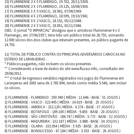
15) FLUMINENSE 2 X 5 FLAMENGO, 19.702, 20/11/1938.
16) FLUMINENSE 2 X 2 FLAMENGO, 19.125, 16/08/1936.
17) FLUMINENSE 3 X 5 VASCO, 18.982, 07/08/1949.
18) FLUMINENSE 4 X 2 FLAMENGO, 18.599, 19/10/1941.
19) FLUMINENSE 0 X 2 VASCO, 18.153, 05/12/1948.
20) FLUMINENSE 2 X 3 VASCO, 18.051, 03/11/1946.
OBS.: O jornal "O IMPARCIAL" divulgou que o amistoso Fluminense 4 x 3
Flamengo, em 27/06/1937, teria tido um público total de 26.755, somando
12.000 sócios dos dois clubes que estariam presentes, ao público pagante de
14.755.
11) TOTAL DE PÚBLICO CONTRA OS PRINCIPAIS ADVERSÁRIOS CARIOCAS NO
ESTÁDIO DE LARANJEIRAS :
* Públicos pagantes, não incluem os sócios presentes.
** Considerando a base de dados do site www.fluzao.info, consultado em
29/06/2011.
*** O total de ingressos vendidos registrados nos jogos do Fluminense em
Laranjeiras até 2003 seria de 2.783.894, tendo como média 5.546, sem incluir
os sócios.
1) FLUMINENSE - FLAMENGO : 593.940 ( MÉDIA : 11.646 - BASE : 51 JOGOS )
2) FLUMINENSE - VASCO : 322.445 ( MÉDIA : 14.019 - BASE : 23 JOGOS )
3) FLUMINENSE - AMERICA : 232.120 ( MÉDIA : 6.274 - BASE : 37 JOGOS )
4) FLUMINENSE - BOTAFOGO : 189.100 ( MÉDIA : 9.455 - BASE : 20 JOGOS )
5) FLUMINENSE - SÃO CRISTÓVÃO : 184.747 ( MÉDIA : 5.773 - BASE : 32 JOGOS )
6) FLUMINENSE - MADUREIRA : 132.187 ( MÉDIA : 3.888 - BASE : 34 JOGOS )
7) FLUMINENSE - OLARIA : 102.054 ( MÉDIA : 3.925 - BASE : 26 JOGOS )
8) FLUMINENSE - BONSUCESSO : 87.184 ( MÉDIA : 3.353 - BASE : 26 JOGOS )