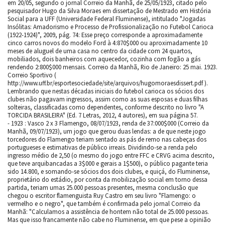
em 20/05, segundo o jornal Correio da Manhã, de 25/05/1923, citado pelo
pesquisador Hugo da Silva Moraes em dissertação de Mestrado em História
Social para a UFF (Universidade Federal Fluminense), intitulado "Jogadas
Insólitas: Amadorismo e Processo de Profissionalização no Futebol Carioca
(1922-1924)", 2009, pág. 74: Esse preço corresponde a aproximadamente
cinco carros novos do modelo Ford à 4:870$000 ou aproximadamente 10
meses de aluguel de uma casa no centro da cidade com 24 quartos,
mobiliados, dois banheiros com aquecedor, cozinha com fogão a gás
rendendo 2:800$000 mensais. Correio da Manhã, Rio de Janeiro: 25 mai. 1923.
Correio Sportivo (
http://www.uff.br/esportesociedade/site/arquivos/hugomoraesdissert.pdf ).
Lembrando que nestas décadas iniciais do futebol carioca os sócios dos
clubes não pagavam ingressos, assim como as suas esposas e duas filhas
solteiras, classificadas como dependentes, conforme descrito no livro "A
TORCIDA BRASILEIRA" (Ed. 7 Letras, 2012, 4 autores), em sua página 57.
- 1923 : Vasco 2 x 3 Flamengo, 08/07/1923, renda de 37:000$000 (Correio da
Manhã, 09/07/1923), um jogo que gerou duas lendas: a de que neste jogo
torcedores do Flamengo teriam sentado as pás de remo nas cabeças dos
portugueses e estimativas de público irreais. Dividindo-se a renda pelo
ingresso médio de 2,50 (o mesmo do jogo entre FFC e CRVG acima descrito,
que teve arquibancadas a 3$000 e gerais a 1$500), o público pagante teria
sido 14.800, e somando-se sócios dos dois clubes, e quiçá, do Fluminense,
proprietário do estádio, por conta da mobilização social em torno dessa
partida, teriam umas 25.000 pessoas presentes, mesma conclusão que
chegou o escritor flamenguista Ruy Castro em seu livro "Flamengo: o
vermelho e o negro", que também é confirmada pelo jornal Correio da
Manhã: "Calculamos a assistência de hontem não total de 25.000 pessoas.
Mas que isso francamente não cabe no Fluminense, em que pese a opinião