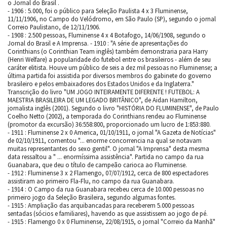
o Jornal do Brasil .
- 1906 : 5.000, foi o público para Seleção Paulista 4 x 3 Fluminense,
11/11/1906, no Campo do Velódromo, em São Paulo (SP), segundo o jornal
Correio Paulistano, de 12/11/1906.
- 1908 : 2.500 pessoas, Fluminense 4 x 4 Botafogo, 14/06/1908, segundo o
Jornal do Brasil e A Imprensa. - 1910 : "A série de apresentações do
Corinthians (o Corinthian Team inglês) também demonstraria para Harry
(Henri Welfare) a popularidade do futebol entre os brasileiros - além de seu
caráter elitista. Houve um público de seis a dez mil pessoas no Fluminense; a
última partida foi assistida por diversos membros do gabinete do governo
brasileiro e pelos embaixadores dos Estados Unidos e da Inglaterra."
Transcrição do livro "UM JOGO INTEIRAMENTE DIFERENTE ! FUTEBOL: A
MAESTRIA BRASILEIRA DE UM LEGADO BRITÂNICO", de Aidan Hamilton,
jornalista inglês (2001). Segundo o livro "HISTÓRIA DO FLUMINENSE", de Paulo
Coelho Netto (2002), a temporada do Corinthians rendeu ao Fluminense
(promotor da excursão) 36:558:800, proporcionado um lucro de 1:853:880.
- 1911 : Fluminense 2 x 0 America, 01/10/1911, o jornal "A Gazeta de Notícias"
de 02/10/1911, comentou "... enorme concorrencia na qual se notavam
muitas representantes do sexo gentil". O jornal "A Imprensa" desta mesma
data ressaltou a " ... enormíssima assistência". Partida no campo da rua
Guanabara, que deu o título de campeão carioca ao Fluminense.
- 1912 : Fluminense 3 x 2 Flamengo, 07/07/1912, cerca de 800 espectadores
assistiram ao primeiro Fla-Flu, no campo da rua Guanabara.
- 1914 : O Campo da rua Guanabara recebeu cerca de 10.000 pessoas no
primeiro jogo da Seleção Brasileira, segundo algumas fontes.
- 1915 : Ampliação das arquibancadas para receberem 5.000 pessoas
sentadas (sócios e familiares), havendo as que assistissem ao jogo de pé.
- 1915 : Flamengo 0 x 0 Fluminense, 22/08/1915, o jornal "Correio da Manhã"