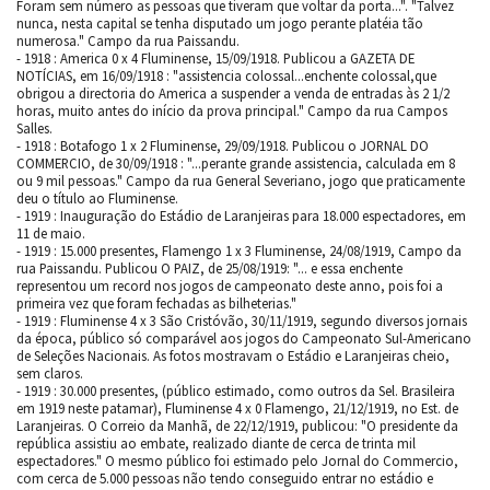
Foram sem número as pessoas que tiveram que voltar da porta...". "Talvez
nunca, nesta capital se tenha disputado um jogo perante platéia tão
numerosa." Campo da rua Paissandu.
- 1918 : America 0 x 4 Fluminense, 15/09/1918. Publicou a GAZETA DE
NOTÍCIAS, em 16/09/1918 : "assistencia colossal...enchente colossal,que
obrigou a directoria do America a suspender a venda de entradas às 2 1/2
horas, muito antes do início da prova principal." Campo da rua Campos
Salles.
- 1918 : Botafogo 1 x 2 Fluminense, 29/09/1918. Publicou o JORNAL DO
COMMERCIO, de 30/09/1918 : "...perante grande assistencia, calculada em 8
ou 9 mil pessoas." Campo da rua General Severiano, jogo que praticamente
deu o título ao Fluminense.
- 1919 : Inauguração do Estádio de Laranjeiras para 18.000 espectadores, em
11 de maio.
- 1919 : 15.000 presentes, Flamengo 1 x 3 Fluminense, 24/08/1919, Campo da
rua Paissandu. Publicou O PAIZ, de 25/08/1919: "... e essa enchente
representou um record nos jogos de campeonato deste anno, pois foi a
primeira vez que foram fechadas as bilheterias."
- 1919 : Fluminense 4 x 3 São Cristóvão, 30/11/1919, segundo diversos jornais
da época, público só comparável aos jogos do Campeonato Sul-Americano
de Seleções Nacionais. As fotos mostravam o Estádio e Laranjeiras cheio,
sem claros.
- 1919 : 30.000 presentes, (público estimado, como outros da Sel. Brasileira
em 1919 neste patamar), Fluminense 4 x 0 Flamengo, 21/12/1919, no Est. de
Laranjeiras. O Correio da Manhã, de 22/12/1919, publicou: "O presidente da
república assistiu ao embate, realizado diante de cerca de trinta mil
espectadores." O mesmo público foi estimado pelo Jornal do Commercio,
com cerca de 5.000 pessoas não tendo conseguido entrar no estádio e