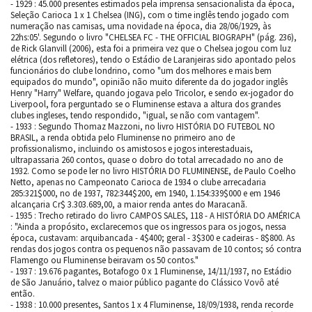
- 1929 : 45.000 presentes estimados pela imprensa sensacionalista da época,
Seleção Carioca 1 x 1 Chelsea (ING), com o time inglês tendo jogado com
numeração nas camisas, uma novidade na época, dia 28/06/1929, às
22hs:05'. Segundo o livro "CHELSEA FC - THE OFFICIAL BIOGRAPH" (pág. 236),
de Rick Glanvill (2006), esta foi a primeira vez que o Chelsea jogou com luz
elétrica (dos refletores), tendo o Estádio de Laranjeiras sido apontado pelos
funcionários do clube londrino, como "um dos melhores e mais bem
equipados do mundo", opinião não muito diferente da do jogador inglês
Henry "Harry" Welfare, quando jogava pelo Tricolor, e sendo ex-jogador do
Liverpool, fora perguntado se o Fluminense estava a altura dos grandes
clubes ingleses, tendo respondido, "igual, se não com vantagem".
- 1933 : Segundo Thomaz Mazzoni, no livro HISTÓRIA DO FUTEBOL NO
BRASIL, a renda obtida pelo Fluminense no primeiro ano de
profissionalismo, incluindo os amistosos e jogos interestaduais,
ultrapassaria 260 contos, quase o dobro do total arrecadado no ano de
1932. Como se pode ler no livro HISTÓRIA DO FLUMINENSE, de Paulo Coelho
Netto, apenas no Campeonato Carioca de 1934 o clube arrecadaria
285:321$000, no de 1937, 782:344$200, em 1940, 1.154:339$000 e em 1946
alcançaria Cr$ 3.303.689,00, a maior renda antes do Maracanã.
- 1935 : Trecho retirado do livro CAMPOS SALES, 118 - A HISTÓRIA DO AMÉRICA
: "Ainda a propósito, exclarecemos que os ingressos para os jogos, nessa
época, custavam: arquibancada - 4$400; geral - 3$300 e cadeiras - 8$800. As
rendas dos jogos contra os pequenos não passavam de 10 contos; só contra
Flamengo ou Fluminense beiravam os 50 contos."
- 1937 : 19.676 pagantes, Botafogo 0 x 1 Fluminense, 14/11/1937, no Estádio
de São Januário, talvez o maior público pagante do Clássico Vovô até
então.
- 1938 : 10.000 presentes, Santos 1 x 4 Fluminense, 18/09/1938, renda recorde