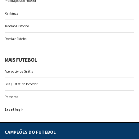
Premiações do Futebol
Rankings
Tabelão Histórico
Poesia e Futebol
MAIS FUTEBOL
Acervo Livros Grátis
Leis / Estatuto Torcedor
Parceiros
1xbet login
CAMPEÕES DO FUTEBOL