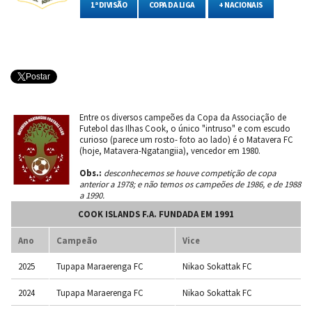
1ª DIVISÃO
COPA DA LIGA
+ NACIONAIS
Postar
Entre os diversos campeões da Copa da Associação de
Futebol das Ilhas Cook, o único "intruso" e com escudo
curioso (parece um rosto- foto ao lado) é o Matavera FC
(hoje, Matavera-Ngatangiia), vencedor em 1980.
Obs.:
desconhecemos se houve competição de copa
anterior a 1978; e não temos os campeões de 1986, e de 1988
a 1990.
COOK ISLANDS F.A. FUNDADA EM 1991
Ano
Campeão
Vice
2025
Tupapa Maraerenga FC
Nikao Sokattak FC
2024
Tupapa Maraerenga FC
Nikao Sokattak FC