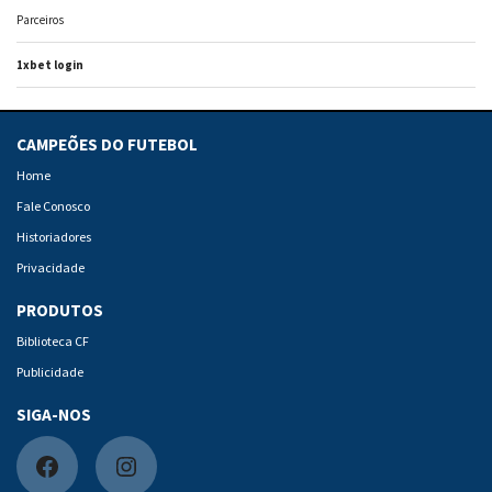
Parceiros
1xbet login
CAMPEÕES DO FUTEBOL
Home
Fale Conosco
Historiadores
Privacidade
PRODUTOS
Biblioteca CF
Publicidade
SIGA-NOS
F
I