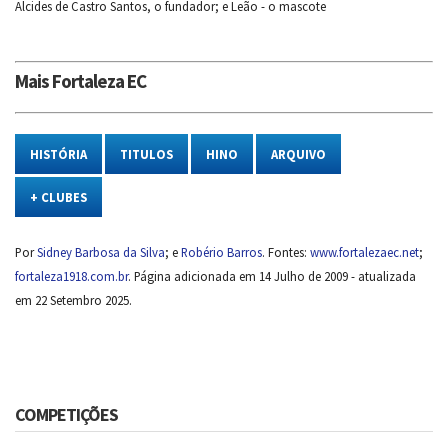
Alcides de Castro Santos, o fundador; e Leão - o mascote
Mais Fortaleza EC
HISTÓRIA
TITULOS
HINO
ARQUIVO
+ CLUBES
Por
Sidney Barbosa da Silva
; e
Robério Barros
. Fontes:
www.fortalezaec.net
;
fortaleza1918.com.br
. Página adicionada em 14 Julho de 2009 - atualizada
em 22 Setembro 2025.
COMPETIÇÕES