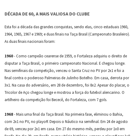
DÉCADA DE 60, A MAIS VALIOSA DO CLUBE
Esta foi a década das grandes conquistas, sendo elas, cinco estaduais 1960,
1964, 1965, 1967 e 1969; e duas finais na Taça Brasil (Campeonato Brasileiro).
As duas finais nacionais foram:
1960
- Como campeão cearense de 1959, o Fortaleza adquiriu o direito de
disputar a Taça Brasil, o primeiro campeonato Nacional. E chegou longe.
Nas semifinais da competição, venceu o Santa Cruz no PV por 2x1 e foi a
final contra o poderoso Palmeiras de Julinho Botelho. Em casa, derrota por
3x1. Na casa do adversário, em 28 de dezembro, foi 8x2. Apesar do placar, o
Tricolor de Aço chegou longe e mostrou a força do futebol alencarino. O
artilheiro da competição foi Bececê, do Fortaleza, com 7 gols.
1968
- Mais uma final da Taça Brasil. Na primeira fase, eliminou o Bahia,
com 2x1 no PV, no playoff. Depois o Náutico na semifinal. Em 24 de agosto
de 69, venceu por 2x1 em casa. Em 27 do mesmo mês, perdeu por 1x0 em
Recife. No dia 29, em Recife, numa vitória histórica, venceu o playoff por 1x0.