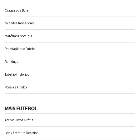
Craques da Bola
Grandes Treinadores
Matérias Especiais
Premiações do Futebol
Rankings
Tabelão Histórico
Poesia e Futebol
MAIS FUTEBOL
Acervo Livros Grátis
Leis / Estatuto Torcedor