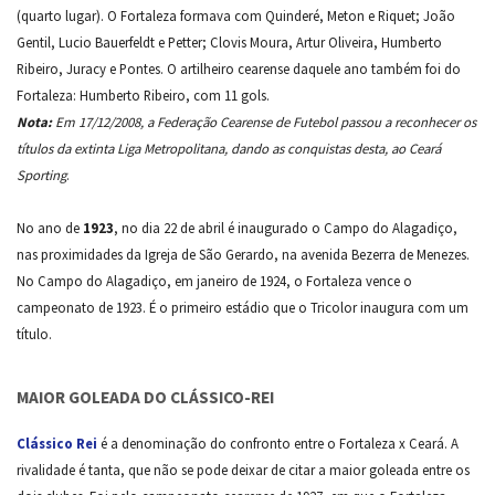
(quarto lugar). O Fortaleza formava com Quinderé, Meton e Riquet; João
Gentil, Lucio Bauerfeldt e Petter; Clovis Moura, Artur Oliveira, Humberto
Ribeiro, Juracy e Pontes. O artilheiro cearense daquele ano também foi do
Fortaleza: Humberto Ribeiro, com 11 gols.
Nota:
Em 17/12/2008, a Federação Cearense de Futebol passou a reconhecer os
títulos da extinta Liga Metropolitana, dando as conquistas desta, ao Ceará
Sporting
.
No ano de
1923
, no dia 22 de abril é inaugurado o Campo do Alagadiço,
nas proximidades da Igreja de São Gerardo, na avenida Bezerra de Menezes.
No Campo do Alagadiço, em janeiro de 1924, o Fortaleza vence o
campeonato de 1923. É o primeiro estádio que o Tricolor inaugura com um
título.
MAIOR GOLEADA DO CLÁSSICO-REI
Clássico Rei
é a denominação do confronto entre o Fortaleza x Ceará. A
rivalidade é tanta, que não se pode deixar de citar a maior goleada entre os