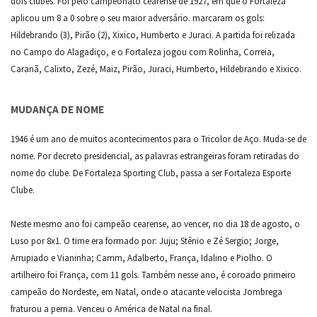
dois clubes. Foi pelo campeonato cearense de 1927, em que o Fortaleza
aplicou um 8 a 0 sobre o seu maior adversário. marcaram os gols:
Hildebrando (3), Pirão (2), Xixico, Humberto e Juraci. A partida foi relizada
no Campo do Alagadiço, e o Fortaleza jogou com Rolinha, Correia,
Caranã, Calixto, Zezé, Maiz, Pirão, Juraci, Humberto, Hildebrando e Xixico.
MUDANÇA DE NOME
1946 é um ano de muitos acontecimentos para o Tricolor de Aço. Muda-se de
nome. Por decreto presidencial, as palavras estrangeiras foram retiradas do
nome do clube. De Fortaleza Sporting Club, passa a ser Fortaleza Esporte
Clube.
Neste mesmo ano foi campeão cearense, ao vencer, no dia 18 de agosto, o
Luso por 8x1. O time era formado por: Juju; Stênio e Zé Sergio; Jorge,
Arrupiado e Vianinha; Carrim, Adalberto, França, Idalino e Piolho. O
artilheiro foi França, com 11 gols. Também nesse ano, é coroado primeiro
campeão do Nordeste, em Natal, onde o atacante velocista Jombrega
fraturou a perna. Venceu o América de Natal na final.