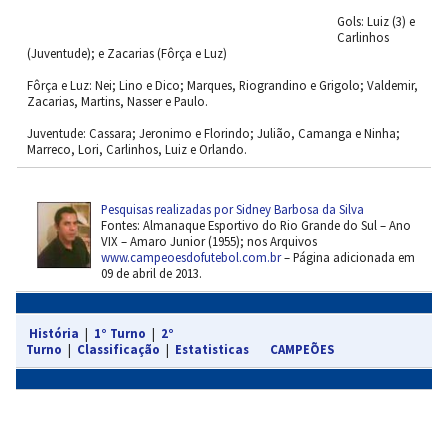
Gols: Luiz (3) e
Carlinhos
(Juventude); e Zacarias (Fôrça e Luz)
Fôrça e Luz: Nei; Lino e Dico; Marques, Riograndino e Grigolo; Valdemir,
Zacarias, Martins, Nasser e Paulo.
Juventude: Cassara; Jeronimo e Florindo; Julião, Camanga e Ninha;
Marreco, Lori, Carlinhos, Luiz e Orlando.
Pesquisas realizadas por Sidney Barbosa da Silva
Fontes: Almanaque Esportivo do Rio Grande do Sul – Ano
VIX – Amaro Junior (1955); nos Arquivos
www.campeoesdofutebol.com.br
– Página adicionada em
09 de abril de 2013.
História
|
1° Turno
|
2°
Turno
|
Classificação
|
Estatisticas
CAMPEÕES