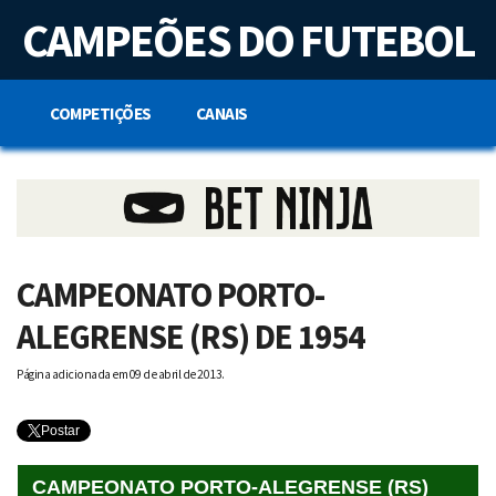
S
CAMPEÕES DO FUTEBOL
k
i
p
t
o
COMPETIÇÕES
CANAIS
c
o
n
t
e
n
t
CAMPEONATO PORTO-
ALEGRENSE (RS) DE 1954
Página adicionada em 09 de abril de 2013.
Postar
CAMPEONATO PORTO-ALEGRENSE (RS)