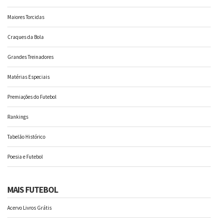
Maiores Torcidas
Craques da Bola
Grandes Treinadores
Matérias Especiais
Premiações do Futebol
Rankings
Tabelão Histórico
Poesia e Futebol
MAIS FUTEBOL
Acervo Livros Grátis