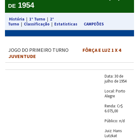
1954
DE
História
|
1° Turno
|
2°
Turno
|
Classificação
|
Estatisticas
CAMPEÕES
JOGO DO PRIMEIRO TURNO
FÔRÇA E LUZ 1 X 4
JUVENTUDE
Data: 30 de
julho de 1954
Local: Porto
Alegre
Renda: Cr$
6.075,00
Público: n/d
Juiz: Hans
Lutzkat