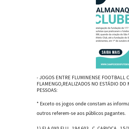
- JOGOS ENTRE FLUMINENSE FOOTBALL C
FLAMENGO,REALIZADOS NO ESTÁDIO DO M
PESSOAS:
* Exceto os jogos onde constam as informa
outros referem-se aos públicos pagantes.
1) FLA 0X0 FLU , 194.603 , C. CARIOCA , 1