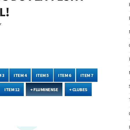
L!
r
 3
ITEM 4
ITEM 5
ITEM 6
ITEM 7
ITEM 12
+ FLUMINENSE
+ CLUBES