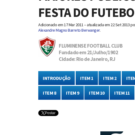
FESTA DO FUTEBO
Adicionado em
17 Mar 2011 – atualizada em 22 Set 2013
po
Alexandre Magno Barreto Berwanger
.
FLUMINENSE FOOTBALL CLUB
Fundado em 21/Julho/1902
Cidade: Rio de Janeiro, RJ
INTRODUÇÃO
ITEM 1
ITEM 2
ITEM
ITEM 8
ITEM 9
ITEM 10
ITEM 11
Postar