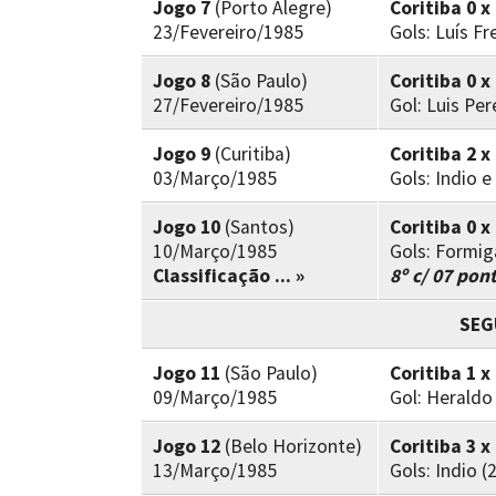
Jogo 7
(Porto Alegre)
Coritiba 0 x
23/Fevereiro/1985
Gols: Luís Fre
Jogo 8
(São Paulo)
Coritiba 0 x
27/Fevereiro/1985
Gol: Luis Per
Jogo 9
(Curitiba)
Coritiba 2 x
03/Março/1985
Gols: Indio 
Jogo 10
(Santos)
Coritiba 0 x
10/Março/1985
Gols: Formig
Classificação ... »
8º c/ 07 pon
SEG
Jogo 11
(São Paulo)
Coritiba 1 x
09/Março/1985
Gol: Heraldo
Jogo 12
(Belo Horizonte)
Coritiba 3 x
13/Março/1985
Gols: Indio (