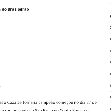
 do Brasileirão
5
al o Coxa se tornaria campeão começou no dia 27 de
 em campo contra o São Paulo no Couto Pereira e