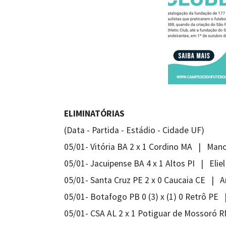
ELIMINATÓRIAS
(Data - Partida - Estádio - Cidade UF)
05/01- Vitória BA 2 x 1 Cordino MA | Mano
05/01- Jacuipense BA 4 x 1 Altos PI | Elie
05/01- Santa Cruz PE 2 x 0 Caucaia CE | A
05/01- Botafogo PB 0 (3) x (1) 0 Retrô P
05/01- CSA AL 2 x 1 Potiguar de Mossoró 