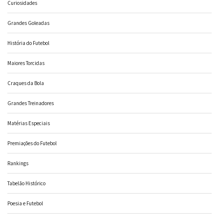
Curiosidades
Grandes Goleadas
História do Futebol
Maiores Torcidas
Craques da Bola
Grandes Treinadores
Matérias Especiais
Premiações do Futebol
Rankings
Tabelão Histórico
Poesia e Futebol