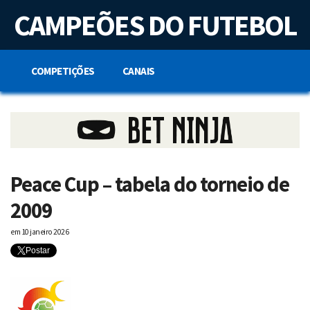
S
CAMPEÕES DO FUTEBOL
k
i
p
t
o
COMPETIÇÕES
CANAIS
c
o
n
t
e
n
t
Peace Cup – tabela do torneio de
2009
em
10 janeiro 2026
Postar