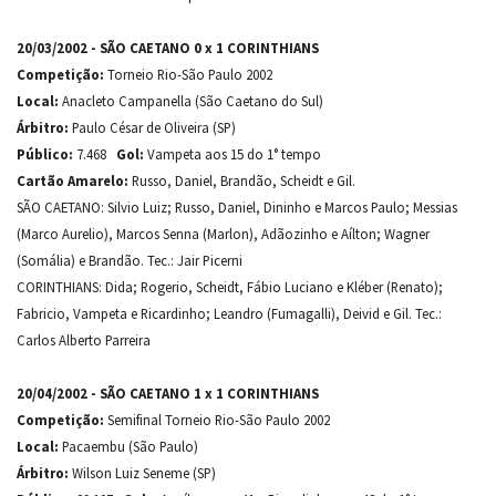
20/03/2002 - SÃO CAETANO 0 x 1 CORINTHIANS
Competição:
Torneio Rio-São Paulo 2002
Local:
Anacleto Campanella (São Caetano do Sul)
Árbitro:
Paulo César de Oliveira (SP)
Público:
7.468
Gol:
Vampeta aos 15 do 1° tempo
Cartão Amarelo:
Russo, Daniel, Brandão, Scheidt e Gil.
SÃO CAETANO: Silvio Luiz; Russo, Daniel, Dininho e Marcos Paulo; Messias
(Marco Aurelio), Marcos Senna (Marlon), Adãozinho e Aílton; Wagner
(Somália) e Brandão. Tec.: Jair Picerni
CORINTHIANS: Dida; Rogerio, Scheidt, Fábio Luciano e Kléber (Renato);
Fabricio, Vampeta e Ricardinho; Leandro (Fumagalli), Deivid e Gil. Tec.:
Carlos Alberto Parreira
20/04/2002 - SÃO CAETANO 1 x 1 CORINTHIANS
Competição:
Semifinal Torneio Rio-São Paulo 2002
Local:
Pacaembu (São Paulo)
Árbitro:
Wilson Luiz Seneme (SP)