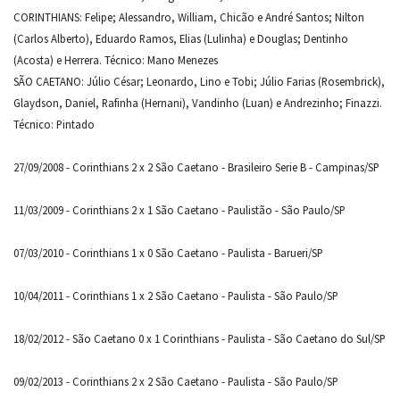
CORINTHIANS: Felipe; Alessandro, William, Chicão e André Santos; Nilton
(Carlos Alberto), Eduardo Ramos, Elias (Lulinha) e Douglas; Dentinho
(Acosta) e Herrera. Técnico: Mano Menezes
SÃO CAETANO: Júlio César; Leonardo, Lino e Tobi; Júlio Farias (Rosembrick),
Glaydson, Daniel, Rafinha (Hernani), Vandinho (Luan) e Andrezinho; Finazzi.
Técnico: Pintado
27/09/2008 - Corinthians 2 x 2 São Caetano - Brasileiro Serie B - Campinas/SP
11/03/2009 - Corinthians 2 x 1 São Caetano - Paulistão - São Paulo/SP
07/03/2010 - Corinthians 1 x 0 São Caetano - Paulista - Barueri/SP
10/04/2011 - Corinthians 1 x 2 São Caetano - Paulista - São Paulo/SP
18/02/2012 - São Caetano 0 x 1 Corinthians - Paulista - São Caetano do Sul/SP
09/02/2013 - Corinthians 2 x 2 São Caetano - Paulista - São Paulo/SP