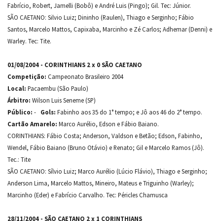
Fabrício, Robert, Jamelli (Bobô) e André Luis (Pingo); Gil. Tec: Júnior.
SÃO CAETANO: Silvio Luiz; Dininho (Raulen), Thiago e Serginho; Fábio
Santos, Marcelo Mattos, Capixaba, Marcinho e Zé Carlos; Adhemar (Denni) e
Warley. Tec: Tite.
01/08/2004 - CORINTHIANS 2 x 0 SÃO CAETANO
Competição:
Campeonato Brasileiro 2004
Local:
Pacaembu (São Paulo)
Árbitro:
Wilson Luis Seneme (SP)
Público:
-
Gols:
Fabinho aos 35 do 1° tempo; e Jô aos 46 do 2° tempo.
Cartão Amarelo:
Marco Aurélio, Edson e Fábio Baiano.
CORINTHIANS: Fábio Costa; Anderson, Valdson e Betão; Edson, Fabinho,
Wendel, Fábio Baiano (Bruno Otávio) e Renato; Gil e Marcelo Ramos (Jô).
Tec.: Tite
SÃO CAETANO: Sílvio Luiz; Marco Aurélio (Lúcio Flávio), Thiago e Serginho;
Anderson Lima, Marcelo Mattos, Mineiro, Mateus e Triguinho (Warley);
Marcinho (Eder) e Fabrício Carvalho. Tec: Péricles Chamusca
28/11/2004 - SÃO CAETANO 2 x 1 CORINTHIANS