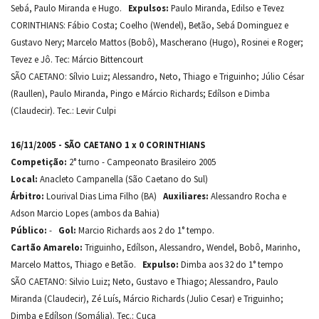
Sebá, Paulo Miranda e Hugo.
Expulsos:
Paulo Miranda, Edilso e Tevez
CORINTHIANS: Fábio Costa; Coelho (Wendel), Betão, Sebá Dominguez e
Gustavo Nery; Marcelo Mattos (Bobô), Mascherano (Hugo), Rosinei e Roger;
Tevez e Jô. Tec: Márcio Bittencourt
SÃO CAETANO: Sílvio Luiz; Alessandro, Neto, Thiago e Triguinho; Júlio César
(Raullen), Paulo Miranda, Pingo e Márcio Richards; Edílson e Dimba
(Claudecir). Tec.: Levir Culpi
16/11/2005 - SÃO CAETANO 1 x 0 CORINTHIANS
Competição:
2° turno - Campeonato Brasileiro 2005
Local:
Anacleto Campanella (São Caetano do Sul)
Árbitro:
Lourival Dias Lima Filho (BA)
Auxiliares:
Alessandro Rocha e
Adson Marcio Lopes (ambos da Bahia)
Público:
-
Gol:
Marcio Richards aos 2 do 1° tempo.
Cartão Amarelo:
Triguinho, Edílson, Alessandro, Wendel, Bobô, Marinho,
Marcelo Mattos, Thiago e Betão.
Expulso:
Dimba aos 32 do 1° tempo
SÃO CAETANO: Silvio Luiz; Neto, Gustavo e Thiago; Alessandro, Paulo
Miranda (Claudecir), Zé Luís, Márcio Richards (Julio Cesar) e Triguinho;
Dimba e Edílson (Somália). Tec.: Cuca