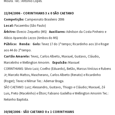
Moura. Tec.: Antônio Lopes.
22/04/2006 - CORINTHIANS 3 x 0 SÃO CAETANO
Competição:
Campeonato Brasileiro 2006
Local:
Pacaembu (São Paulo)
Árbitro:
Elvecio Zequetto (MS)
Auxiliares:
Adnilson da Costa Pinheiro e
Alécio Aparecido Lezzo (Ambos do MS)
Público:
Renda:
Gols:
Tevez 17 do 1° tempo; Ricardinho aos 10 e Roger
aos 44 do 2° tempo.
Cartão Amarelo:
Tevez, Carlos Alberto, Maxsuel, Gustavo, Cláudio,
Marcelinho e Wellington Amorim.
Expulsão:
Maxsuel
CORINTHIANS: Silvio Luiz; Coelho (Eduardo), Betão, Marcus Vinícius e Rubens
Jr; Marcelo Mattos, Mascherano, Carlos Alberto (Renato) e Ricardinho
(Roger); Tevez e Nilmar Tec.: Ademar Braga.
SÃO CAETANO: Luiz; Alessandro, Gustavo, Thiago e Cláudio; Maxsuel, Zé
Luis, Preto (Macelinho) e Élton; Fabiano Gadelha e Wellington Amorim Tec.:
Nelsinho Baptista.
30/08/2006 - SÃO CAETANO 0 x 1 CORINTHIANS