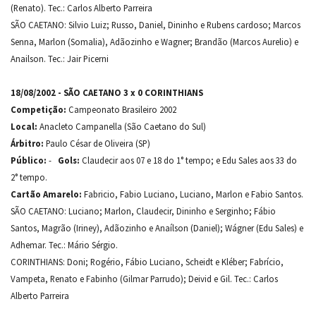
(Renato). Tec.: Carlos Alberto Parreira
SÃO CAETANO: Silvio Luiz; Russo, Daniel, Dininho e Rubens cardoso; Marcos
Senna, Marlon (Somalia), Adãozinho e Wagner; Brandão (Marcos Aurelio) e
Anailson. Tec.: Jair Picerni
18/08/2002 - SÃO CAETANO 3 x 0 CORINTHIANS
Competição:
Campeonato Brasileiro 2002
Local:
Anacleto Campanella (São Caetano do Sul)
Árbitro:
Paulo César de Oliveira (SP)
Público:
-
Gols:
Claudecir aos 07 e 18 do 1° tempo; e Edu Sales aos 33 do
2° tempo.
Cartão Amarelo:
Fabricio, Fabio Luciano, Luciano, Marlon e Fabio Santos.
SÃO CAETANO: Luciano; Marlon, Claudecir, Dininho e Serginho; Fábio
Santos, Magrão (Iriney), Adãozinho e Anaílson (Daniel); Wágner (Edu Sales) e
Adhemar. Tec.: Mário Sérgio.
CORINTHIANS: Doni; Rogério, Fábio Luciano, Scheidt e Kléber; Fabrício,
Vampeta, Renato e Fabinho (Gilmar Parrudo); Deivid e Gil. Tec.: Carlos
Alberto Parreira