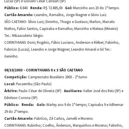
Lucas (SP) e Giovani César Cansian (SP)
Público:
8.840
Renda:
R$ 72.885,00
Gol:
Marcinho aos 23 do 1° tempo.
Cartão Amarelo:
Leandro, Ramalho, Jorge Wagner e Silvio Luiz.
SÃO CAETANO: Sílvio Luiz; Dininho, Thiago e Gustavo; Marlon, Marcelo
Mattos, Fabio Santos, Capixaba e Ramalho; Marcinho e Mateus (Mineiro)
Tec.: M&aacuterio Sérgio.
CORINTHIANS: Doni; Rogério, Fábio Luciano, Anderson e Kléber; Fabinho,
Fabricio (Lucas), Leandro e Jorge Wagner; Leandro Amaral e Gil Tec.:
Geninho.
08/10/2003 - CORINTHIANS 0 x 3 SÃO CAETANO
Competição:
Campeonato Brasileiro 2003 - 2° turno
Local:
Pacaembu (São Paulo)
Árbitro:
Paulo César de Oliveira (SP)
Auxiliares:
Valter José dos Reis (SP) e
Ednilson Corona (SP)
Público:
Renda:
Gols:
Warley aos 9 do 1° tempo; Capixaba 9 e Adhemar
29 do 2° tempo.
Cartão Amarelo:
Fabrício, Zé Carlos, Jamelli e Moreno.
CORINTHIANS: Rubinho; Coelho, Ânderson, Marquinhos e Moreno; Fabinho,