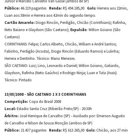
Júnior e Marcelo Carvalho Van Gasse (ambos de SP)
Público:
46.219 pagantes
Renda:
R$ 494.185,00
Gols:
Herrera aos 22min,
Luan aos 38min e Herrera aos 42min do segundo tempo.
Cartão Amarelo:
Diogo Rincón, Perdigão, Chicão (Corinthians); Rafinha,
Neto Baiano e Glaydson (São Caetano);
Expulsão
: Wilton Goiano (São
Caetano)
CORINTHIANS: Felipe; Carlos Alberto, Chicão, William e André Santos;
Fabinho, Perdigão (Acosta), Diogo Rincón (Eduardo Ramos) e Lulinha;
Herrera e Dentinho. Técnico: Mano Menezes.
SÃO CAETANO: Luiz; Lino, Leonardo e Daniel; Wilton Goiano, Galiardo,
Glaydson, Rafinha (Neto Gaúcho) e Rodrigo Ninja; Luan e Tuta (Assis).
Técnico: Pintado
13/05/2008 - SÃO CAETANO 1 X 3 CORINTHIANS
Competição:
Copa do Brasil 2008
Local:
Estadio Santa Cruz (Ribeirão Preto/SP) - 20:30h
Árbitro:
José Henrique de Carvalho (SP) - Auxiliado por: Emerson Augusto
de Carvalho e Nilson de Souza Monção (ambos de SP)
Público:
21.437 pagantes
Renda:
R$ 613.265,00
Gols:
Chicão, aos 27 min