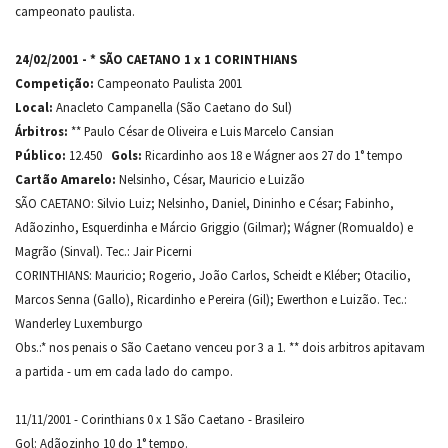
campeonato paulista.
24/02/2001 - * SÃO CAETANO 1 x 1 CORINTHIANS
Competição:
Campeonato Paulista 2001
Local:
Anacleto Campanella (São Caetano do Sul)
Árbitros:
** Paulo César de Oliveira e Luis Marcelo Cansian
Público:
12.450
Gols:
Ricardinho aos 18 e Wágner aos 27 do 1° tempo
Cartão Amarelo:
Nelsinho, César, Mauricio e Luizão
SÃO CAETANO: Silvio Luiz; Nelsinho, Daniel, Dininho e César; Fabinho,
Adãozinho, Esquerdinha e Márcio Griggio (Gilmar); Wágner (Romualdo) e
Magrão (Sinval). Tec.: Jair Picerni
CORINTHIANS: Mauricio; Rogerio, João Carlos, Scheidt e Kléber; Otacilio,
Marcos Senna (Gallo), Ricardinho e Pereira (Gil); Ewerthon e Luizão. Tec.:
Wanderley Luxemburgo
Obs.:* nos penais o São Caetano venceu por 3 a 1. ** dois arbitros apitavam
a partida - um em cada lado do campo.
11/11/2001 - Corinthians 0 x 1 São Caetano - Brasileiro
Gol: Adãozinho 10 do 1° tempo.