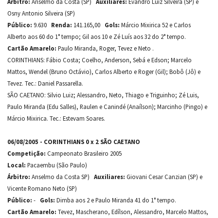
Árbitro:
Anselmo da Costa (SP)
Auxiliares:
Evandro Luiz Silveira (SP) e
Osny Antonio Silveira (SP)
Público:
9.630
Renda:
141.165,00
Gols:
Márcio Mixirica 52 e Carlos
Alberto aos 60 do 1° tempo; Gil aos 10 e Zé Luís aos 32 do 2° tempo.
Cartão Amarelo:
Paulo Miranda, Roger, Tevez e Neto .
CORINTHIANS: Fábio Costa; Coelho, Anderson, Sebá e Edson; Marcelo
Mattos, Wendel (Bruno Octávio), Carlos Alberto e Roger (Gil); Bobô (Jô) e
Tevez. Tec.: Daniel Passarella.
SÃO CAETANO: Silvio Luiz; Alessandro, Neto, Thiago e Triguinho; Zé Luis,
Paulo Miranda (Edu Salles), Raulen e Canindé (Anaílson); Marcinho (Pingo) e
Márcio Mixirica. Tec.: Estevam Soares.
06/08/2005 - CORINTHIANS 0 x 2 SÃO CAETANO
Competição:
Campeonato Brasileiro 2005
Local:
Pacaembu (São Paulo)
Árbitro:
Anselmo da Costa SP)
Auxiliares:
Giovani Cesar Canzian (SP) e
Vicente Romano Neto (SP)
Público:
-
Gols:
Dimba aos 2 e Paulo Miranda 41 do 1° tempo.
Cartão Amarelo:
Tevez, Mascherano, Edílson, Alessandro, Marcelo Mattos,