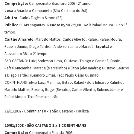
Competição:
Campeonato Brasileiro 2006 - 2° turno
Local:
Anacleto Campanella (São Caetano do Sul)
Árbitro:
Carlos Eugênio Simon (RS)
Público:
3.349 pagantes
Renda:
R$ 58.265,00
Gol:
Rafael Moura 11 do 1°
tempo.
Cartão Amarelo:
Marcelo Mattos, Carlos Alberto, Rafael, Rafael Moura,
Rubens Júnior, Diego Tardelli, Anderson Lima e Marabá.
Expulsão
Alessandro 38 do 2° tempo.
SÃO CAETANO: Luiz; Anderson Lima, Gustavo, Thiago e Canindé, Daniel,
Rafael Muçamba, Marabá (Marcelinho) e Élton (Alessandro); Gustavo Gaúcho
e Diego Tardelli (Leandro Lima). Tec.: Paulo César Gusmão.
CORINTHIANS: Sílvio Luiz, Marinho, Betão, Rafael Fefo e Eduardo Ratinho;
Marcelo Mattos, Rosinei, Roger (Renato), Carlos Alberto, Rubens Júnior e
Rafael Moura. Tec.: Emerson Leão
31/01/2007 - Corinthians 0 x 1 São Caetano - Paulista
20/01/2008 - SÃO CAETANO 3 x 1 CORINTHIANS
Competição:
Campeonato Paulista 2008