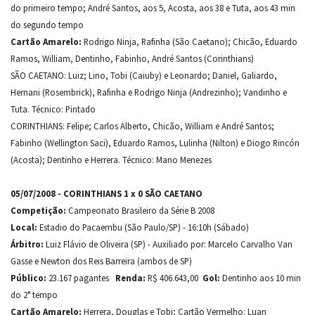
do primeiro tempo; André Santos, aos 5, Acosta, aos 38 e Tuta, aos 43 min
do segundo tempo
Cartão Amarelo:
Rodrigo Ninja, Rafinha (São Caetano); Chicão, Eduardo
Ramos, William, Dentinho, Fabinho, André Santos (Corinthians)
SÃO CAETANO: Luiz; Lino, Tobi (Caiuby) e Leonardo; Daniel, Galiardo,
Hernani (Rosembrick), Rafinha e Rodrigo Ninja (Andrezinho); Vandinho e
Tuta. Técnico: Pintado
CORINTHIANS: Felipe; Carlos Alberto, Chicão, William e André Santos;
Fabinho (Wellington Saci), Eduardo Ramos, Lulinha (Nilton) e Diogo Rincón
(Acosta); Dentinho e Herrera. Técnico: Mano Menezes
05/07/2008 - CORINTHIANS 1 x 0 SÃO CAETANO
Competição:
Campeonato Brasileiro da Série B 2008
Local:
Estadio do Pacaembu (São Paulo/SP) - 16:10h (Sábado)
Árbitro:
Luiz Flávio de Oliveira (SP) - Auxiliado por: Marcelo Carvalho Van
Gasse e Newton dos Reis Barreira (ambos de SP)
Público:
23.167 pagantes
Renda:
R$ 406.643,00
Gol:
Dentinho aos 10 min
do 2° tempo
Cartão Amarelo:
Herrera, Douglas e Tobi; Cartão Vermelho: Luan