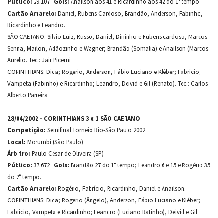
Público:
29.107
Gols:
Anaílson aos 41 e Ricardinho aos 42 do 1° tempo
Cartão Amarelo:
Daniel, Rubens Cardoso, Brandão, Anderson, Fabinho,
Ricardinho e Leandro.
SÃO CAETANO: Silvio Luiz; Russo, Daniel, Dininho e Rubens cardoso; Marcos
Senna, Marlon, Adãozinho e Wagner; Brandão (Somalia) e Anailson (Marcos
Aurélio. Tec.: Jair Picerni
CORINTHIANS: Dida; Rogerio, Anderson, Fábio Luciano e Kléber; Fabricio,
Vampeta (Fabinho) e Ricardinho; Leandro, Deivid e Gil (Renato). Tec.: Carlos
Alberto Parreira
28/04/2002 - CORINTHIANS 3 x 1 SÃO CAETANO
Competição:
Semifinal Torneio Rio-São Paulo 2002
Local:
Morumbi (São Paulo)
Árbitro:
Paulo César de Oliveira (SP)
Público:
37.672
Gols:
Brandão 27 do 1° tempo; Leandro 6 e 15 e Rogério 35
do 2° tempo.
Cartão Amarelo:
Rogério, Fabrício, Ricardinho, Daniel e Anailson.
CORINTHIANS: Dida; Rogerio (Ângelo), Anderson, Fábio Luciano e Kléber;
Fabricio, Vampeta e Ricardinho; Leandro (Luciano Ratinho), Deivid e Gil