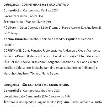
09/02/2003 - CORINTHIANS 0 x 3 SÃO CAETANO
Competição:
Campeonato Paulista 2003
Local:
Pacaembu (São Paulo)
Árbitro:
Paulo César de Oliveira (SP)
Público:
-
Gols:
Capixaba 32 do 1° tempo; Marco Aurelio 31 e Anailson 46
do 2° tempo.
Cartão Amarelo:
Dininho, Fabinho e Leandro.
Expulsão:
Liedson e
Fabinho
CORINTHIANS: Doni; Rogerio, Fabio Luciano, Ânderson e Kleber; Vampeta,
Fabinho e Renato (Fabricio); Liedson, Leandro (Lucas) e Gil Tec.: Geninho.
SÃO CAETANO: Silvio Luis; Marlon, Serginho, Dinhinho e Zé Carlos; Marco
Aurélio, Fábio Santos (Rafael), Ramalho e Capixaba; Robert (Adhemar) e
Marcinho (Anaílson) Técnico: Mario Sergio.
08/06/2003 - SÃO CAETANO 1 x 0 CORINTHIANS
Competição:
Campeonato Brasileiro 2003
Local:
Anacleto Campanella (São Caetano do Sul)
Árbitro:
Sávio Espindola Fagundes Filho (SP)
Auxiliares:
Adriano Augusto