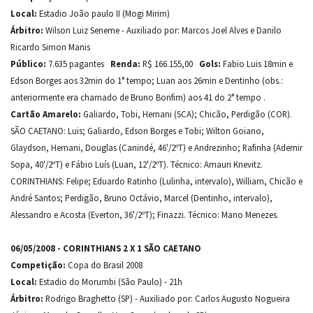
Local:
Estadio João paulo II (Mogi Mirim)
Árbitro:
Wilson Luiz Seneme - Auxiliado por: Marcos Joel Alves e Danilo
Ricardo Simon Manis
Público:
7.635 pagantes
Renda:
R$ 166.155,00
Gols:
Fabio Luis 18min e
Edson Borges aos 32min do 1° tempo; Luan aos 26min e Dentinho (obs.:
anteriormente era chamado de Bruno Bonfim) aos 41 do 2° tempo .
Cartão Amarelo:
Galiardo, Tobi, Hernani (SCA); Chicão, Perdigão (COR).
SÃO CAETANO: Luis; Galiardo, Edson Borges e Tobi; Wilton Goiano,
Glaydson, Hernani, Douglas (Canindé, 46'/2ºT) e Andrezinho; Rafinha (Ademir
Sopa, 40'/2ºT) e Fábio Luís (Luan, 12'/2ºT). Técnico: Amauri Knevitz.
CORINTHIANS: Felipe; Eduardo Ratinho (Lulinha, intervalo), William, Chicão e
André Santos; Perdigão, Bruno Octávio, Marcel (Dentinho, intervalo),
Alessandro e Acosta (Everton, 36'/2ºT); Finazzi. Técnico: Mano Menezes.
06/05/2008 - CORINTHIANS 2 X 1 SÃO CAETANO
Competição:
Copa do Brasil 2008
Local:
Estadio do Morumbi (São Paulo) - 21h
Árbitro:
Rodrigo Braghetto (SP) - Auxiliado por: Carlos Augusto Nogueira