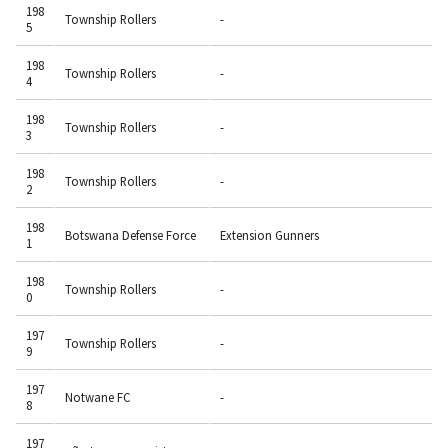
198
Township Rollers
-
5
198
Township Rollers
-
4
198
Township Rollers
-
3
198
Township Rollers
-
2
198
Botswana Defense Force
Extension Gunners
1
198
Township Rollers
-
0
197
Township Rollers
-
9
197
Notwane FC
-
8
197