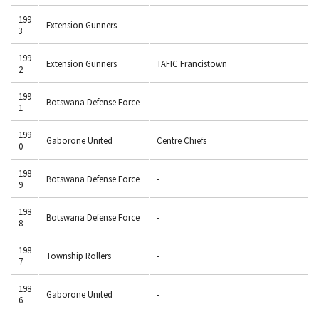
199
Extension Gunners
-
3
199
Extension Gunners
TAFIC Francistown
2
199
Botswana Defense Force
-
1
199
Gaborone United
Centre Chiefs
0
198
Botswana Defense Force
-
9
198
Botswana Defense Force
-
8
198
Township Rollers
-
7
198
Gaborone United
-
6