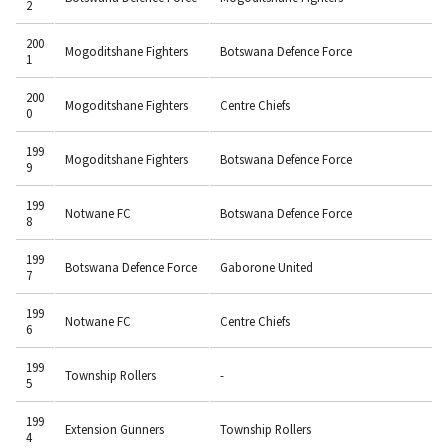
2
200
Mogoditshane Fighters
Botswana Defence Force
1
200
Mogoditshane Fighters
Centre Chiefs
0
199
Mogoditshane Fighters
Botswana Defence Force
9
199
Notwane FC
Botswana Defence Force
8
199
Botswana Defence Force
Gaborone United
7
199
Notwane FC
Centre Chiefs
6
199
Township Rollers
-
5
199
Extension Gunners
Township Rollers
4