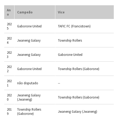
An
Campeão
Vice
o
202
Gaborone United
TAFIC FC (Francistown)
5
202
Jwaneng Galaxy
Township Rollers
4
202
Jwaneng Galaxy
Gaborone United
3
202
Gaborone United
Township Rollers (Gaborone)
2
202
não disputado
--
1
202
Jwaneng Galaxy
Township Rollers (Gaborone)
0
(Jwaneng)
201
Township Rollers
Jwaneng Galaxy (Jwaneng)
9
(Gaborone)