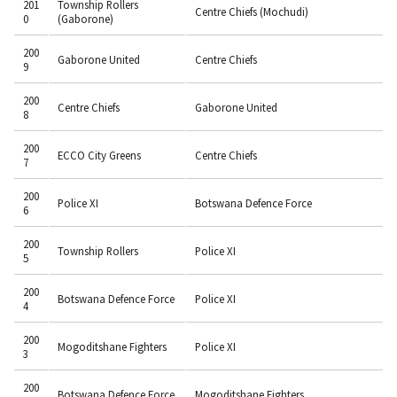
201
Township Rollers
Centre Chiefs (Mochudi)
0
(Gaborone)
200
Gaborone United
Centre Chiefs
9
200
Centre Chiefs
Gaborone United
8
200
ECCO City Greens
Centre Chiefs
7
200
Police XI
Botswana Defence Force
6
200
Township Rollers
Police XI
5
200
Botswana Defence Force
Police XI
4
200
Mogoditshane Fighters
Police XI
3
200
Botswana Defence Force
Mogoditshane Fighters