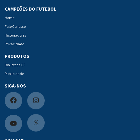
CAMPEÕES DO FUTEBOL
Home
Fale Conosco
Historiadores
Privacidade
PRODUTOS
Biblioteca CF
Publicidade
SIGA-NOS
F
I
a
n
c
s
X
Y
e
t
o