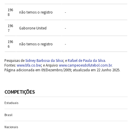
196
não temos o registro
-
8
196
Gaborone United
-
7
196
não temos o registro
-
6
Pesquisas de
Sidney Barbosa da Silva
; e
Rafael de Paula da Silva
.
Fontes:
www.bfa.co.bw
; e Arquivo
www.campeoesdofutebol.com.br
.
Página adicionada em 09/Dezembro/2009; atualizada em 22 Junho 2025.
COMPETIÇÕES
Estaduais
Brasil
Nacionais