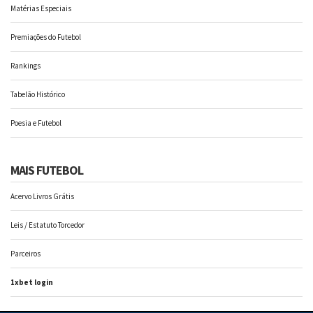
Matérias Especiais
Premiações do Futebol
Rankings
Tabelão Histórico
Poesia e Futebol
MAIS FUTEBOL
Acervo Livros Grátis
Leis / Estatuto Torcedor
Parceiros
1xbet login