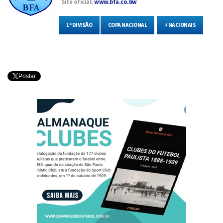
Site oficial:
www.bfa.co.bw
1ª DIVISÃO
COPA NACIONAL
+ NACIONAIS
Postar