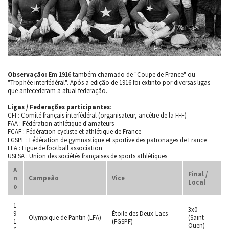
Observação:
Em 1916 também chamado de "Coupe de France" ou
"Trophée interfédéral". Após a edição de 1916 foi extinto por diversas ligas
que antecederam a atual federação.
Ligas / Federações participantes
:
CFI : Comité français interfédéral (organisateur, ancêtre de la FFF)
FAA : Fédération athlétique d'amateurs
FCAF : Fédération cycliste et athlétique de France
FGSPF : Fédération de gymnastique et sportive des patronages de France
LFA : Ligue de football association
USFSA : Union des sociétés françaises de sports athlétiques
A
Final /
n
Campeão
Vice
Local
o
1
3x0
9
Étoile des Deux-Lacs
Olympique de Pantin (LFA)
(Saint-
1
(FGSPF)
Ouen)