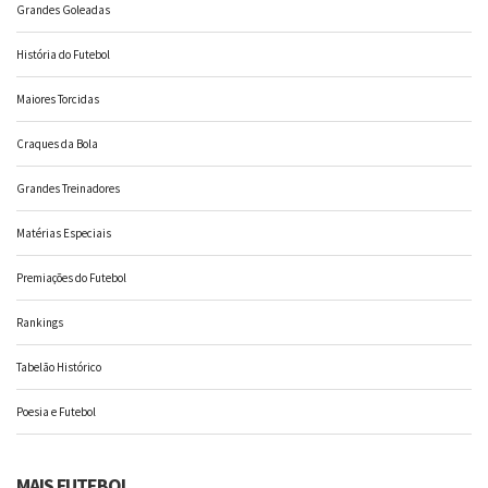
Grandes Goleadas
História do Futebol
Maiores Torcidas
Craques da Bola
Grandes Treinadores
Matérias Especiais
Premiações do Futebol
Rankings
Tabelão Histórico
Poesia e Futebol
MAIS FUTEBOL