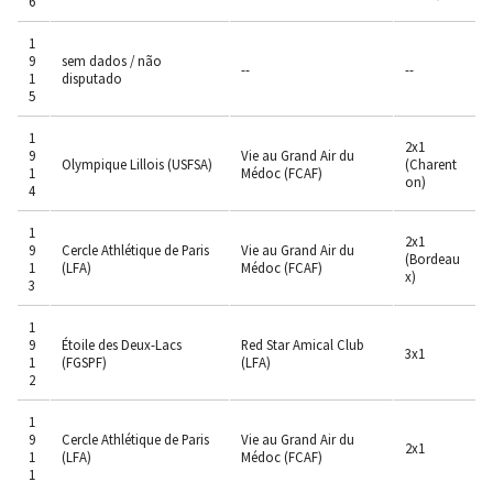
6
1
9
sem dados / não
--
--
1
disputado
5
1
2x1
9
Vie au Grand Air du
Olympique Lillois (USFSA)
(Charent
1
Médoc (FCAF)
on)
4
1
2x1
9
Cercle Athlétique de Paris
Vie au Grand Air du
(Bordeau
1
(LFA)
Médoc (FCAF)
x)
3
1
9
Étoile des Deux-Lacs
Red Star Amical Club
3x1
1
(FGSPF)
(LFA)
2
1
9
Cercle Athlétique de Paris
Vie au Grand Air du
2x1
1
(LFA)
Médoc (FCAF)
1