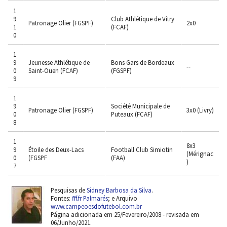
1
9
Club Athlétique de Vitry
Patronage Olier (FGSPF)
2x0
1
(FCAF)
0
1
9
Jeunesse Athlétique de
Bons Gars de Bordeaux
--
0
Saint-Ouen (FCAF)
(FGSPF)
9
1
9
Société Municipale de
Patronage Olier (FGSPF)
3x0 (Livry)
0
Puteaux (FCAF)
8
1
8x3
9
Étoile des Deux-Lacs
Football Club Simiotin
(Mérignac
0
(FGSPF
(FAA)
)
7
Pesquisas de
Sidney Barbosa da Silva
.
Fontes:
fff.fr Palmarés
; e Arquivo
www.campeoesdofutebol.com.br
Página adicionada em 25/Fevereiro/2008 - revisada em
06/Junho/2021.