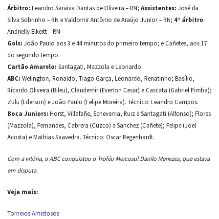
Árbitro:
Leandro Saraiva Dantas de Oliveira – RN;
Assistentes:
José da
Silva Sobrinho – RN e Valdomir Antônio de Araújo Junior – RN;
4° árbitro
:
Andrielly Elkeitt – RN
Gols:
João Paulo aos 3 e 44 minutos do primeiro tempo; e Cañetes, aos 17
do segundo tempo.
Cartão Amarelo:
Santagati, Mazzola e Leonardo.
ABC:
Welington, Ronaldo, Tiago Garça, Leonardo, Renatinho; Basílio,
Ricardo Oliveira (Bileu), Claudemir (Everton Cesar) e Cascata (Gabriel Pimba);
Zulu (Ederson) e João Paulo (Felipe Moreira). Técnico: Leandro Campos.
Boca Juniors:
Horst, Villafañe, Echeverria, Ruiz e Santagati (Alfonso); Flores
(Mazzola), Fernandes, Cabrera (Cuzco) e Sanchez (Cañete); Felipe (Joel
Acosta) e Mathias Saavedra. Técnico: Oscar Regenhardt.
Com a vitória, o ABC conquistou o Troféu Mercosul Danilo Menezes, que estava
em disputa.
Veja mais:
Torneios Amistosos