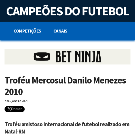
S
CAMPEÕES DO FUTEBOL
k
i
p
t
o
COMPETIÇÕES
CANAIS
c
o
n
t
e
n
t
Troféu Mercosul Danilo Menezes
2010
em
5 janeiro 2026
Postar
Troféu amistoso internacional de futebol realizado em
Natal-RN