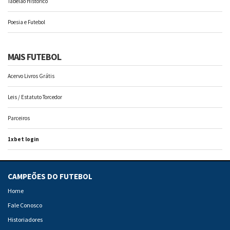
Tabelão Histórico
Poesia e Futebol
MAIS FUTEBOL
Acervo Livros Grátis
Leis / Estatuto Torcedor
Parceiros
1xbet login
CAMPEÕES DO FUTEBOL
Home
Fale Conosco
Historiadores