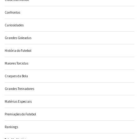
Confrontos
Curiosidades
Grandes Goleadas
História do Futebol
Maiores Torcidas
Craques da Bola
Grandes Treinadores
Matérias Especiais
Premiações do Futebol
Rankings