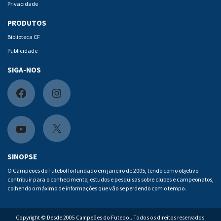
Privacidade
PRODUTOS
Biblioteca CF
Publicidade
SIGA-NOS
F
I
a
n
c
s
X
Y
e
t
o
SINOPSE
b
a
u
O Campeões do Futebol foi fundado em janeiro de 2005, tendo como objetivo
contribuir para o conhecimento, estudos e pesquisas sobre clubes e campeonatos,
o
g
t
colhendo o máximo de informações que vão se perdendo com o tempo.
o
r
u
k
a
b
Copyright © Desde 2005 Campeões do Futebol. Todos os direitos reservados.