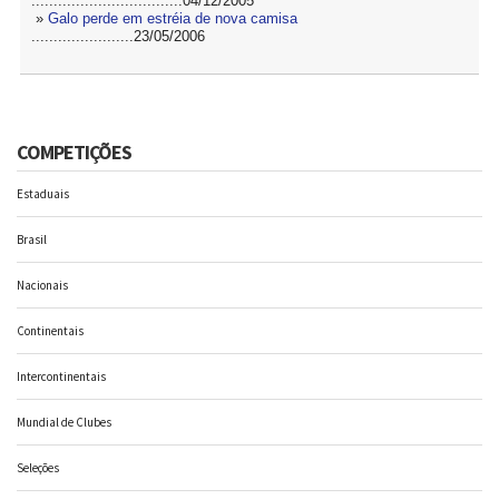
..................................04/12/2005
»
Galo perde em estréia de nova camisa
.......................23/05/2006
COMPETIÇÕES
Estaduais
Brasil
Nacionais
Continentais
Intercontinentais
Mundial de Clubes
Seleções