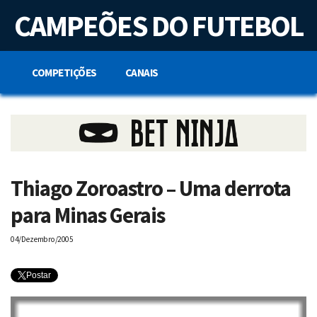
S
CAMPEÕES DO FUTEBOL
k
i
p
t
o
COMPETIÇÕES
CANAIS
c
o
n
t
e
n
t
Thiago Zoroastro – Uma derrota
para Minas Gerais
04/Dezembro/2005
Postar