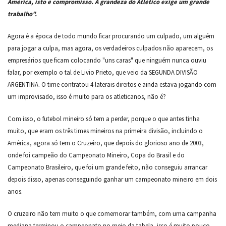
América, isto é compromisso. A grandeza do Atlético exige um grande
trabalho".
Agora é a época de todo mundo ficar procurando um culpado, um alguém
para jogar a culpa, mas agora, os verdadeiros culpados não aparecem, os
empresários que ficam colocando "uns caras" que ninguém nunca ouviu
falar, por exemplo o tal de Livio Prieto, que veio da SEGUNDA DIVISÃO
ARGENTINA. O time contratou 4 laterais direitos e ainda estava jogando com
um improvisado, isso é muito para os atleticanos, não é?
Com isso, o futebol mineiro só tem a perder, porque o que antes tinha
muito, que eram os três times mineiros na primeira divisão, incluindo o
América, agora só tem o Cruzeiro, que depois do glorioso ano de 2003,
onde foi campeão do Campeonato Mineiro, Copa do Brasil e do
Campeonato Brasileiro, que foi um grande feito, não conseguiu arrancar
depois disso, apenas conseguindo ganhar um campeonato mineiro em dois
anos.
O cruzeiro não tem muito o que comemorar também, com uma campanha
mediana terminou o campeonato no meio da tabela, isso é muito pouco