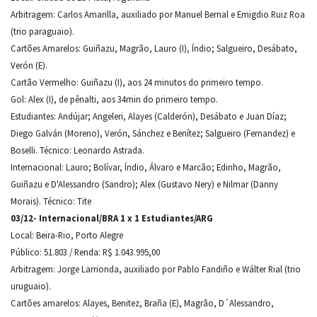
Arbitragem: Carlos Amarilla, auxiliado por Manuel Bernal e Emigdio Ruiz Roa
(trio paraguaio).
Cartões Amarelos: Guiñazu, Magrão, Lauro (I), Índio; Salgueiro, Desábato,
Verón (E).
Cartão Vermelho: Guiñazu (I), aos 24 minutos do primeiro tempo.
Gol: Alex (I), de pênalti, aos 34min do primeiro tempo.
Estudiantes: Andújar; Angeleri, Alayes (Calderón), Desábato e Juan Díaz;
Diego Galván (Moreno), Verón, Sánchez e Benítez; Salgueiro (Fernandez) e
Boselli. Técnico: Leonardo Astrada.
Internacional: Lauro; Bolívar, Índio, Álvaro e Marcão; Edinho, Magrão,
Guiñazu e D'Alessandro (Sandro); Alex (Gustavo Nery) e Nilmar (Danny
Morais). Técnico: Tite
03/12- Internacional/BRA 1 x 1 Estudiantes/ARG
Local: Beira-Rio, Porto Alegre
Público: 51.803 / Renda: R$ 1.043.995,00
Arbitragem: Jorge Larrionda, auxiliado por Pablo Fandiño e Wálter Rial (trio
uruguaio).
Cartões amarelos: Alayes, Benitez, Braña (E), Magrão, D´Alessandro,