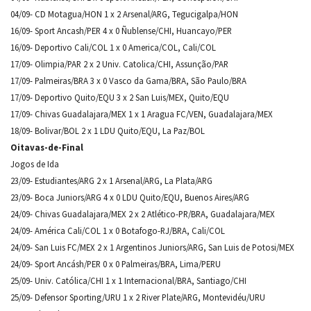
04/09- CD Motagua/HON 1 x 2 Arsenal/ARG, Tegucigalpa/HON
16/09- Sport Ancash/PER 4 x 0 Ñublense/CHI, Huancayo/PER
16/09- Deportivo Cali/COL 1 x 0 America/COL, Cali/COL
17/09- Olimpia/PAR 2 x 2 Univ. Catolica/CHI, Assunção/PAR
17/09- Palmeiras/BRA 3 x 0 Vasco da Gama/BRA, São Paulo/BRA
17/09- Deportivo Quito/EQU 3 x 2 San Luis/MEX, Quito/EQU
17/09- Chivas Guadalajara/MEX 1 x 1 Aragua FC/VEN, Guadalajara/MEX
18/09- Bolivar/BOL 2 x 1 LDU Quito/EQU, La Paz/BOL
Oitavas-de-Final
Jogos de Ida
23/09- Estudiantes/ARG 2 x 1 Arsenal/ARG, La Plata/ARG
23/09- Boca Juniors/ARG 4 x 0 LDU Quito/EQU, Buenos Aires/ARG
24/09- Chivas Guadalajara/MEX 2 x 2 Atlético-PR/BRA, Guadalajara/MEX
24/09- América Cali/COL 1 x 0 Botafogo-RJ/BRA, Cali/COL
24/09- San Luis FC/MEX 2 x 1 Argentinos Juniors/ARG, San Luis de Potosi/MEX
24/09- Sport Ancásh/PER 0 x 0 Palmeiras/BRA, Lima/PERU
25/09- Univ. Católica/CHI 1 x 1 Internacional/BRA, Santiago/CHI
25/09- Defensor Sporting/URU 1 x 2 River Plate/ARG, Montevidéu/URU