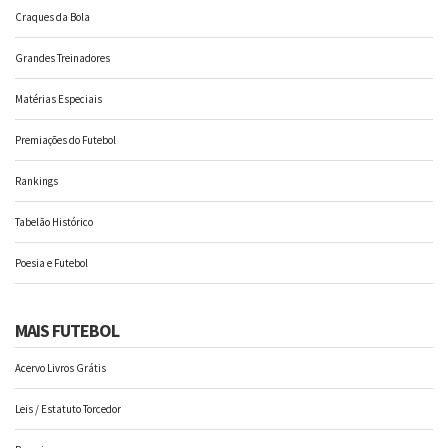
Craques da Bola
Grandes Treinadores
Matérias Especiais
Premiações do Futebol
Rankings
Tabelão Histórico
Poesia e Futebol
MAIS FUTEBOL
Acervo Livros Grátis
Leis / Estatuto Torcedor