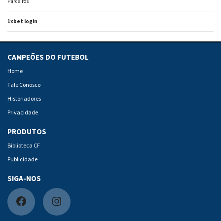
Parceiros
1xbet login
CAMPEÕES DO FUTEBOL
Home
Fale Conosco
Historiadores
Privacidade
PRODUTOS
Biblioteca CF
Publicidade
SIGA-NOS
F
I