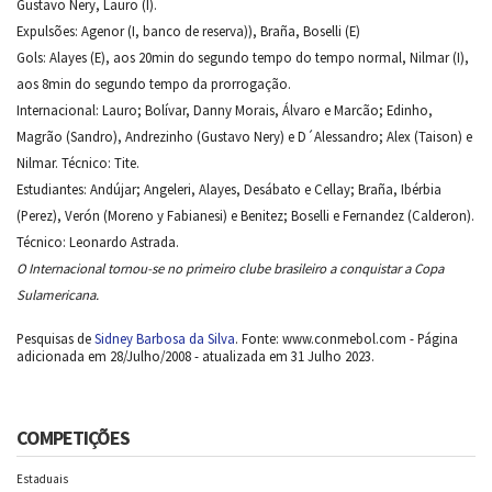
Gustavo Nery, Lauro (I).
Expulsões: Agenor (I, banco de reserva)), Braña, Boselli (E)
Gols: Alayes (E), aos 20min do segundo tempo do tempo normal, Nilmar (I),
aos 8min do segundo tempo da prorrogação.
Internacional: Lauro; Bolívar, Danny Morais, Álvaro e Marcão; Edinho,
Magrão (Sandro), Andrezinho (Gustavo Nery) e D´Alessandro; Alex (Taison) e
Nilmar. Técnico: Tite.
Estudiantes: Andújar; Angeleri, Alayes, Desábato e Cellay; Braña, Ibérbia
(Perez), Verón (Moreno y Fabianesi) e Benitez; Boselli e Fernandez (Calderon).
Técnico: Leonardo Astrada.
O Internacional tornou-se no primeiro clube brasileiro a conquistar a Copa
Sulamericana.
Pesquisas de
Sidney Barbosa da Silva
. Fonte: www.conmebol.com - Página
adicionada em 28/Julho/2008 - atualizada em 31 Julho 2023.
COMPETIÇÕES
Estaduais