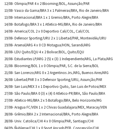
12/08- Olimpia/PAR 4 x 2 Blooming/BOL, Assunção/PAR
13/08- Vasco da Gama/BRA 3 x 1 Palmeiras/BRA, Rio de Janeiro/BRA
13/08- Internacional/BRA 1 x 1 Gremio/BRA, Porto Alegre/BRA
14/08- Botafogo/BRA 3 x 1 Atletico-MG/BRA, Rio de Janeiro/BRA
14/08- America/COL 2 x 0 Deportivo Cali/COL, Cali/COL
19/08- Defensor Sporting/URU 2 x 1 Libertad/PAR, Montevidéu/URU
19/08- Arsenal/ARG 4 x 0 CD Motagua/HON, Sarandi/ARG
20/08- LDU Quito/EQU 4 x 2 Bolivar/BOL, Quito/EQU
20/08- Estudiantes LP/ARG 2 (5) x (3) 1 Independiente/ARG, La Plata/ARG
21/08- Blooming/BOL 1 x 0 Olimpia/PAR, S.C. de la Sierra/BOL
21/08- San Lorenzo/ARG 0 x 2 Argentinos Jrs./ARG, Buenos Aires/ARG
26/08- Libertad/PAR 3 x 3 Defensor Sporting/URU, Assunção/PAR
26/08- San Luis/MEX 3 x 1 Deportivo Quito, San Luis de Potosi/MEX
27/08- São Paulo/BRA 0 (3) x (4) 0 Atletico-PR/BRA, São Paulo/BRA
27/08- Atletico-MG/BRA 2 x 5 Botafogo/BRA, Belo Horizonte/MG
27/08- Aragua FC/VEN 1 x 2 Chivas Guadalajara/MEX, Maracay/VEN
28/08- Grêmio/BRA 2 x 2 Internacional/BRA, Porto Alegre/BRA
28/08- Univ. Catolica/CHI 4 x 0 Olimpia/PAR, Santiago/CHI
04/09- Ñublense/CHI 1 x 0 Sport Ancash/PER, Concepción/CHI