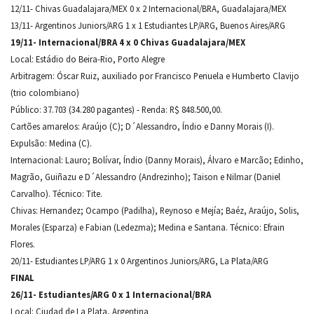
12/11- Chivas Guadalajara/MEX 0 x 2 Internacional/BRA, Guadalajara/MEX
13/11- Argentinos Juniors/ARG 1 x 1 Estudiantes LP/ARG, Buenos Aires/ARG
19/11- Internacional/BRA 4 x 0 Chivas Guadalajara/MEX
Local: Estádio do Beira-Rio, Porto Alegre
Arbitragem: Óscar Ruiz, auxiliado por Francisco Penuela e Humberto Clavijo
(trio colombiano)
Público: 37.703 (34.280 pagantes) - Renda: R$ 848.500,00.
Cartões amarelos: Araújo (C); D´Alessandro, Índio e Danny Morais (I).
Expulsão: Medina (C).
Internacional: Lauro; Bolívar, Índio (Danny Morais), Álvaro e Marcão; Edinho,
Magrão, Guiñazu e D´Alessandro (Andrezinho); Taison e Nilmar (Daniel
Carvalho). Técnico: Tite.
Chivas: Hernandez; Ocampo (Padilha), Reynoso e Mejía; Baéz, Araújo, Solis,
Morales (Esparza) e Fabian (Ledezma); Medina e Santana. Técnico: Efrain
Flores.
20/11- Estudiantes LP/ARG 1 x 0 Argentinos Juniors/ARG, La Plata/ARG
FINAL
26/11- Estudiantes/ARG 0 x 1 Internacional/BRA
Local: Ciudad de La Plata, Argentina