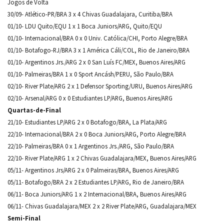
Jogos de Volta
30/09- Atlético-PR/BRA 3 x 4 Chivas Guadalajara, Curitiba/BRA
01/10- LDU Quito/EQU 1 x 1 Boca Juniors/ARG, Quito/EQU
01/10- Internacional/BRA 0 x 0 Univ. Católica/CHI, Porto Alegre/BRA
01/10- Botafogo-RJ/BRA 3 x 1 América Cáli/COL, Rio de Janeiro/BRA
01/10- Argentinos Jrs./ARG 2 x 0 San Luís FC/MEX, Buenos Aires/ARG
01/10- Palmeiras/BRA 1 x 0 Sport Ancásh/PERU, São Paulo/BRA
02/10- River Plate/ARG 2 x 1 Defensor Sporting/URU, Buenos Aires/ARG
02/10- Arsenal/ARG 0 x 0 Estudiantes LP/ARG, Buenos Aires/ARG
Quartas-de-Final
21/10- Estudiantes LP/ARG 2 x 0 Botafogo/BRA, La Plata/ARG
22/10- Internacional/BRA 2 x 0 Boca Juniors/ARG, Porto Alegre/BRA
22/10- Palmeiras/BRA 0 x 1 Argentinos Jrs./ARG, São Paulo/BRA
22/10- River Plate/ARG 1 x 2 Chivas Guadalajara/MEX, Buenos Aires/ARG
05/11- Argentinos Jrs/ARG 2 x 0 Palmeiras/BRA, Buenos Aires/ARG
05/11- Botafogo/BRA 2 x 2 Estudiantes LP/ARG, Rio de Janeiro/BRA
06/11- Boca Juniors/ARG 1 x 2 Internacional/BRA, Buenos Aires/ARG
06/11- Chivas Guadalajara/MEX 2 x 2 River Plate/ARG, Guadalajara/MEX
Semi-Final