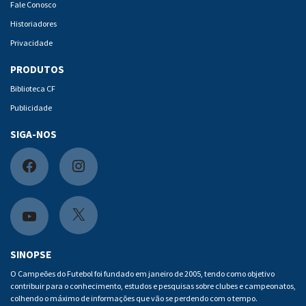
Fale Conosco
Historiadores
Privacidade
PRODUTOS
Biblioteca CF
Publicidade
SIGA-NOS
F
I
a
n
c
s
X
Y
e
t
o
SINOPSE
b
a
u
O Campeões do Futebol foi fundado em janeiro de 2005, tendo como objetivo
contribuir para o conhecimento, estudos e pesquisas sobre clubes e campeonatos,
o
g
t
colhendo o máximo de informações que vão se perdendo com o tempo.