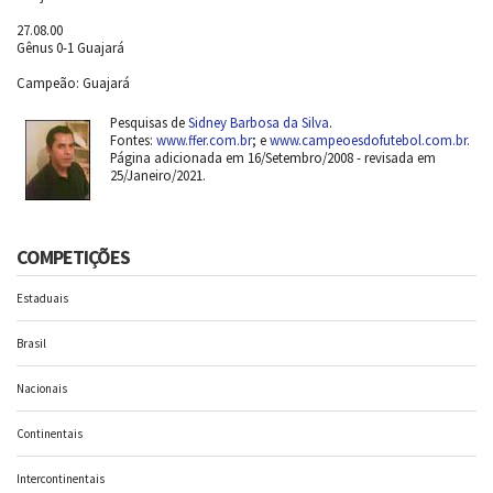
27.08.00
Gênus 0-1 Guajará
Campeão: Guajará
Pesquisas de
Sidney Barbosa da Silva
.
Fontes:
www.ffer.com.br
; e
www.campeoesdofutebol.com.br
.
Página adicionada em 16/Setembro/2008 - revisada em
25/Janeiro/2021.
COMPETIÇÕES
Estaduais
Brasil
Nacionais
Continentais
Intercontinentais