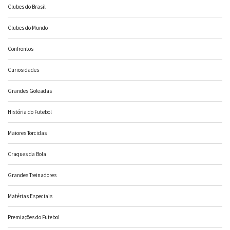
Clubes do Brasil
Clubes do Mundo
Confrontos
Curiosidades
Grandes Goleadas
História do Futebol
Maiores Torcidas
Craques da Bola
Grandes Treinadores
Matérias Especiais
Premiações do Futebol