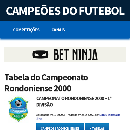
S
CAMPEÕES DO FUTEBOL
k
i
p
t
o
COMPETIÇÕES
CANAIS
c
o
n
t
e
n
t
Tabela do Campeonato
Rondoniense 2000
CAMPEONATO RONDONIENSE 2000 – 1ª
DIVISÃO
Adicionado em
16 Set 2008 – revisada em 25 Jan 2021
por
Sidney Barbosa da
Silva
.
CAMPEÕES RODNONIENSES
+ TABELAS