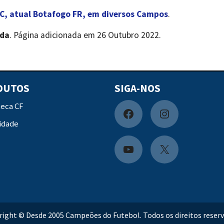
C, atual Botafogo FR, em diversos Campos
.
nda
. Página adicionada em 26 Outubro 2022.
DUTOS
SIGA-NOS
teca CF
F
I
idade
a
n
c
s
Y
X
e
t
o
b
a
u
o
g
t
right © Desde 2005 Campeões do Futebol. Todos os direitos reserv
o
r