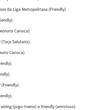
eses da Liga Metropolitana (Friendly).
iendly).
peonato Carioca).
 (Taça Salutaris).
nato Carioca).
iendly).
endly).
 (Friendly).
iendly).
ining (jogo-treino) e friendly (amistoso).