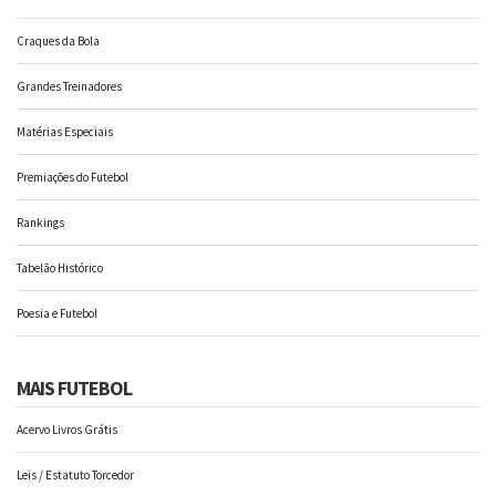
Craques da Bola
Grandes Treinadores
Matérias Especiais
Premiações do Futebol
Rankings
Tabelão Histórico
Poesia e Futebol
MAIS FUTEBOL
Acervo Livros Grátis
Leis / Estatuto Torcedor