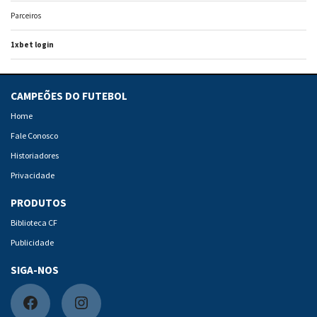
Parceiros
1xbet login
CAMPEÕES DO FUTEBOL
Home
Fale Conosco
Historiadores
Privacidade
PRODUTOS
Biblioteca CF
Publicidade
SIGA-NOS
F
I