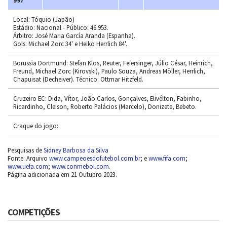
Local: Tóquio (Japão)
Estádio: Nacional - Público: 46.953.
Árbitro: José Maria García Aranda (Espanha).
Gols: Michael Zorc 34' e Heiko Herrlich 84'.
Borussia Dortmund: Stefan Klos, Reuter, Feiersinger, Júlio César, Heinrich,
Freund, Michael Zorc (Kirovski), Paulo Souza, Andreas Möller, Herrlich,
Chapuisat (Decheiver). Técnico: Ottmar Hitzfeld.
Cruzeiro EC: Dida, Vítor, João Carlos, Gonçalves, Elivélton, Fabinho,
Ricardinho, Cleison, Roberto Palácios (Marcelo), Donizete, Bebeto.
Craque do jogo:
Pesquisas de
Sidney Barbosa da Silva
Fonte: Arquivo
www.campeoesdofutebol.com.br
; e
www.fifa.com
;
www.uefa.com
;
www.conmebol.com
.
Página adicionada em 21 Outubro 2023.
COMPETIÇÕES