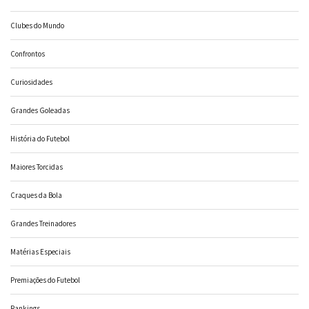
Clubes do Mundo
Confrontos
Curiosidades
Grandes Goleadas
História do Futebol
Maiores Torcidas
Craques da Bola
Grandes Treinadores
Matérias Especiais
Premiações do Futebol
Rankings