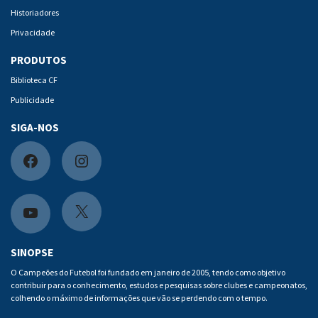
Historiadores
Privacidade
PRODUTOS
Biblioteca CF
Publicidade
SIGA-NOS
F
I
a
n
c
s
X
Y
e
t
o
SINOPSE
b
a
u
O Campeões do Futebol foi fundado em janeiro de 2005, tendo como objetivo
contribuir para o conhecimento, estudos e pesquisas sobre clubes e campeonatos,
o
g
t
colhendo o máximo de informações que vão se perdendo com o tempo.
o
r