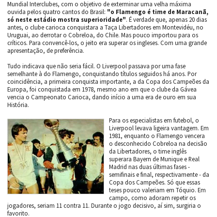
Mundial Interclubes, com o objetivo de exterminar uma velha máxima
ouvida pelos quatro cantos do Brasil:
"o Flamengo é time de Maracanã,
só neste estádio mostra superioridade"
. É verdade que, apenas 20 dias
antes, o clube carioca conquistara a Taça Libertadores em Montevidéu, no
Uruguai, ao derrotar o Cobreloa, do Chile. Mas pouco importou para os
críticos. Para convencê-los, o jeito era superar os ingleses. Com uma grande
apresentação, de preferência.
Tudo indicava que não seria fácil. O Liverpool passava por uma fase
semelhante à do Flamengo, conquistando títulos seguidos há anos. Por
coincidência, a primeira conquista importante, a da Copa dos Campeões da
Europa, foi conquistada em 1978, mesmo ano em que o clube da Gávea
vencia o Campeonato Carioca, dando início a uma era de ouro em sua
História.
Para os especialistas em futebol, o
Liverpool levava ligeira vantagem. Em
1981, enquanto o Flamengo vencera
o desconhecido Cobreloa na decisão
da Libertadores, o time inglês
superara Bayern de Munique e Real
Madrid nas duas últimas fases -
semifinais e final, respectivamente - da
Copa dos Campeões. Só que essas
teses pouco valeriam em Tóquio. Em
campo, como adoram repetir os
jogadores, seriam 11 contra 11. Durante o jogo decisivo, aí sim, surgiria o
favorito.