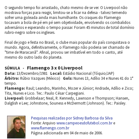
O segundo tempo foi arrastado, chato mesmo de se ver. O Liverpool não
mostrava forças para reagir, limitou-se a ficar na defesa - talvez temendo
sofrer uma goleada ainda mais humilhante. Os craques do Flamengo
tocavam a bola de pé em pé sem objetividade, envolvendo os combalidos
adversários e esperando o tempo passar. Foram 45 minutos de total domínio
rubro-negro sobre os ingleses.
Final de jogo e festa no Brasil, o clube mais popular do país conquistava o
mundo. Agora, definitivamente, o Flamengo não poderia ser chamado de
"time de Maracanã". Afinal, provou ser imbatível em todo o canto, até
mesmo do outro lado do planeta.
Flamengo 3 x 0 Liverpool
SÚMULA -
Data:
13/Dezembro/1981
Local:
Estádio Nacional (Tóquio/JAP)
Árbitro:
Rúbio Vazques (México)
Gols:
Nunes 13, Adílio 34 e Nunes 41 do 1°
tempo.
Flamengo:
Raul; Leandro, Marinho, Mozer e Júnior; Andrade, Adílio e Zico;
Tita, Nunes e Lico. Tec.: Paulo César Carpegiani.
Liverpool:
Grobbelaar; Neal, R. Kennedy, Lawnson e Thompson; Hansen,
Dalglish e Lee; Johnstone, Souness e McDermott (Johnson). Tec.: Paisley.
Pesquisas realizadas por Sidney Barbosa da Silva
Fonte: Arquivo
www.campeoesdofutebol.com.br
e
www.flamengo.com.br
Página adicionada em 04 de maio de 2006.