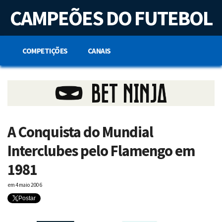
S
CAMPEÕES DO FUTEBOL
k
i
p
t
o
COMPETIÇÕES
CANAIS
c
o
n
t
e
n
t
A Conquista do Mundial
Interclubes pelo Flamengo em
1981
em
4 maio 2006
Postar