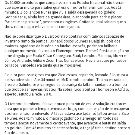
Os 62.000 torcedores que compareceram ao Estádio Nacional não tiveram
que esperar muito para saber qual era o melhor time em campo. Aos 13
minutos, Zico lançou Nunes que viu a saída desesperada do goleiro
Grobbelaar e, ainda fora da grande área, o encobriu para abrir o placar.
"Acidente de percurso", pensaram os ingleses. Coitados, mal sabiam que o
show rubro-negro estava apenas começando.
Não se pode dizer que o Liverpool não contava com talentos capazes de
inverter o rumo da partida. Os habilidosos Souness e Dalglish, dois dos
maiores jogadores da história do futebol escocês, poderiam brilhar a
qualquer momento, fazendo o Flamengo tremer. Tremer? Presta atenção no
time dirigido por Paulo César Carpegiani: Raul; Leandro, Marinho, Mozer e
Júnior; Andrade, Adílio e Zico; Tita, Nunes e Lico. Havia craques por todos
os lados, vencê-los era tarefa quase impossível.
E o pior para os ingleses era que Zico estava inspirado, levando à loucura a
defesa adversária. Aos 34 minutos, McDermott derrubou Tita na entrada da
área e o Galinho se encarregou da cobrança da falta, mandando a bomba
que Grobbelaar apenas rebateu. Na sobra, Lico acertou Thompson e Adí;lio,
esperto, estufou a rede: 2 a 0.
O Liverpool bambeou, faltava pouco para ruir de vez. A solução era torcer
para que o primeiro tempo terminasse logo, com a intenção de se recuperar
dos ferimentos no intervalo. A tática estava acertada, só faltou avisar a Zico
e Nunes. Aos 41 minutos, o maior jogador do Flamengo em todos os
tempos lançou novamente o centroavante, que avançou e bateu na saída
do goleiro. Com 45 minutos de antecedência, a taça já tinha destino certo: o
Rio de Janeiro.