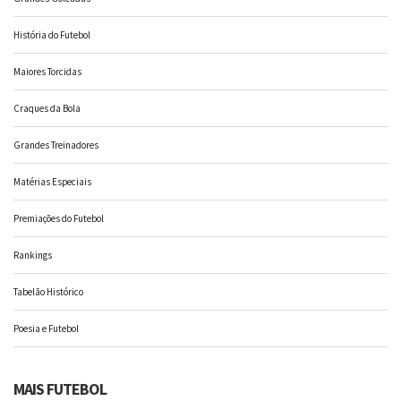
História do Futebol
Maiores Torcidas
Craques da Bola
Grandes Treinadores
Matérias Especiais
Premiações do Futebol
Rankings
Tabelão Histórico
Poesia e Futebol
MAIS FUTEBOL