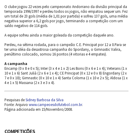
O clube jogou 22 vezes pelo campeonato Andorrano da divisão principal da
temporada 1996/1997 e perdeu todos os jogos, não empatou sequer um. Fez
um total de 23 gols (média de 1,01 por partida) e sofreu 137 gols, uma média
negativa superior a 6,2 gols por jogo, terminando a competição com um
saldo negativo de 114 gols.
A equipe sofreu ainda a maior goleada da competição daquele ano.
Perdeu, na sétima rodada, para o campeão C.E. Principat por 12 a 0.Para se
ter uma idéia da desastrosa campanha do Spordany, o Gimnastic Valira,
penúltimo colocado, somou 16 pontos (4 vitorias e 4 empates).
A campanha
Encamp (0 x 8 e 0 x 5); Inter (3 x 4 e 1 x 2) Les Bons (0 x 6 e 1 x 4); Veterans (1 x
10 e 1 x 6) Sant Julià (2 x 6 e 1 x 4); CE Principat (0 x 12 e 0 x 8) Engordany (2 x
7 e 0 x 10); Gimnastic (0 x 10 e 1 x 4) Santa Coloma (1 x 10 e 2 x 5); Aldosa (1 x
4 e 1 x 5) Massana (2 x 3 e 3 x 4).
Pesquisas de
Sidney Barbosa da Silva
Fonte: Arquivo
www.campeoesdofutebol.com.br
.
Página adicionada em 15/Novembro/2008.
COMPETIÇÕES