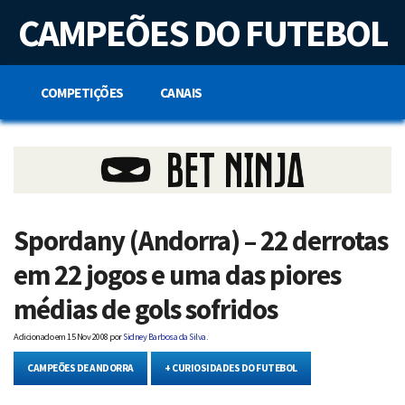
S
CAMPEÕES DO FUTEBOL
k
i
p
t
o
COMPETIÇÕES
CANAIS
c
o
n
t
e
n
t
Spordany (Andorra) – 22 derrotas
em 22 jogos e uma das piores
médias de gols sofridos
Adicionado em
15 Nov 2008
por
Sidney Barbosa da Silva
.
CAMPEÕES DE ANDORRA
+ CURIOSIDADES DO FUTEBOL