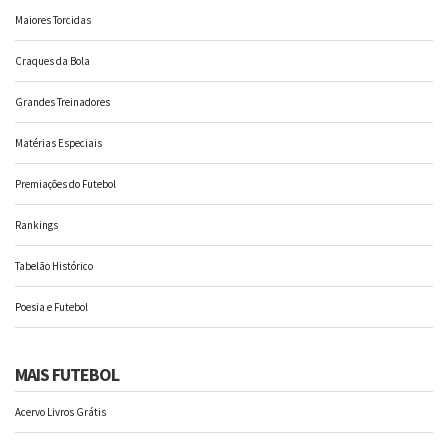
Maiores Torcidas
Craques da Bola
Grandes Treinadores
Matérias Especiais
Premiações do Futebol
Rankings
Tabelão Histórico
Poesia e Futebol
MAIS FUTEBOL
Acervo Livros Grátis