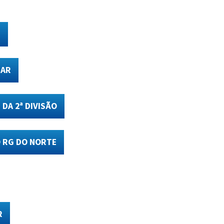
R
UAR
DA 2ª DIVISÃO
 RG DO NORTE
R