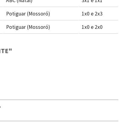
ABC (Natal)
3x1 e 1x1
Potiguar (Mossoró)
1x0 e 2x3
Potiguar (Mossoró)
1x0 e 2x0
NTE"
r