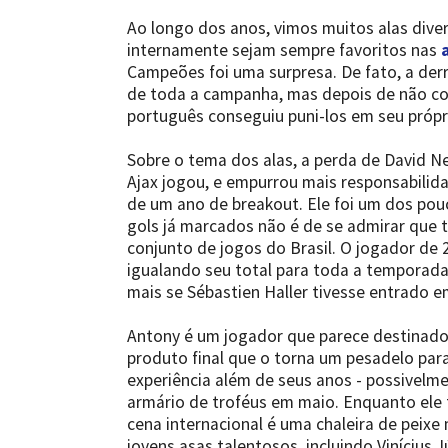
Ao longo dos anos, vimos muitos alas diver
internamente sejam sempre favoritos nas
Campeões foi uma surpresa. De fato, a derro
de toda a campanha, mas depois de não co
português conseguiu puni-los em seu própri
Sobre o tema dos alas, a perda de David 
Ajax jogou, e empurrou mais responsabilid
de um ano de breakout. Ele foi um dos pou
gols já marcados não é de se admirar que 
conjunto de jogos do Brasil. O jogador de
igualando seu total para toda a temporada 
mais se Sébastien Haller tivesse entrado e
Antony é um jogador que parece destinado 
produto final que o torna um pesadelo para
experiência além de seus anos - possivelme
armário de troféus em maio. Enquanto ele
cena internacional é uma chaleira de peixe
jovens asas talentosos, incluindo Vinícius J