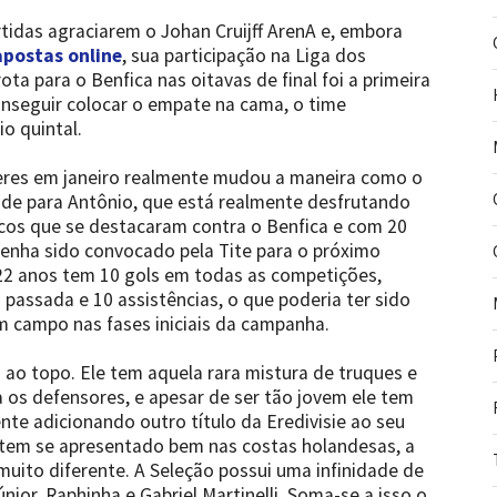
tidas agraciarem o Johan Cruijff ArenA e, embora
apostas online
, sua participação na Liga dos
ta para o Benfica nas oitavas de final foi a primeira
nseguir colocar o empate na cama, o time
o quintal.
Neres em janeiro realmente mudou a maneira como o
ade para Antônio, que está realmente desfrutando
cos que se destacaram contra o Benfica e com 20
tenha sido convocado pela Tite para o próximo
 22 anos tem 10 gols em todas as competições,
passada e 10 assistências, o que poderia ter sido
m campo nas fases iniciais da campanha.
ao topo. Ele tem aquela rara mistura de truques e
 os defensores, e apesar de ser tão jovem ele tem
nte adicionando outro título da Eredivisie ao seu
 tem se apresentado bem nas costas holandesas, a
 muito diferente. A Seleção possui uma infinidade de
únior, Raphinha e Gabriel Martinelli. Soma-se a isso o