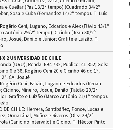
T: Arias, Gutierrez, Vaca, Coelho e Ricaldi;
na e Cuellar (Paz 13/2º tempo) (Cuadrado 34/2º
bar, Sosa e Cuba (Fernandez 14/2º tempo). T: Luís
ogêrio Ceni, Lugano, Edcarlos e Alex (Flávio 43/1º
o Antônio 29/2º tempo); Cicinho (Jean 30/2º
ro, Josué, Danilo e Júnior; Grafite e Luizão. T:
ão
 X 2 UNIVERSIDAD DE CHILE
ionda (URU); Renda: 694 732; Publico: 41 852; Gols:
ino 6 e 38, Rogério Ceni 20 e Cicinho 46 do 1º;
 2º; CA: Josué
ogério Ceni, Fabão, Lugano e Edcarlos (Renan
 Cicinho, Mineiro, Josué, Danilo (Falcão 29/2º
ior; Grafite e Luizão (Marco Antônio 21/1º tempo).
Leão
DE CHILE: Herrera, Santibáñez, Ponce, Lucas e
nez, Ormazábal, Muñoz e Riveros (Olea 29/2º
ola (Canio no intervalo) e Gioino. T: Héctor Pinto