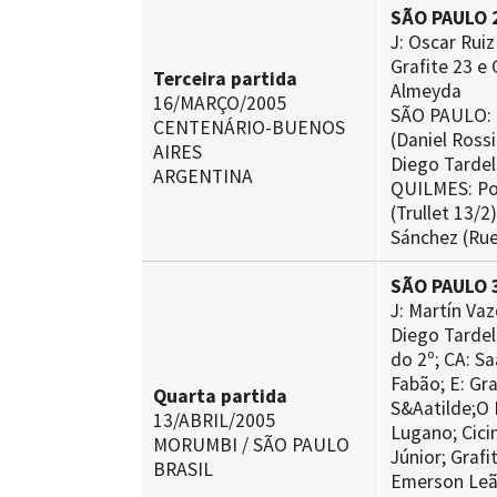
SÃO PAULO 2
J: Oscar Ruiz
Grafite 23 e
Terceira partida
Almeyda
16/MARÇO/2005
SÃO PAULO: R
CENTENÁRIO-BUENOS
(Daniel Rossi
AIRES
Diego Tardel
ARGENTINA
QUILMES: Pon
(Trullet 13/
Sánchez (Rue
SÃO PAULO 3
J: Martín Vaz
Diego Tardell
do 2º; CA: Sa
Fabão; E: Gra
Quarta partida
S&Aatilde;O 
13/ABRIL/2005
Lugano; Cici
MORUMBI / SÃO PAULO
Júnior; Grafi
BRASIL
Emerson Le