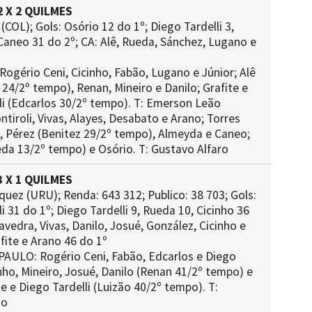
 X 2 QUILMES
 (COL); Gols: Osório 12 do 1º; Diego Tardelli 3,
 Caneo 31 do 2º; CA: Alê, Rueda, Sánchez, Lugano e
ogério Ceni, Cicinho, Fabão, Lugano e Júnior; Alê
 24/2º tempo), Renan, Mineiro e Danilo; Grafite e
li (Edcarlos 30/2º tempo). T: Emerson Leão
tiroli, Vivas, Alayes, Desabato e Arano; Torres
2), Pérez (Benitez 29/2º tempo), Almeyda e Caneo;
da 13/2º tempo) e Osório. T: Gustavo Alfaro
 X 1 QUILMES
quez (URU); Renda: 643 312; Publico: 38 703; Gols:
i 31 do 1º; Diego Tardelli 9, Rueda 10, Cicinho 36
avedra, Vivas, Danilo, Josué, González, Cicinho e
fite e Arano 46 do 1º
PAULO: Rogério Ceni, Fabão, Edcarlos e Diego
nho, Mineiro, Josué, Danilo (Renan 41/2º tempo) e
te e Diego Tardelli (Luizão 40/2º tempo). T:
ão