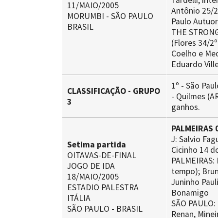
Tardelli, int
11/MAIO/2005
Antônio 25/2
MORUMBI - SÃO PAULO
Paulo Autuor
BRASIL
THE STRONGES
(Flores 34/2
Coelho e Med
Eduardo Vill
1º - São Paul
CLASSIFICAÇÃO - GRUPO
- Quilmes (A
3
ganhos.
PALMEIRAS 0
J: Salvio Fag
Setima partida
Cicinho 14 do
OITAVAS-DE-FINAL
PALMEIRAS: M
JOGO DE IDA
tempo); Brun
18/MAIO/2005
Juninho Paul
ESTADIO PALESTRA
Bonamigo
ITÁLIA
SÃO PAULO: R
SÃO PAULO - BRASIL
Renan, Mineir