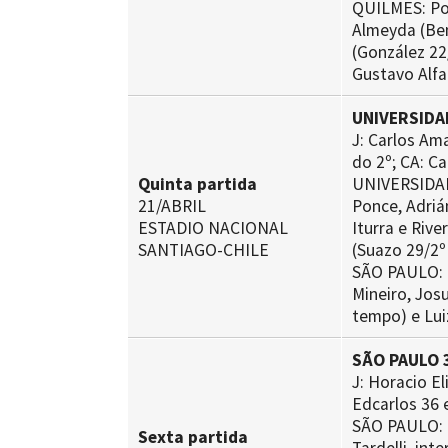
QUILMES: Pon
Almeyda (Ben
(González 22
Gustavo Alfa
UNIVERSIDAD
J: Carlos Ama
do 2º; CA: C
Quinta partida
UNIVERSIDAD 
21/ABRIL
Ponce, Adriá
ESTADIO NACIONAL
Iturra e Rive
SANTIAGO-CHILE
(Suazo 29/2º
SÃO PAULO: R
Mineiro, Josu
tempo) e Lui
SÃO PAULO 
J: Horacio El
Edcarlos 36 
SÃO PAULO: R
Sexta partida