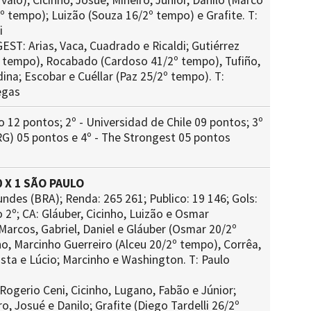
ervalo); Cicinho, Josue, Mineiro, Junior, Danilo (Marco
º tempo); Luizão (Souza 16/2º tempo) e Grafite. T:
i
T: Arias, Vaca, Cuadrado e Ricaldi; Gutiérrez
º tempo), Rocabado (Cardoso 41/2º tempo), Tufiño,
ina; Escobar e Cuéllar (Paz 25/2º tempo). T:
egas
o 12 pontos; 2º - Universidad de Chile 09 pontos; 3º
RG) 05 pontos e 4º - The Strongest 05 pontos
 X 1 SÃO PAULO
undes (BRA); Renda: 265 261; Publico: 19 146; Gols:
 2º; CA: Gláuber, Cicinho, Luizão e Osmar
arcos, Gabriel, Daniel e Gláuber (Osmar 20/2º
o, Marcinho Guerreiro (Alceu 20/2º tempo), Corrêa,
ista e Lúcio; Marcinho e Washington. T: Paulo
ogerio Ceni, Cicinho, Lugano, Fabão e Júnior;
o, Josué e Danilo; Grafite (Diego Tardelli 26/2º