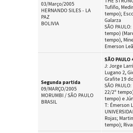
THE STRONGES
03/Março/2005
Tufiño, Medi
HERNANDO SILES - LA
tempo); Esco
PAZ
Galarza
BOLIVIA
SÃO PAULO: R
tempo) (Marc
tempo), Minei
Emerson Le
SÃO PAULO 4
J: Jorge Larr
Lugano 2, Gio
Grafite 19 do
Segunda partida
SÃO PAULO: R
09/MARÇO/2005
22/2º tempo);
MORUMBI / SÃO PAULO
tempo) e Jún
BRASIL
T: Émerson 
UNIVERSIDAD 
Rojas; Marti
tempo); Rivar