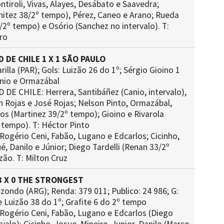
tiroli, Vivas, Alayes, Desábato e Saavedra;
itez 38/2º tempo), Pérez, Caneo e Arano; Rueda
/2º tempo) e Osório (Sanchez no intervalo). T:
ro
 DE CHILE 1 X 1 SÃO PAULO
rilla (PAR); Gols: Luizão 26 do 1º; Sérgio Gioino 1
anio e Ormazábal
DE CHILE: Herrera, Santibáñez (Canio, intervalo),
n Rojas e José Rojas; Nelson Pinto, Ormazábal,
ros (Martinez 39/2º tempo); Gioino e Rivarola
 tempo). T: Héctor Pinto
ogério Ceni, Fabão, Lugano e Edcarlos; Cicinho,
é, Danilo e Júnior; Diego Tardelli (Renan 33/2º
zão. T: Milton Cruz
3 X 0 THE STRONGEST
izondo (ARG); Renda: 379 011; Publico: 24 986; G:
e Luizão 38 do 1º; Grafite 6 do 2º tempo
ogério Ceni, Fabão, Lugano e Edcarlos (Diego