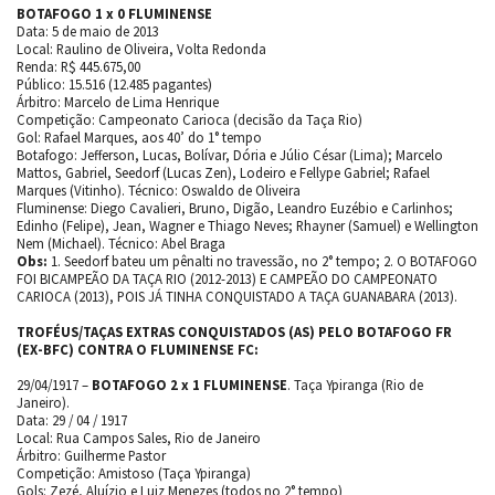
BOTAFOGO 1 x 0 FLUMINENSE
Data: 5 de maio de 2013
Local: Raulino de Oliveira, Volta Redonda
Renda: R$ 445.675,00
Público: 15.516 (12.485 pagantes)
Árbitro: Marcelo de Lima Henrique
Competição: Campeonato Carioca (decisão da Taça Rio)
Gol: Rafael Marques, aos 40’ do 1° tempo
Botafogo: Jefferson, Lucas, Bolívar, Dória e Júlio César (Lima); Marcelo
Mattos, Gabriel, Seedorf (Lucas Zen), Lodeiro e Fellype Gabriel; Rafael
Marques (Vitinho). Técnico: Oswaldo de Oliveira
Fluminense: Diego Cavalieri, Bruno, Digão, Leandro Euzébio e Carlinhos;
Edinho (Felipe), Jean, Wagner e Thiago Neves; Rhayner (Samuel) e Wellington
Nem (Michael). Técnico: Abel Braga
Obs:
1. Seedorf bateu um pênalti no travessão, no 2° tempo; 2. O BOTAFOGO
FOI BICAMPEÃO DA TAÇA RIO (2012-2013) E CAMPEÃO DO CAMPEONATO
CARIOCA (2013), POIS JÁ TINHA CONQUISTADO A TAÇA GUANABARA (2013).
TROFÉUS/TAÇAS EXTRAS CONQUISTADOS (AS) PELO BOTAFOGO FR
(EX-BFC) CONTRA O FLUMINENSE FC:
29/04/1917 –
BOTAFOGO 2 x 1 FLUMINENSE
. Taça Ypiranga (Rio de
Janeiro).
Data: 29 / 04 / 1917
Local: Rua Campos Sales, Rio de Janeiro
Árbitro: Guilherme Pastor
Competição: Amistoso (Taça Ypiranga)
Gols: Zezé, Aluízio e Luiz Menezes (todos no 2° tempo)