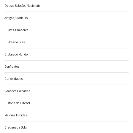
Outras Seleções Nacionais
Artigos / Noticias
Clubes Amadores
Clubes do Brasil
Clubes do Mundo
Confrontos
Curiosidades
Grandes Goleadas
História do Futebol
Maiores Torcidas
Craques da Bola