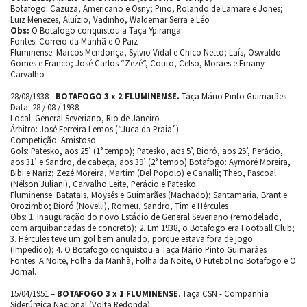
Botafogo: Cazuza, Americano e Osny; Pino, Rolando de Lamare e Jones;
Luiz Menezes, Aluízio, Vadinho, Waldemar Serra e Léo
Obs:
O Botafogo conquistou a Taça Ypiranga
Fontes: Correio da Manhã e O Paiz
Fluminense: Marcos Mendonça, Sylvio Vidal e Chico Netto; Laís, Oswaldo
Gomes e Franco; José Carlos “Zezé”, Couto, Celso, Moraes e Ernany
Carvalho
28/08/1938 -
BOTAFOGO 3 x 2 FLUMINENSE.
Taça Mário Pinto Guimarães
Data: 28 / 08 / 1938
Local: General Severiano, Rio de Janeiro
Árbitro: José Ferreira Lemos (“Juca da Praia”)
Competição: Amistoso
Gols: Patesko, aos 25’ (1° tempo); Patesko, aos 5’, Bioró, aos 25’, Perácio,
aos 31’ e Sandro, de cabeça, aos 39’ (2° tempo) Botafogo: Aymoré Moreira,
Bibi e Nariz; Zezé Moreira, Martim (Del Popolo) e Canalli; Theo, Pascoal
(Nélson Juliani), Carvalho Leite, Perácio e Patesko
Fluminense: Batatais, Moysés e Guimarães (Machado); Santamaria, Brant e
Orozimbo; Bioró (Novelli), Romeu, Sandro, Tim e Hércules
Obs: 1. Inauguração do novo Estádio de General Severiano (remodelado,
com arquibancadas de concreto); 2. Em 1938, o Botafogo era Football Club;
3. Hércules teve um gol bem anulado, porque estava fora de jogo
(impedido); 4. O Botafogo conquistou a Taça Mário Pinto Guimarães
Fontes: A Noite, Folha da Manhã, Folha da Noite, O Futebol no Botafogo e O
Jornal.
15/04/1951 –
BOTAFOGO 3 x 1 FLUMINENSE
. Taça CSN - Companhia
Siderúrgica Nacional (Volta Redonda).