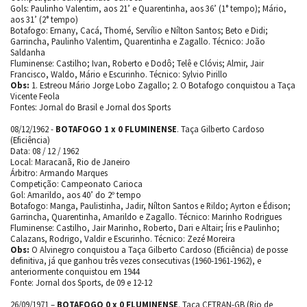
Gols: Paulinho Valentim, aos 21’ e Quarentinha, aos 36’ (1° tempo); Mário,
aos 31’ (2° tempo)
Botafogo: Ernany, Cacá, Thomé, Servílio e Nílton Santos; Beto e Didi;
Garrincha, Paulinho Valentim, Quarentinha e Zagallo. Técnico: João
Saldanha
Fluminense: Castilho; Ivan, Roberto e Dodô; Telê e Clóvis; Almir, Jair
Francisco, Waldo, Mário e Escurinho. Técnico: Sylvio Pirillo
Obs:
1. Estreou Mário Jorge Lobo Zagallo; 2. O Botafogo conquistou a Taça
Vicente Feola
Fontes: Jornal do Brasil e Jornal dos Sports
08/12/1962 -
BOTAFOGO 1 x 0 FLUMINENSE
. Taça Gilberto Cardoso
(Eficiência)
Data: 08 / 12 / 1962
Local: Maracanã, Rio de Janeiro
Árbitro: Armando Marques
Competição: Campeonato Carioca
Gol: Amarildo, aos 40’ do 2º tempo
Botafogo: Manga, Paulistinha, Jadir, Nílton Santos e Rildo; Ayrton e Édison;
Garrincha, Quarentinha, Amarildo e Zagallo. Técnico: Marinho Rodrigues
Fluminense: Castilho, Jair Marinho, Roberto, Dari e Altair; Íris e Paulinho;
Calazans, Rodrigo, Valdir e Escurinho. Técnico: Zezé Moreira
Obs:
O Alvinegro conquistou a Taça Gilberto Cardoso (Eficiência) de posse
definitiva, já que ganhou três vezes consecutivas (1960-1961-1962), e
anteriormente conquistou em 1944
Fonte: Jornal dos Sports, de 09 e 12-12
26/09/1971 –
BOTAFOGO 0 x 0 FLUMINENSE
. Taça CETRAN-GB (Rio de