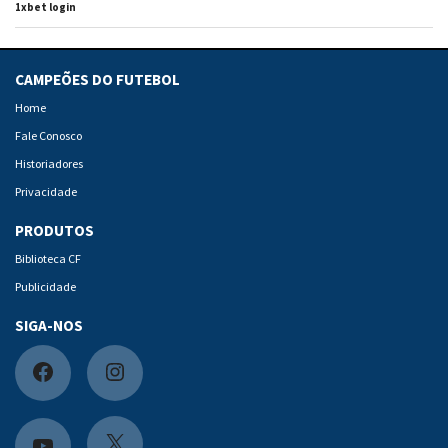
1xbet login
CAMPEÕES DO FUTEBOL
Home
Fale Conosco
Historiadores
Privacidade
PRODUTOS
Biblioteca CF
Publicidade
SIGA-NOS
F
I
a
n