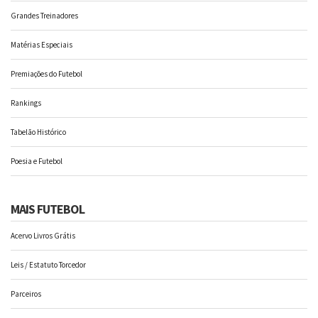
Grandes Treinadores
Matérias Especiais
Premiações do Futebol
Rankings
Tabelão Histórico
Poesia e Futebol
MAIS FUTEBOL
Acervo Livros Grátis
Leis / Estatuto Torcedor
Parceiros