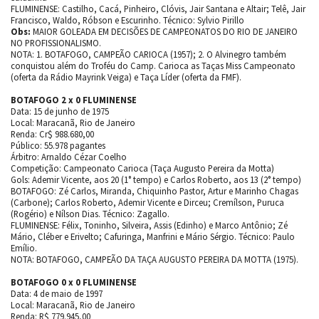
FLUMINENSE: Castilho, Cacá, Pinheiro, Clóvis, Jair Santana e Altair; Telê, Jair
Francisco, Waldo, Róbson e Escurinho. Técnico: Sylvio Pirillo
Obs:
MAIOR GOLEADA EM DECISÕES DE CAMPEONATOS DO RIO DE JANEIRO
NO PROFISSIONALISMO.
NOTA: 1. BOTAFOGO, CAMPEÃO CARIOCA (1957); 2. O Alvinegro também
conquistou além do Troféu do Camp. Carioca as Taças Miss Campeonato
(oferta da Rádio Mayrink Veiga) e Taça Líder (oferta da FMF).
BOTAFOGO 2 x 0 FLUMINENSE
Data: 15 de junho de 1975
Local: Maracanã, Rio de Janeiro
Renda: Cr$ 988.680,00
Público: 55.978 pagantes
Árbitro: Arnaldo Cézar Coelho
Competição: Campeonato Carioca (Taça Augusto Pereira da Motta)
Gols: Ademir Vicente, aos 20 (1° tempo) e Carlos Roberto, aos 13 (2° tempo)
BOTAFOGO: Zé Carlos, Miranda, Chiquinho Pastor, Artur e Marinho Chagas
(Carbone); Carlos Roberto, Ademir Vicente e Dirceu; Cremílson, Puruca
(Rogério) e Nílson Dias. Técnico: Zagallo.
FLUMINENSE: Félix, Toninho, Silveira, Assis (Edinho) e Marco Antônio; Zé
Mário, Cléber e Erivelto; Cafuringa, Manfrini e Mário Sérgio. Técnico: Paulo
Emílio.
NOTA: BOTAFOGO, CAMPEÃO DA TAÇA AUGUSTO PEREIRA DA MOTTA (1975).
BOTAFOGO 0 x 0 FLUMINENSE
Data: 4 de maio de 1997
Local: Maracanã, Rio de Janeiro
Renda: R$ 779.945,00