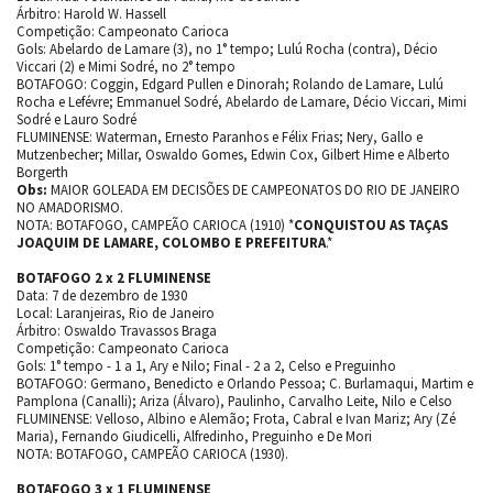
Árbitro: Harold W. Hassell
Competição: Campeonato Carioca
Gols: Abelardo de Lamare (3), no 1° tempo; Lulú Rocha (contra), Décio
Viccari (2) e Mimi Sodré, no 2° tempo
BOTAFOGO: Coggin, Edgard Pullen e Dinorah; Rolando de Lamare, Lulú
Rocha e Lefévre; Emmanuel Sodré, Abelardo de Lamare, Décio Viccari, Mimi
Sodré e Lauro Sodré
FLUMINENSE: Waterman, Ernesto Paranhos e Félix Frias; Nery, Gallo e
Mutzenbecher; Millar, Oswaldo Gomes, Edwin Cox, Gilbert Hime e Alberto
Borgerth
Obs:
MAIOR GOLEADA EM DECISÕES DE CAMPEONATOS DO RIO DE JANEIRO
NO AMADORISMO.
NOTA: BOTAFOGO, CAMPEÃO CARIOCA (1910) *
CONQUISTOU AS TAÇAS
JOAQUIM DE LAMARE, COLOMBO E PREFEITURA
.*
BOTAFOGO 2 x 2 FLUMINENSE
Data: 7 de dezembro de 1930
Local: Laranjeiras, Rio de Janeiro
Árbitro: Oswaldo Travassos Braga
Competição: Campeonato Carioca
Gols: 1° tempo - 1 a 1, Ary e Nilo; Final - 2 a 2, Celso e Preguinho
BOTAFOGO: Germano, Benedicto e Orlando Pessoa; C. Burlamaqui, Martim e
Pamplona (Canalli); Ariza (Álvaro), Paulinho, Carvalho Leite, Nilo e Celso
FLUMINENSE: Velloso, Albino e Alemão; Frota, Cabral e Ivan Mariz; Ary (Zé
Maria), Fernando Giudicelli, Alfredinho, Preguinho e De Mori
NOTA: BOTAFOGO, CAMPEÃO CARIOCA (1930).
BOTAFOGO 3 x 1 FLUMINENSE