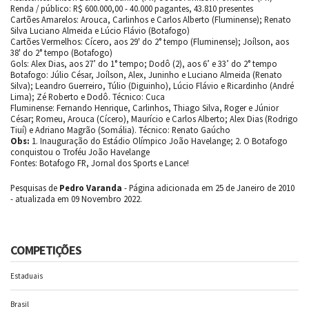
Renda / público: R$ 600.000,00 - 40.000 pagantes, 43.810 presentes
Cartões Amarelos: Arouca, Carlinhos e Carlos Alberto (Fluminense); Renato
Silva Luciano Almeida e Lúcio Flávio (Botafogo)
Cartões Vermelhos: Cícero, aos 29' do 2° tempo (Fluminense); Joílson, aos
38' do 2° tempo (Botafogo)
Gols: Alex Dias, aos 27’ do 1° tempo; Dodô (2), aos 6’ e 33’ do 2° tempo
Botafogo: Júlio César, Joílson, Alex, Juninho e Luciano Almeida (Renato
Silva); Leandro Guerreiro, Túlio (Diguinho), Lúcio Flávio e Ricardinho (André
Lima); Zé Roberto e Dodô. Técnico: Cuca
Fluminense: Fernando Henrique, Carlinhos, Thiago Silva, Roger e Júnior
César; Romeu, Arouca (Cícero), Maurício e Carlos Alberto; Alex Dias (Rodrigo
Tiuí) e Adriano Magrão (Somália). Técnico: Renato Gaúcho
Obs:
1. Inauguração do Estádio Olímpico João Havelange; 2. O Botafogo
conquistou o Troféu João Havelange
Fontes: Botafogo FR, Jornal dos Sports e Lance!
Pesquisas de
Pedro Varanda
- Página adicionada em 25 de Janeiro de 2010
- atualizada em 09 Novembro 2022.
COMPETIÇÕES
Estaduais
Brasil