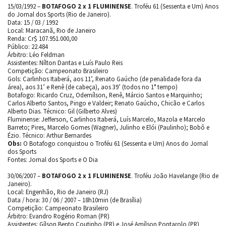
15/03/1992 –
BOTAFOGO 2 x 1 FLUMINENSE
. Troféu 61 (Sessenta e Um) Anos
do Jornal dos Sports (Rio de Janeiro).
Data: 15 / 03 / 1992
Local: Maracanã, Rio de Janeiro
Renda: Cr$ 107.951.000,00
Público: 22.484
Árbitro: Léo Feldman
Assistentes: Nílton Dantas e Luís Paulo Reis
Competição: Campeonato Brasileiro
Gols: Carlinhos Itaberá, aos 11’, Renato Gaúcho (de penalidade fora da
área), aos 31’ e Renê (de cabeça), aos 39’ (todos no 1° tempo)
Botafogo: Ricardo Cruz, Odemílson, Renê, Márcio Santos e Marquinho;
Carlos Alberto Santos, Pingo e Valdeir; Renato Gaúcho, Chicão e Carlos
Alberto Dias. Técnico: Gil (Gilberto Alves)
Fluminense: Jefferson, Carlinhos Itaberá, Luís Marcelo, Mazola e Marcelo
Barreto; Pires, Marcelo Gomes (Wagner), Julinho e Elói (Paulinho); Bobô e
Ézio. Técnico: Arthur Bernardes
Obs:
O Botafogo conquistou o Troféu 61 (Sessenta e Um) Anos do Jornal
dos Sports
Fontes: Jornal dos Sports e O Dia
30/06/2007 –
BOTAFOGO 2 x 1 FLUMINENSE
. Troféu João Havelange (Rio de
Janeiro).
Local: Engenhão, Rio de Janeiro (RJ)
Data / hora: 30 / 06 / 2007 – 18h10min (de Brasília)
Competição: Campeonato Brasileiro
Árbitro: Evandro Rogério Roman (PR)
Assistentes: Gílson Bento Coutinho (PR) e José Amílson Pontarolo (PR)