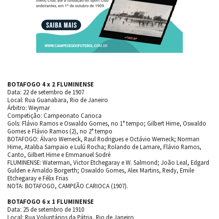
BOTAFOGO 4 x 2 FLUMINENSE
Data: 22 de setembro de 1907
Local: Rua Guanabara, Rio de Janeiro
Árbitro: Weymar
Competição: Campeonato Carioca
Gols: Flávio Ramos e Oswaldo Gomes, no 1° tempo; Gilbert Hime, Oswaldo
Gomes e Flávio Ramos (2), no 2° tempo
BOTAFOGO: Álvaro Werneck, Raul Rodrigues e Octávio Werneck; Norman
Hime, Ataliba Sampaio e Lulú Rocha; Rolando de Lamare, Flávio Ramos,
Canto, Gilbert Hime e Emmanuel Sodré
FLUMINENSE: Waterman, Victor Etchegaray e W. Salmond; João Leal, Edgard
Gulden e Arnaldo Borgerth; Oswaldo Gomes, Alex Martins, Reidy, Emile
Etchegaray e Félix Frias
NOTA: BOTAFOGO, CAMPEÃO CARIOCA (1907).
BOTAFOGO 6 x 1 FLUMINENSE
Data: 25 de setembro de 1910
Local: Rua Voluntários da Pátria, Rio de Janeiro