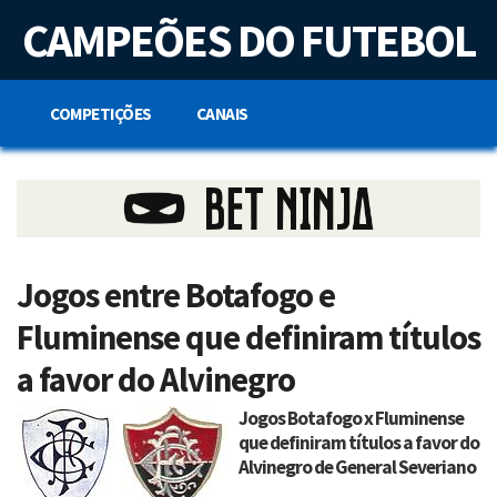
S
CAMPEÕES DO FUTEBOL
k
i
p
t
o
COMPETIÇÕES
CANAIS
c
o
n
t
e
n
t
Jogos entre Botafogo e
Fluminense que definiram títulos
a favor do Alvinegro
Jogos Botafogo x Fluminense
que definiram títulos a favor do
Alvinegro de General Severiano