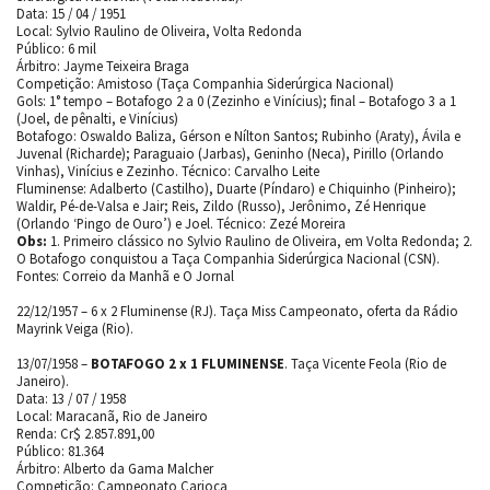
Data: 15 / 04 / 1951
Local: Sylvio Raulino de Oliveira, Volta Redonda
Público: 6 mil
Árbitro: Jayme Teixeira Braga
Competição: Amistoso (Taça Companhia Siderúrgica Nacional)
Gols: 1° tempo – Botafogo 2 a 0 (Zezinho e Vinícius); final – Botafogo 3 a 1
(Joel, de pênalti, e Vinícius)
Botafogo: Oswaldo Baliza, Gérson e Nílton Santos; Rubinho (Araty), Ávila e
Juvenal (Richarde); Paraguaio (Jarbas), Geninho (Neca), Pirillo (Orlando
Vinhas), Vinícius e Zezinho. Técnico: Carvalho Leite
Fluminense: Adalberto (Castilho), Duarte (Píndaro) e Chiquinho (Pinheiro);
Waldir, Pé-de-Valsa e Jair; Reis, Zildo (Russo), Jerônimo, Zé Henrique
(Orlando ‘Pingo de Ouro’) e Joel. Técnico: Zezé Moreira
Obs:
1. Primeiro clássico no Sylvio Raulino de Oliveira, em Volta Redonda; 2.
O Botafogo conquistou a Taça Companhia Siderúrgica Nacional (CSN).
Fontes: Correio da Manhã e O Jornal
22/12/1957 – 6 x 2 Fluminense (RJ). Taça Miss Campeonato, oferta da Rádio
Mayrink Veiga (Rio).
13/07/1958 –
BOTAFOGO 2 x 1 FLUMINENSE
. Taça Vicente Feola (Rio de
Janeiro).
Data: 13 / 07 / 1958
Local: Maracanã, Rio de Janeiro
Renda: Cr$ 2.857.891,00
Público: 81.364
Árbitro: Alberto da Gama Malcher
Competição: Campeonato Carioca