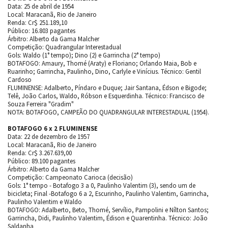
Data: 25 de abril de 1954
Local: Maracanã, Rio de Janeiro
Renda: Cr$ 251.189,10
Público: 16.803 pagantes
Árbitro: Alberto da Gama Malcher
Competição: Quadrangular Interestadual
Gols: Waldo (1° tempo); Dino (2) e Garrincha (2° tempo)
BOTAFOGO: Amaury, Thomé (Araty) e Floriano; Orlando Maia, Bob e
Ruarinho; Garrincha, Paulinho, Dino, Carlyle e Vinícius. Técnico: Gentil
Cardoso
FLUMINENSE: Adalberto, Píndaro e Duque; Jair Santana, Édson e Bigode;
Telê, João Carlos, Waldo, Róbson e Esquerdinha. Técnico: Francisco de
Souza Ferreira "Gradim"
NOTA: BOTAFOGO, CAMPEÃO DO QUADRANGULAR INTERESTADUAL (1954).
BOTAFOGO 6 x 2 FLUMINENSE
Data: 22 de dezembro de 1957
Local: Maracanã, Rio de Janeiro
Renda: Cr$ 3.267.639,00
Público: 89.100 pagantes
Árbitro: Alberto da Gama Malcher
Competição: Campeonato Carioca (decisão)
Gols: 1° tempo - Botafogo 3 a 0, Paulinho Valentim (3), sendo um de
bicicleta; Final -Botafogo 6 a 2, Escurinho, Paulinho Valentim, Garrincha,
Paulinho Valentim e Waldo
BOTAFOGO: Adalberto, Beto, Thomé, Servílio, Pampolini e Nílton Santos;
Garrincha, Didi, Paulinho Valentim, Édison e Quarentinha. Técnico: João
Saldanha