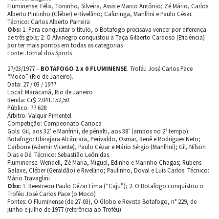
Fluminense: Félix, Toninho, Silveira, Assis e Marco Antônio; Zé Mário, Carlos
Alberto Pintinho (Cléber) e Rivellino; Cafuringa, Manfrini e Paulo César.
Técnico: Carlos Alberto Parreira
Obs:
1. Para conquistar o título, o Botafogo precisava vencer por diferença
de três gols; 2. O Alvinegro conquistou a Taça Gilberto Cardoso (Eficiência)
por ter mais pontos em todas as categorias
Fonte: Jornal dos Sports
27/03/1977 –
BOTAFOGO 2 x 0 FLUMINENSE
. Troféu José Carlos Pace
“Moco” (Rio de Janeiro).
Data: 27 / 03 / 1977
Local: Maracanã, Rio de Janeiro
Renda: Cr$ 2.041.152,50
Público: 77.628
Árbitro: Valquir Pimentel
Competição: Campeonato Carioca
Gols: Gil, aos 32’ e Manfrini, de pênalti, aos 38’ (ambos no 2° tempo)
Botafogo: Ubirajara Alcântara, Perivaldo, Osmar, Renê e Rodrigues Neto;
Carbone (Ademir Vicente), Paulo Cézar e Mário Sérgio (Manfrini); Gil, Nílson
Dias e Dé. Técnico: Sebastião Leônidas
Fluminense: Wendell, Zé Maria, Miguel, Edinho e Marinho Chagas; Rubens
Galaxe, Cléber (Geraldão) e Rivellino; Paulinho, Doval e Luís Carlos. Técnico:
Mário Travaglini
Obs:
1. Reestreou Paulo Cézar Lima (“Caju”); 2. O Botafogo conquistou o
Troféu José Carlos Pace (o Moco)
Fontes: O Fluminense (de 27-03), O Globo e Revista Botafogo, n° 229, de
junho e julho de 1977 (referência ao Troféu)