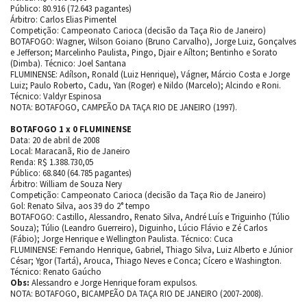
Público: 80.916 (72.643 pagantes)
Árbitro: Carlos Elias Pimentel
Competição: Campeonato Carioca (decisão da Taça Rio de Janeiro)
BOTAFOGO: Wagner, Wilson Goiano (Bruno Carvalho), Jorge Luiz, Gonçalves
e Jefferson; Marcelinho Paulista, Pingo, Djair e Aílton; Bentinho e Sorato
(Dimba). Técnico: Joel Santana
FLUMINENSE: Adílson, Ronald (Luiz Henrique), Vágner, Márcio Costa e Jorge
Luiz; Paulo Roberto, Cadu, Yan (Roger) e Nildo (Marcelo); Alcindo e Roni.
Técnico: Valdyr Espinosa
NOTA: BOTAFOGO, CAMPEÃO DA TAÇA RIO DE JANEIRO (1997).
BOTAFOGO 1 x 0 FLUMINENSE
Data: 20 de abril de 2008
Local: Maracanã, Rio de Janeiro
Renda: R$ 1.388.730,05
Público: 68.840 (64.785 pagantes)
Árbitro: William de Souza Nery
Competição: Campeonato Carioca (decisão da Taça Rio de Janeiro)
Gol: Renato Silva, aos 39 do 2° tempo
BOTAFOGO: Castillo, Alessandro, Renato Silva, André Luís e Triguinho (Túlio
Souza); Túlio (Leandro Guerreiro), Diguinho, Lúcio Flávio e Zé Carlos
(Fábio); Jorge Henrique e Wellington Paulista. Técnico: Cuca
FLUMINENSE: Fernando Henrique, Gabriel, Thiago Silva, Luiz Alberto e Júnior
César; Ygor (Tartá), Arouca, Thiago Neves e Conca; Cícero e Washington.
Técnico: Renato Gaúcho
Obs:
Alessandro e Jorge Henrique foram expulsos.
NOTA: BOTAFOGO, BICAMPEÃO DA TAÇA RIO DE JANEIRO (2007-2008).