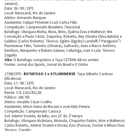
Janeiro).
Data: 26 / 09 / 1971
Local: Maracanã, Rio de Janeiro
Árbitro: Armando Marques
Assistentes: Valquir Pimentel e Luís Carlos Félix
Competição: Campeonato Brasileiro / Nacional
Botafogo: Ubirajara Motta, Mura, Brito, Djalma Dias e Waltencir; Nei
Conceição e Paulo Cézar; Zequinha, Roberto, Ney Oliveira (Silva Batuta) e
Galdino (Carlos Roberto). Técnico: Egídio (Egydio) Landolfi (“Paraguaio”)
Fluminense: Félix, Toninho (Oliveira), Galhardo, Assis e Marco Antônio;
Denílson, Marquinho e Rubens Galaxe; Cafuringa, Ivair e Lula. Técnico:
Zagallo
Obs:
O Botafogo conquistou a Taça CETRAN-GB no sorteio
Fontes: Jornal dos Sports, Jornal do Brasil e O Globo
17/08/1975 -
BOTAFOGO 1 x 0 FLUMINENSE
. Taça Gilberto Cardoso
(Eficiência)
Data: 17 / 08 / 1975
Local: Maracanã, Rio de Janeiro
Renda: Cr$ 2.012.832,50
Público: 100.703
Árbitro: Arnaldo Cézar Coelho
Assistentes: Aírton Vieira de Moraes e José Aldo Pereira
Competição: Campeonato Carioca
Gol: Ademir Vicente, de falta, aos 22’ do 2° tempo
Botafogo: Ubirajara Alcântara, Miranda, Chiquinho Pastor, Artur e Waltencir;
Carlos Roberto, Ademir Vicente e Dirceu; Ézio (Puruca), Fischer e Nílson Dias.
Técnico: Zagallo