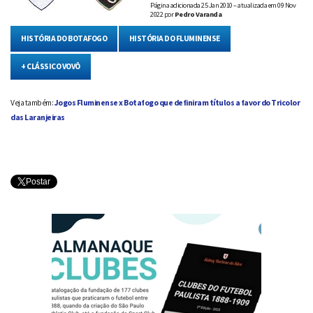
Página adicionada
25 Jan 2010 – atualizada em 09 Nov
2022
por
Pedro Varanda
HISTÓRIA DO BOTAFOGO
HISTÓRIA DO FLUMINENSE
+ CLÁSSICO VOVÔ
Veja também:
Jogos Fluminense x Botafogo que definiram títulos a favor do Tricolor
das Laranjeiras
Postar