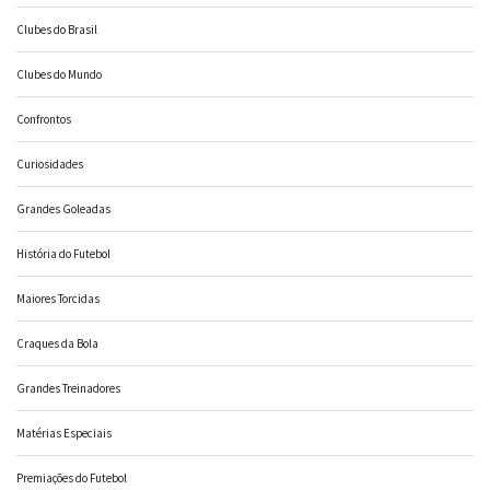
Clubes do Brasil
Clubes do Mundo
Confrontos
Curiosidades
Grandes Goleadas
História do Futebol
Maiores Torcidas
Craques da Bola
Grandes Treinadores
Matérias Especiais
Premiações do Futebol