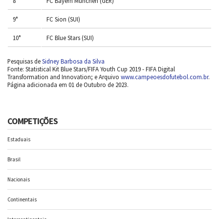
8°
FC Bayern Munchen (GER)
9°
FC Sion (SUI)
10°
FC Blue Stars (SUI)
Pesquisas de
Sidney Barbosa da Silva
Fonte: Statistical Kit Blue Stars/FIFA Youth Cup 2019 - FIFA Digital
Transformation and Innovation; e Arquivo
www.campeoesdofutebol.com.br
.
Página adicionada em 01 de Outubro de 2023.
COMPETIÇÕES
Estaduais
Brasil
Nacionais
Continentais