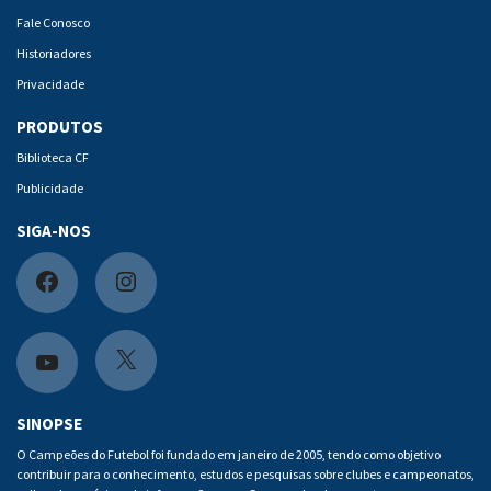
Fale Conosco
Historiadores
Privacidade
PRODUTOS
Biblioteca CF
Publicidade
SIGA-NOS
F
I
a
n
c
s
X
Y
e
t
o
SINOPSE
b
a
u
O Campeões do Futebol foi fundado em janeiro de 2005, tendo como objetivo
contribuir para o conhecimento, estudos e pesquisas sobre clubes e campeonatos,
o
g