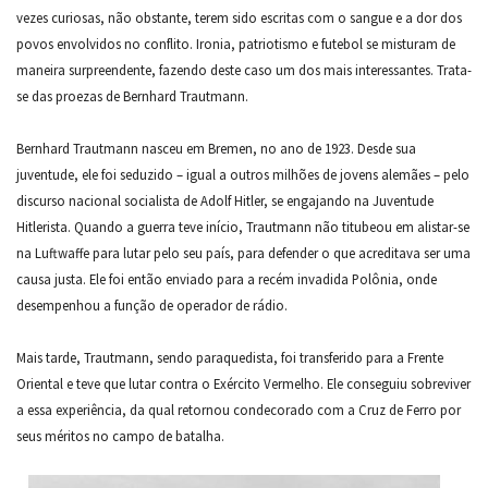
vezes curiosas, não obstante, terem sido escritas com o sangue e a dor dos
povos envolvidos no conflito. Ironia, patriotismo e futebol se misturam de
maneira surpreendente, fazendo deste caso um dos mais interessantes. Trata-
se das proezas de Bernhard Trautmann.
Bernhard Trautmann nasceu em Bremen, no ano de 1923. Desde sua
juventude, ele foi seduzido – igual a outros milhões de jovens alemães – pelo
discurso nacional socialista de Adolf Hitler, se engajando na Juventude
Hitlerista. Quando a guerra teve início, Trautmann não titubeou em alistar-se
na Luftwaffe para lutar pelo seu país, para defender o que acreditava ser uma
causa justa. Ele foi então enviado para a recém invadida Polônia, onde
desempenhou a função de operador de rádio.
Mais tarde, Trautmann, sendo paraquedista, foi transferido para a Frente
Oriental e teve que lutar contra o Exército Vermelho. Ele conseguiu sobreviver
a essa experiência, da qual retornou condecorado com a Cruz de Ferro por
seus méritos no campo de batalha.