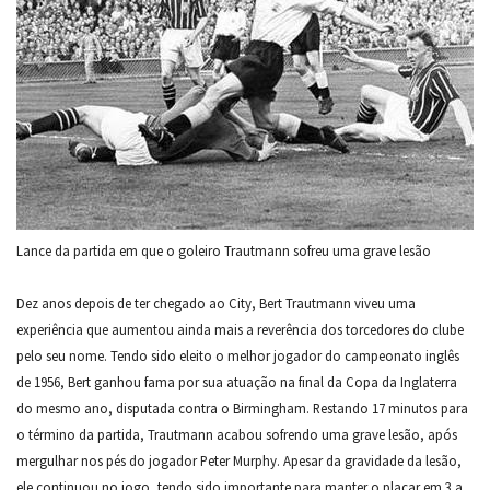
Lance da partida em que o goleiro Trautmann sofreu uma grave lesão
Dez anos depois de ter chegado ao City, Bert Trautmann viveu uma
experiência que aumentou ainda mais a reverência dos torcedores do clube
pelo seu nome. Tendo sido eleito o melhor jogador do campeonato inglês
de 1956, Bert ganhou fama por sua atuação na final da Copa da Inglaterra
do mesmo ano, disputada contra o Birmingham. Restando 17 minutos para
o término da partida, Trautmann acabou sofrendo uma grave lesão, após
mergulhar nos pés do jogador Peter Murphy. Apesar da gravidade da lesão,
ele continuou no jogo, tendo sido importante para manter o placar em 3 a