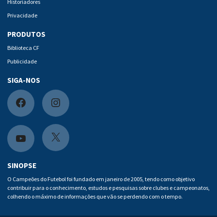
Historiadores
Privacidade
PRODUTOS
Biblioteca CF
Publicidade
SIGA-NOS
F
I
a
n
c
s
X
Y
e
t
o
SINOPSE
b
a
u
O Campeões do Futebol foi fundado em janeiro de 2005, tendo como objetivo
contribuir para o conhecimento, estudos e pesquisas sobre clubes e campeonatos,
o
g
t
colhendo o máximo de informações que vão se perdendo com o tempo.
o
r
u