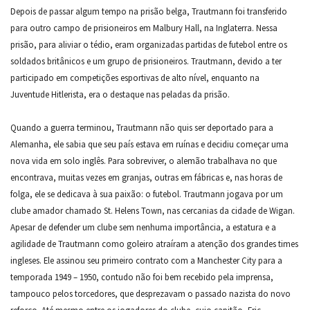
Depois de passar algum tempo na prisão belga, Trautmann foi transferido
para outro campo de prisioneiros em Malbury Hall, na Inglaterra. Nessa
prisão, para aliviar o tédio, eram organizadas partidas de futebol entre os
soldados britânicos e um grupo de prisioneiros. Trautmann, devido a ter
participado em competições esportivas de alto nível, enquanto na
Juventude Hitlerista, era o destaque nas peladas da prisão.
Quando a guerra terminou, Trautmann não quis ser deportado para a
Alemanha, ele sabia que seu país estava em ruínas e decidiu começar uma
nova vida em solo inglês. Para sobreviver, o alemão trabalhava no que
encontrava, muitas vezes em granjas, outras em fábricas e, nas horas de
folga, ele se dedicava à sua paixão: o futebol. Trautmann jogava por um
clube amador chamado St. Helens Town, nas cercanias da cidade de Wigan.
Apesar de defender um clube sem nenhuma importância, a estatura e a
agilidade de Trautmann como goleiro atraíram a atenção dos grandes times
ingleses. Ele assinou seu primeiro contrato com a Manchester City para a
temporada 1949 – 1950, contudo não foi bem recebido pela imprensa,
tampouco pelos torcedores, que desprezavam o passado nazista do novo
reforço. Até mesmo entre os jogadores do clube, cujo capitão, Eric