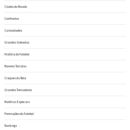
Clubes do Mundo
Confrontos
Curiosidades
Grandes Goleadas
História do Futebol
Maiores Torcidas
Craques da Bola
Grandes Treinadores
Matérias Especiais
Premiações do Futebol
Rankings