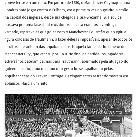
converter-se em um mito. Em janeiro de 1950, o Manchester City viajou para
Londres para jogar contra o Fulham, era a primeira vez do goleiro alemão
na capital dos ingleses, desde sua chegada a Grã-Bretanha. Sua equipe
passava por uma fase difícil e os donos da casa eram os favoritos, na
verdade, esperava-se que goleassem o Manchester. Foi então que surgiu a
figura colossal de Trautmann, a fazer defesas impossíveis, apesar de todos os
insultos que vinham das arquibancadas. Naquela tarde, ele foi o herói do
Manchester City, que venceu por 1 a 0. No final da partida, os jogadores
adversários bateram palmas para Trautmann, abismados pela atuação do
goleiro alemão, pouco a pouco, o gesto foi se espalhando pelas
arquibancadas do Craven Cotttage. Os xingamentos se transformaram em
aplausos. Nascia um mito.