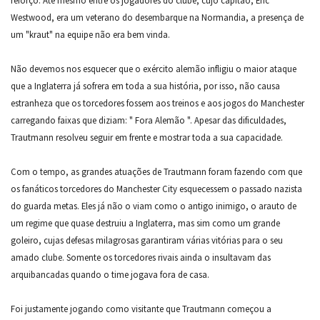
Westwood, era um veterano do desembarque na Normandia, a presença de
um "kraut" na equipe não era bem vinda.
Não devemos nos esquecer que o exército alemão infligiu o maior ataque
que a Inglaterra já sofrera em toda a sua história, por isso, não causa
estranheza que os torcedores fossem aos treinos e aos jogos do Manchester
carregando faixas que diziam: " Fora Alemão ". Apesar das dificuldades,
Trautmann resolveu seguir em frente e mostrar toda a sua capacidade.
Com o tempo, as grandes atuações de Trautmann foram fazendo com que
os fanáticos torcedores do Manchester City esquecessem o passado nazista
do guarda metas. Eles já não o viam como o antigo inimigo, o arauto de
um regime que quase destruiu a Inglaterra, mas sim como um grande
goleiro, cujas defesas milagrosas garantiram várias vitórias para o seu
amado clube. Somente os torcedores rivais ainda o insultavam das
arquibancadas quando o time jogava fora de casa.
Foi justamente jogando como visitante que Trautmann começou a